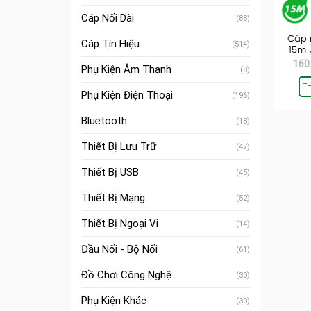
Cáp Nối Dài
(88)
Cáp 
Cáp Tín Hiệu
(514)
15m 
160
Phụ Kiện Âm Thanh
(8)
T
Phụ Kiện Điện Thoại
(196)
Bluetooth
(18)
Thiết Bị Lưu Trữ
(47)
Thiết Bị USB
(45)
Thiết Bị Mạng
(52)
Thiết Bị Ngoại Vi
(14)
Đầu Nối - Bộ Nối
(61)
Đồ Chơi Công Nghệ
(30)
Phụ Kiện Khác
(30)