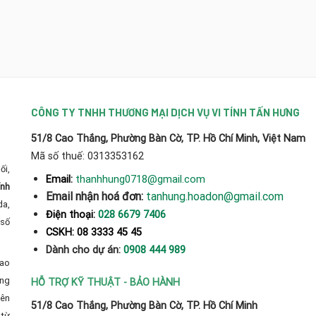
CÔNG TY TNHH THƯƠNG MẠI DỊCH VỤ VI TÍNH TẤN HƯNG
51/8 Cao Thắng, Phường Bàn Cờ, TP. Hồ Chí Minh, Việt Nam
Mã số thuế: 0313353162
ối,
thanhhung0718@gmail.com
Email:
ính
Email nhận hoá đơn:
tanhung.hoadon@gmail.com
da,
Điện thoại:
028 6679 7406
số
CSKH: 08 3333 45 45
Dành cho dự án:
0908 444 989
cao
̀ng
HỖ TRỢ KỸ THUẬT - BẢO HÀNH
yên
51/8 Cao Thắng, Phường Bàn Cờ, TP. Hồ Chí Minh
từ