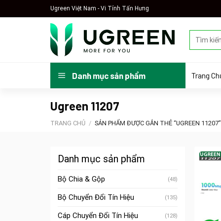
Skip
Ugreen Việt Nam - Vi Tính Tấn Hưng
to
content
Tìm
kiếm:
Trang Ch
Danh mục sản phẩm
Ugreen 11207
TRANG CHỦ
/
SẢN PHẨM ĐƯỢC GẮN THẺ “UGREEN 11207”
Danh mục sản phẩm
Bộ Chia & Gộp
(48)
Bộ Chuyển Đổi Tín Hiệu
(135)
Cáp Chuyển Đổi Tín Hiệu
(128)