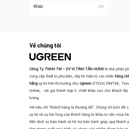
Khác
(59)
Về chúng tôi
Công Ty TNHH TM – DV VI TÍNH TẤN HƯNG
là nhà phân ph
cung cấp thiết bị phụ kiện, dây tín hiệu từ các nhãn
hàng ch
hãng
uy tín trên thị trường như
Ugreen
, DTECH, DINTEK, Ten
Unitek,… với giá thành hợp lí, chiết khấu cao cho khách lấy 
lượng.
Với tiêu chí “Khách hàng là thượng đế”. Chúng tôi luôn đề 
uy tín và sự hài lòng của khách hàng từ khâu tư vấn, mua ha
đến dịch vụ bảo hành và hỗ trợ bảo hành giúp quý khách 
tâm trong suốt quá trình sử dụng sản phẩm được bán ra 