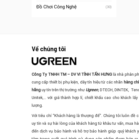
Đồ Chơi Công Nghệ
(30)
Về chúng tôi
Công Ty TNHH TM – DV VI TÍNH TẤN HƯNG
là nhà phân ph
cung cấp thiết bị phụ kiện, dây tín hiệu từ các nhãn
hàng ch
hãng
uy tín trên thị trường như
Ugreen
, DTECH, DINTEK, Ten
Unitek,… với giá thành hợp lí, chiết khấu cao cho khách lấy 
lượng.
Với tiêu chí “Khách hàng là thượng đế”. Chúng tôi luôn đề 
uy tín và sự hài lòng của khách hàng từ khâu tư vấn, mua ha
đến dịch vụ bảo hành và hỗ trợ bảo hành giúp quý khách 
tâm trong suốt quá trình sử dụng sản phẩm được bán ra 