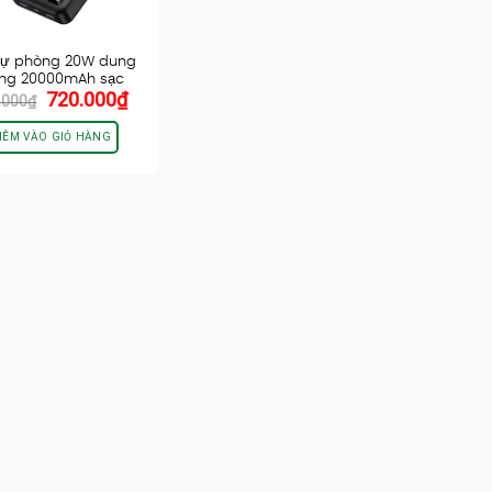
dự phòng 20W dung
ng 20000mAh sạc
Giá
Giá
720.000
₫
nhanh 3…
.000
₫
gốc
hiện
là:
tại
HÊM VÀO GIỎ HÀNG
750.000₫.
là:
720.000₫.