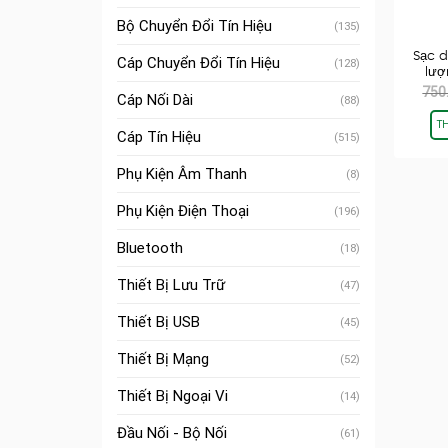
Bộ Chuyển Đổi Tín Hiệu
(135)
Sạc 
Cáp Chuyển Đổi Tín Hiệu
(128)
lượ
750
Cáp Nối Dài
(88)
T
Cáp Tín Hiệu
(515)
Phụ Kiện Âm Thanh
(8)
Phụ Kiện Điện Thoại
(196)
Bluetooth
(18)
Thiết Bị Lưu Trữ
(47)
Thiết Bị USB
(45)
Thiết Bị Mạng
(52)
Thiết Bị Ngoại Vi
(14)
Đầu Nối - Bộ Nối
(61)