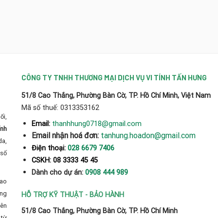
CÔNG TY TNHH THƯƠNG MẠI DỊCH VỤ VI TÍNH TẤN HƯNG
51/8 Cao Thắng, Phường Bàn Cờ, TP. Hồ Chí Minh, Việt Nam
Mã số thuế: 0313353162
ối,
thanhhung0718@gmail.com
Email:
ính
Email nhận hoá đơn:
tanhung.hoadon@gmail.com
da,
Điện thoại:
028 6679 7406
số
CSKH: 08 3333 45 45
Dành cho dự án:
0908 444 989
cao
̀ng
HỖ TRỢ KỸ THUẬT - BẢO HÀNH
yên
51/8 Cao Thắng, Phường Bàn Cờ, TP. Hồ Chí Minh
từ