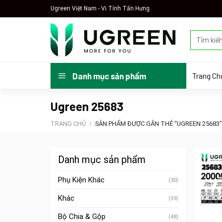
Skip
Ugreen Việt Nam - Vi Tính Tấn Hưng
to
content
Tìm
kiếm:
Trang Ch
Danh mục sản phẩm
Ugreen 25683
TRANG CHỦ
/
SẢN PHẨM ĐƯỢC GẮN THẺ “UGREEN 25683”
Danh mục sản phẩm
Phụ Kiện Khác
(30)
Khác
(59)
Bộ Chia & Gộp
(48)