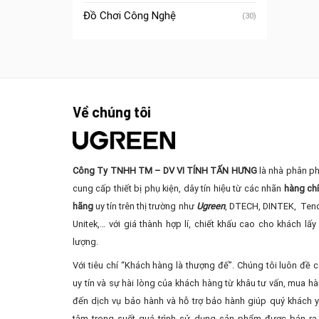
Đồ Chơi Công Nghệ
(30)
Về chúng tôi
Công Ty TNHH TM – DV VI TÍNH TẤN HƯNG
là nhà phân ph
cung cấp thiết bị phụ kiện, dây tín hiệu từ các nhãn
hàng ch
hãng
uy tín trên thị trường như
Ugreen
, DTECH, DINTEK, Ten
Unitek,… với giá thành hợp lí, chiết khấu cao cho khách lấy 
lượng.
Với tiêu chí “Khách hàng là thượng đế”. Chúng tôi luôn đề 
uy tín và sự hài lòng của khách hàng từ khâu tư vấn, mua ha
đến dịch vụ bảo hành và hỗ trợ bảo hành giúp quý khách 
tâm trong suốt quá trình sử dụng sản phẩm được bán ra 