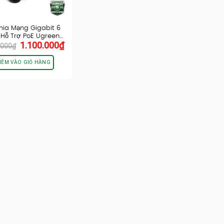
hia Mạng Gigabit 6
Hỗ Trợ PoE Ugreen…
Giá
Giá
1.100.000
₫
.000
₫
gốc
hiện
là:
tại
HÊM VÀO GIỎ HÀNG
1.300.000₫.
là:
1.100.000₫.