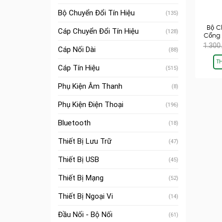
Bộ Chuyển Đổi Tín Hiệu
(135)
Bộ C
Cáp Chuyển Đổi Tín Hiệu
(128)
Cổng 
1.300
Cáp Nối Dài
(88)
T
Cáp Tín Hiệu
(515)
Phụ Kiện Âm Thanh
(8)
Phụ Kiện Điện Thoại
(196)
Bluetooth
(18)
Thiết Bị Lưu Trữ
(47)
Thiết Bị USB
(45)
Thiết Bị Mạng
(52)
Thiết Bị Ngoại Vi
(14)
Đầu Nối - Bộ Nối
(61)