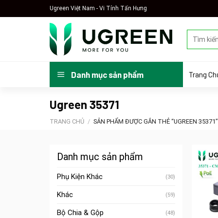
Skip
Ugreen Việt Nam - Vi Tính Tấn Hưng
to
content
Tìm
kiếm:
Trang Ch
Danh mục sản phẩm
Ugreen 35371
TRANG CHỦ
/
SẢN PHẨM ĐƯỢC GẮN THẺ “UGREEN 35371”
Danh mục sản phẩm
Phụ Kiện Khác
(30)
Khác
(59)
Bộ Chia & Gộp
(48)