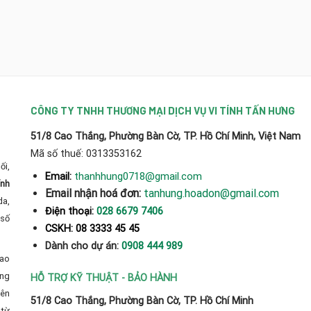
CÔNG TY TNHH THƯƠNG MẠI DỊCH VỤ VI TÍNH TẤN HƯNG
51/8 Cao Thắng, Phường Bàn Cờ, TP. Hồ Chí Minh, Việt Nam
Mã số thuế: 0313353162
ối,
thanhhung0718@gmail.com
Email:
ính
Email nhận hoá đơn:
tanhung.hoadon@gmail.com
da,
Điện thoại:
028 6679 7406
số
CSKH: 08 3333 45 45
Dành cho dự án:
0908 444 989
cao
̀ng
HỖ TRỢ KỸ THUẬT - BẢO HÀNH
yên
51/8 Cao Thắng, Phường Bàn Cờ, TP. Hồ Chí Minh
từ