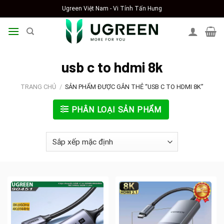
Skip
Ugreen Việt Nam - Vi Tính Tấn Hưng
to
content
usb c to hdmi 8k
TRANG CHỦ
/
SẢN PHẨM ĐƯỢC GẮN THẺ “USB C TO HDMI 8K”
PHÂN LOẠI SẢN PHẨM