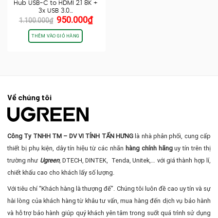
Hub USB-C to HDMI 2.1 8K +
3x USB 3.0…
Giá
Giá
950.000
₫
1.100.000
₫
gốc
hiện
là:
tại
THÊM VÀO GIỎ HÀNG
1.100.000₫.
là:
950.000₫.
Về chúng tôi
Công Ty TNHH TM – DV VI TÍNH TẤN HƯNG
là nhà phân phối, cung cấp
thiết bị phụ kiện, dây tín hiệu từ các nhãn
hàng chính hãng
uy tín trên thị
trường như
Ugreen
, DTECH, DINTEK, Tenda, Unitek,… với giá thành hợp lí,
chiết khấu cao cho khách lấy số lượng.
Với tiêu chí “Khách hàng là thượng đế”. Chúng tôi luôn đề cao uy tín và sự
hài lòng của khách hàng từ khâu tư vấn, mua hàng đến dịch vụ bảo hành
và hỗ trợ bảo hành giúp quý khách yên tâm trong suốt quá trình sử dụng