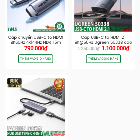
Cáp chuyển USB-C to HDMI
Cáp USB-C to HDMI 2.1
8K60Hz 4K144Hz HDR 1,5m
8K@60Hz Ugreen 50338 cao
Giá
Giá
790.000
₫
1.100.000
₫
Ugreen…
cấp…
1.250.000
₫
gốc
hiện
là:
tại
THÊM VÀO GIỎ HÀNG
THÊM VÀO GIỎ HÀNG
1.250.000₫.
là:
1.10