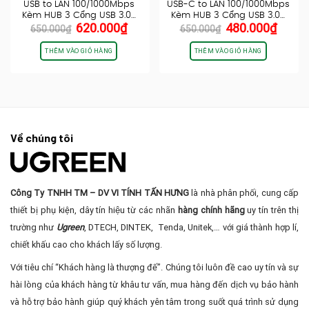
USB to LAN 100/1000Mbps
USB-C to LAN 100/1000Mbps
Kèm HUB 3 Cổng USB 3.0…
Kèm HUB 3 Cổng USB 3.0…
Giá
Giá
Giá
Giá
620.000
₫
480.000
₫
650.000
₫
650.000
₫
gốc
hiện
gốc
hiện
là:
tại
là:
tại
THÊM VÀO GIỎ HÀNG
THÊM VÀO GIỎ HÀNG
650.000₫.
là:
650.000₫.
là:
620.000₫.
480.0
Về chúng tôi
Công Ty TNHH TM – DV VI TÍNH TẤN HƯNG
là nhà phân phối, cung cấp
thiết bị phụ kiện, dây tín hiệu từ các nhãn
hàng chính hãng
uy tín trên thị
trường như
Ugreen
, DTECH, DINTEK, Tenda, Unitek,… với giá thành hợp lí,
chiết khấu cao cho khách lấy số lượng.
Với tiêu chí “Khách hàng là thượng đế”. Chúng tôi luôn đề cao uy tín và sự
hài lòng của khách hàng từ khâu tư vấn, mua hàng đến dịch vụ bảo hành
và hỗ trợ bảo hành giúp quý khách yên tâm trong suốt quá trình sử dụng