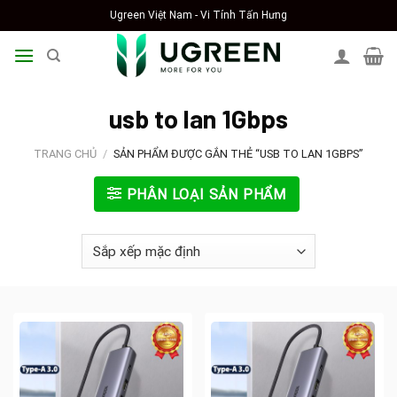
Skip
Ugreen Việt Nam - Vi Tính Tấn Hưng
to
content
usb to lan 1Gbps
TRANG CHỦ
/
SẢN PHẨM ĐƯỢC GẮN THẺ “USB TO LAN 1GBPS”
PHÂN LOẠI SẢN PHẨM