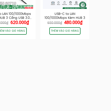
o LAN 100/1000Mbps
USB-C to LAN
UB 3 Cổng USB 3.0…
100/1000Mbps Kèm HUB 3
Giá
Giá
Giá
Giá
620.000
₫
480.000
₫
Cổng USB 3.0…
.000
₫
650.000
₫
gốc
hiện
gốc
hiện
là:
tại
là:
tại
HÊM VÀO GIỎ HÀNG
THÊM VÀO GIỎ HÀNG
650.000₫.
là:
650.000₫.
là:
620.000₫.
480.000₫.