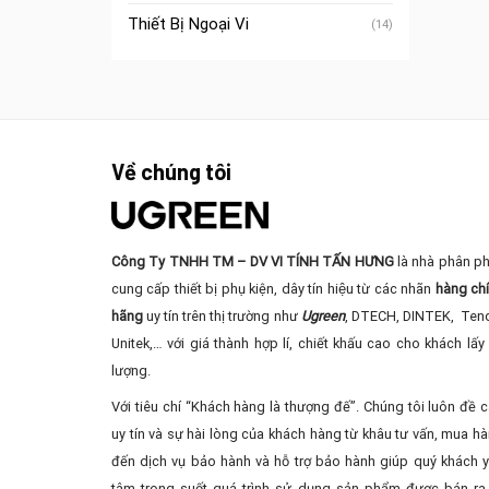
Thiết Bị Ngoại Vi
(14)
Về chúng tôi
Công Ty TNHH TM – DV VI TÍNH TẤN HƯNG
là nhà phân ph
cung cấp thiết bị phụ kiện, dây tín hiệu từ các nhãn
hàng ch
hãng
uy tín trên thị trường như
Ugreen
, DTECH, DINTEK, Ten
Unitek,… với giá thành hợp lí, chiết khấu cao cho khách lấy 
lượng.
Với tiêu chí “Khách hàng là thượng đế”. Chúng tôi luôn đề 
uy tín và sự hài lòng của khách hàng từ khâu tư vấn, mua ha
đến dịch vụ bảo hành và hỗ trợ bảo hành giúp quý khách 
tâm trong suốt quá trình sử dụng sản phẩm được bán ra 