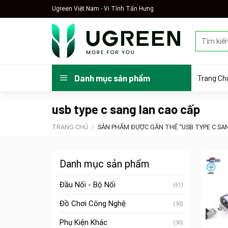
Skip
Ugreen Việt Nam - Vi Tính Tấn Hưng
to
content
Tìm
kiếm:
Trang Ch
Danh mục sản phẩm
usb type c sang lan cao cấp
TRANG CHỦ
/
SẢN PHẨM ĐƯỢC GẮN THẺ “USB TYPE C SAN
Danh mục sản phẩm
Đầu Nối - Bộ Nối
(61)
Đồ Chơi Công Nghệ
(30)
Phụ Kiện Khác
(30)