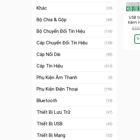
Khác
(59)
USB t
Bộ Chia & Gộp
(48)
Kèm H
650
Bộ Chuyển Đổi Tín Hiệu
(135)
T
Cáp Chuyển Đổi Tín Hiệu
(128)
Cáp Nối Dài
(88)
Cáp Tín Hiệu
(515)
Phụ Kiện Âm Thanh
(8)
Phụ Kiện Điện Thoại
(196)
Bluetooth
(18)
Thiết Bị Lưu Trữ
(47)
Thiết Bị USB
(45)
Thiết Bị Mạng
(52)