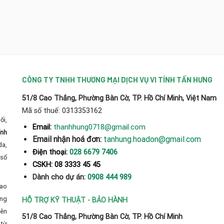
CÔNG TY TNHH THƯƠNG MẠI DỊCH VỤ VI TÍNH TẤN HƯNG
51/8 Cao Thắng, Phường Bàn Cờ, TP. Hồ Chí Minh, Việt Nam
Mã số thuế: 0313353162
ối,
thanhhung0718@gmail.com
Email:
ính
Email nhận hoá đơn:
tanhung.hoadon@gmail.com
da,
Điện thoại:
028 6679 7406
số
CSKH: 08 3333 45 45
Dành cho dự án:
0908 444 989
cao
̀ng
HỖ TRỢ KỸ THUẬT - BẢO HÀNH
yên
51/8 Cao Thắng, Phường Bàn Cờ, TP. Hồ Chí Minh
từ