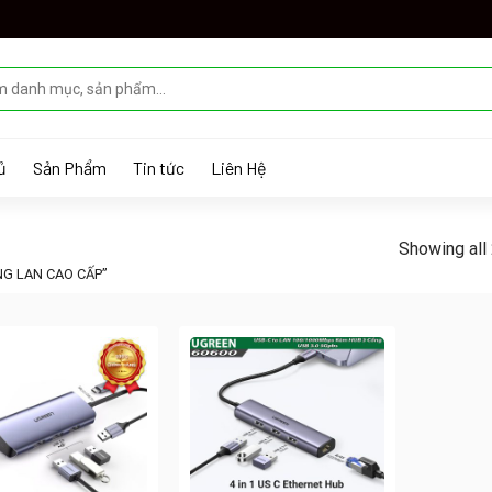
ủ
Sản Phẩm
Tin tức
Liên Hệ
Showing all 
G LAN CAO CẤP”