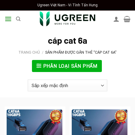
Skip
Ugreen Việt Nam - Vi Tính Tấn Hưng
to
content
cáp cat 6a
TRANG CHỦ
/
SẢN PHẨM ĐƯỢC GẮN THẺ “CÁP CAT 6A”
PHÂN LOẠI SẢN PHẨM