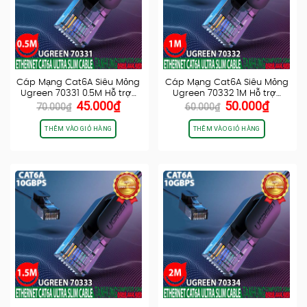
Cáp Mạng Cat6A Siêu Mỏng
Cáp Mạng Cat6A Siêu Mỏng
Ugreen 70331 0.5M Hỗ trợ…
Ugreen 70332 1M Hỗ trợ…
Giá
Giá
Giá
Giá
45.000
₫
50.000
₫
70.000
₫
60.000
₫
gốc
hiện
gốc
hiện
là:
tại
là:
tại
THÊM VÀO GIỎ HÀNG
THÊM VÀO GIỎ HÀNG
70.000₫.
là:
60.000₫.
là:
45.000₫.
50.000