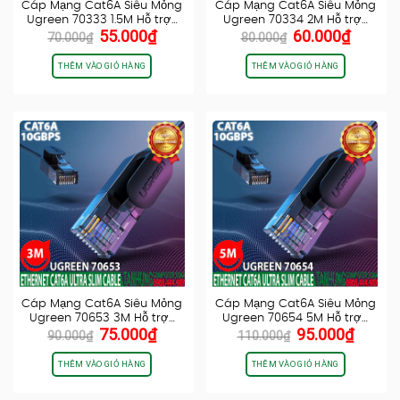
Cáp Mạng Cat6A Siêu Mỏng
Cáp Mạng Cat6A Siêu Mỏng
Ugreen 70333 1.5M Hỗ trợ…
Ugreen 70334 2M Hỗ trợ…
Giá
Giá
Giá
Giá
55.000
₫
60.000
₫
70.000
₫
80.000
₫
gốc
hiện
gốc
hiện
là:
tại
là:
tại
THÊM VÀO GIỎ HÀNG
THÊM VÀO GIỎ HÀNG
70.000₫.
là:
80.000₫.
là:
55.000₫.
60.000
Cáp Mạng Cat6A Siêu Mỏng
Cáp Mạng Cat6A Siêu Mỏng
Ugreen 70653 3M Hỗ trợ…
Ugreen 70654 5M Hỗ trợ…
Giá
Giá
Giá
Giá
75.000
₫
95.000
₫
90.000
₫
110.000
₫
gốc
hiện
gốc
hiện
là:
tại
là:
tại
THÊM VÀO GIỎ HÀNG
THÊM VÀO GIỎ HÀNG
90.000₫.
là:
110.000₫.
là:
75.000₫.
95.000