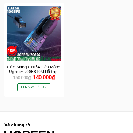
Cáp Mạng Cat6A Siêu Mỏng
Ugreen 70656 10M Hỗ trợ…
Giá
Giá
140.000
₫
150.000
₫
gốc
hiện
là:
tại
THÊM VÀO GIỎ HÀNG
150.000₫.
là:
140.000₫.
Về chúng tôi