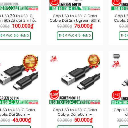
 USB 2.0 to USB-C
Cáp USB to USB-C Data
Cáp US
n 60826 dài 3m hỗ…
Cable Dài 2m Ugreen 60118
Cable, 
Giá
Giá
Giá
Giá
100.000
₫
75.000
₫
.000
₫
98.000
₫
80.0
gốc
hiện
gốc
hiện
là:
tại
là:
tại
HÊM VÀO GIỎ HÀNG
THÊM VÀO GIỎ HÀNG
THÊ
130.000₫.
là:
98.000₫.
là:
100.000₫.
75.000₫.
USB to USB-C Data
Cáp USB to USB-C Data
Cáp USB
ble, Dài 25cm –
Cable, Dài 50cm –
d
Giá
Giá
Giá
Giá
45.000
₫
50.000
₫
UGREEN…
UGREEN…
.000
₫
60.000
₫
320.0
gốc
hiện
gốc
hiện