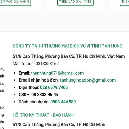
là:
tại
là:
tại
HÊM VÀO GIỎ HÀNG
THÊM VÀO GIỎ HÀNG
THÊ
60.000₫.
là:
60.000₫.
là:
45.000₫.
50.000₫.
CÔNG TY TNHH THƯƠNG MẠI DỊCH VỤ VI TÍNH TẤN HƯNG
51/8 Cao Thắng, Phường Bàn Cờ, TP. Hồ Chí Minh, Việt Nam
Mã số thuế: 0313353162
ối,
thanhhung0718@gmail.com
Email:
ính
Email nhận hoá đơn:
tanhung.hoadon@gmail.com
da,
Điện thoại:
028 6679 7406
số
CSKH: 08 3333 45 45
Dành cho dự án:
0908 444 989
cao
̀ng
HỖ TRỢ KỸ THUẬT - BẢO HÀNH
yên
51/8 Cao Thắng, Phường Bàn Cờ, TP. Hồ Chí Minh
từ