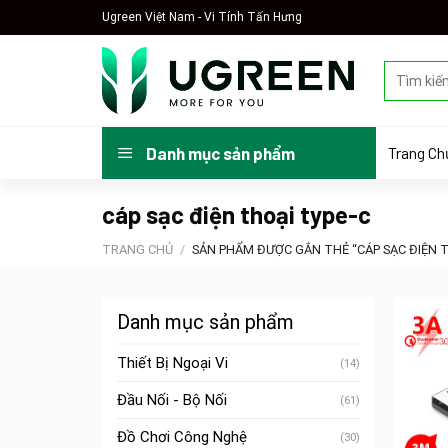
Skip
Ugreen Việt Nam - Vi Tính Tấn Hưng
to
content
Tìm
kiếm:
Trang Ch
Danh mục sản phẩm
cáp sạc điện thoại type-c
TRANG CHỦ
/
SẢN PHẨM ĐƯỢC GẮN THẺ “CÁP SẠC ĐIỆN T
Danh mục sản phẩm
Thiết Bị Ngoại Vi
(14)
Đầu Nối - Bộ Nối
(61)
Đồ Chơi Công Nghệ
(30)