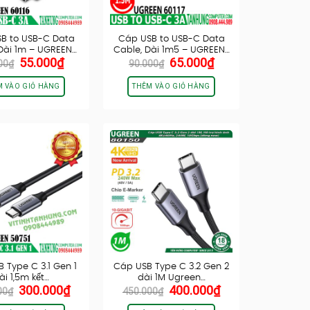
B to USB-C Data
Cáp USB to USB-C Data
Dài 1m – UGREEN…
Cable, Dài 1m5 – UGREEN…
Giá
Giá
Giá
Giá
55.000
₫
65.000
₫
00
₫
90.000
₫
gốc
hiện
gốc
hiện
là:
tại
là:
tại
M VÀO GIỎ HÀNG
THÊM VÀO GIỎ HÀNG
80.000₫.
là:
90.000₫.
là:
55.000₫.
65.000₫.
 Type C 3.1 Gen 1
Cáp USB Type C 3.2 Gen 2
ài 1,5m kết…
dài 1M Ugreen…
Giá
Giá
Giá
Giá
300.000
₫
400.000
₫
00
₫
450.000
₫
gốc
hiện
gốc
hiện