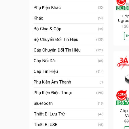
Phụ Kiện Khác
(30)
Cáp
Khác
(59)
Ugree
130
Bộ Chia & Gộp
(48)
T
Bộ Chuyển Đổi Tín Hiệu
(135)
Cáp Chuyển Đổi Tín Hiệu
(128)
Cáp Nối Dài
(88)
Cáp Tín Hiệu
(514)
Phụ Kiện Âm Thanh
(8)
Phụ Kiện Điện Thoại
(196)
Bluetooth
(18)
Cáp 
Thiết Bị Lưu Trữ
(47)
Ca
60
Thiết Bị USB
(45)