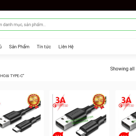
ủ
Sản Phẩm
Tin tức
Liên Hệ
Showing all 
HOẠI TYPE-C”