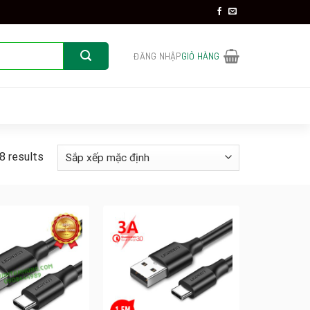
ĐĂNG NHẬP
GIỎ HÀNG
8 results