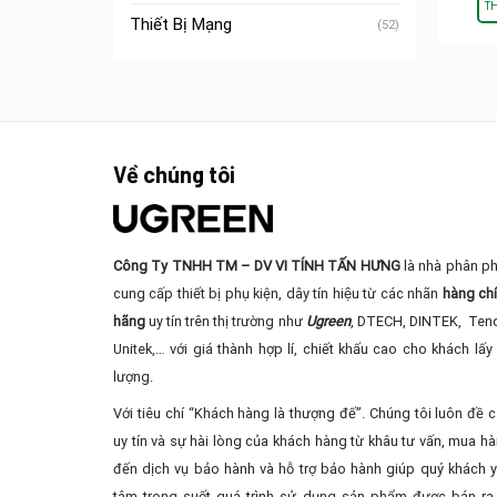
T
Thiết Bị Mạng
(52)
Về chúng tôi
Công Ty TNHH TM – DV VI TÍNH TẤN HƯNG
là nhà phân ph
cung cấp thiết bị phụ kiện, dây tín hiệu từ các nhãn
hàng ch
hãng
uy tín trên thị trường như
Ugreen
, DTECH, DINTEK, Ten
Unitek,… với giá thành hợp lí, chiết khấu cao cho khách lấy 
lượng.
Với tiêu chí “Khách hàng là thượng đế”. Chúng tôi luôn đề 
uy tín và sự hài lòng của khách hàng từ khâu tư vấn, mua ha
đến dịch vụ bảo hành và hỗ trợ bảo hành giúp quý khách 
tâm trong suốt quá trình sử dụng sản phẩm được bán ra 