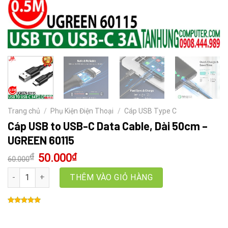
Trang chủ
/
Phụ Kiện Điện Thoại
/
Cáp USB Type C
Cáp USB to USB-C Data Cable, Dài 50cm –
UGREEN 60115
₫
Giá
50.000
₫
Giá
60.000
gốc
hiện
là:
tại
Cáp USB to USB-C Data Cable, Dài 50cm - UGREEN 60115 số lượng
THÊM VÀO GIỎ HÀNG
60.000₫.
là:
50.000₫.