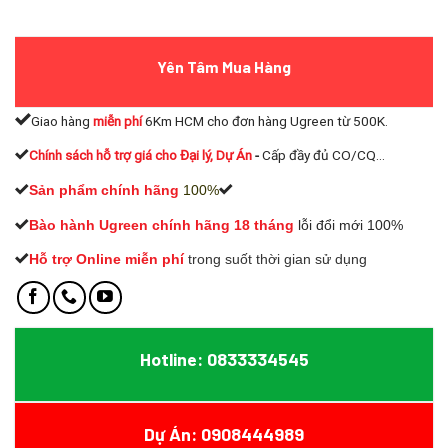
Yên Tâm Mua Hàng
Giao hàng
miễn phí
6Km HCM cho đơn hàng Ugreen từ 500K.
Chính sách hỗ trợ giá cho Đại lý, Dự Án
-
Cấp đầy đủ CO/CQ...
Sản phẩm chính hãng
100%
Bào hành Ugreen chính hãng 18 tháng
lỗi đổi mới 100%
Hỗ trợ Online miễn phí
t
rong suốt thời gian sử dụng
Hotline: 0833334545
Dự Án: 0908444989