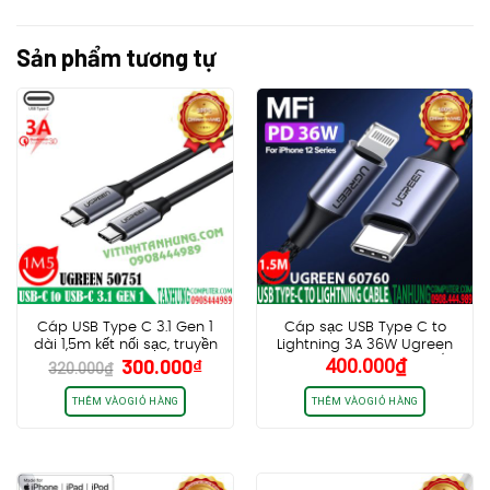
Sản phẩm tương tự
Cáp USB Type C 3.1 Gen 1
Cáp sạc USB Type C to
dài 1,5m kết nối sạc, truyền
Lightning 3A 36W Ugreen
Giá
Giá
300.000
₫
400.000
₫
dữ liệu, hình ảnh 4K Ugreen
60760 Dài 1.5m cao cấp (Vỏ
320.000
₫
gốc
hiện
50751
Nhôm)
là:
tại
THÊM VÀO GIỎ HÀNG
THÊM VÀO GIỎ HÀNG
320.000₫.
là:
300.000₫.