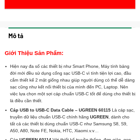
Mô tả
Giới Thiệu Sản Phẩm:
Hiện nay đa số các thiết bị như Smart Phone, Máy tính bảng
đời mới đều sử dụng cổng sạc USB-C vì tính tiện lợi cao, đầu
cắm thiết kế 2 mặt giống nhau giúp người dùng có thể dễ dàng
sạc cũng như kết nối thiết bị của mình đến PC, Laptop. Nên
việc lựa chọn một sợi cáp chuẩn USB-C tốt để dùng cho thiết bị
là điều cần thiết.
Cáp USB to USB-C Data Cable – UGREEN 60115
Là cáp sạc,
truyền dữ liệu chuẩn USB-C chính hãng
UGREEN
, dành cho
tất cả các thiết bị dùng chuẩn USB-C như Samsung S8, S9,
A50, A80, Note FE, Nokia, HTC, Xiaomi.v.v…
Cáp
UGREEN 60114
Với thiết kế truyền thống, đơn giản, gọn