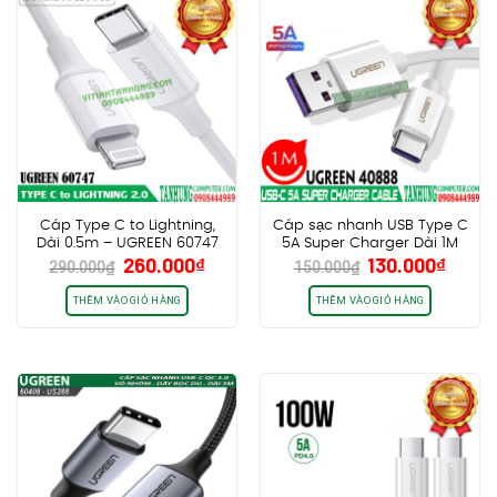
Cáp Type C to Lightning,
Cáp sạc nhanh USB Type C
Dài 0.5m – UGREEN 60747
5A Super Charger Dài 1M
Giá
Giá
Giá
Giá
260.000
₫
130.000
₫
Ugreen 40888 Chính Hãng
290.000
₫
150.000
₫
gốc
hiện
gốc
hiện
là:
tại
là:
tại
THÊM VÀO GIỎ HÀNG
THÊM VÀO GIỎ HÀNG
290.000₫.
là:
150.000₫.
là:
260.000₫.
130.0