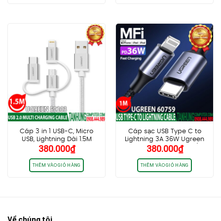
450.000₫.
là:
180.000₫.
là:
400.000₫.
120.0
Cáp 3 in 1 USB-C, Micro
Cáp sạc USB Type C to
USB, Lightning Dài 1.5M
Lightning 3A 36W Ugreen
380.000
₫
380.000
₫
Ugreen 50203 Chính Hãng
60759 Dài 1m cao cấp (Vỏ
Cao Cấp
Nhôm)
THÊM VÀO GIỎ HÀNG
THÊM VÀO GIỎ HÀNG
Về chúng tôi