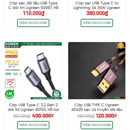
Cáp sạc, dữ liệu USB Type
Cáp sạc USB Type C to
C dài 1m Ugreen 50997, Hỗ
Lightning 3A 36W Ugreen
110.000
₫
380.000
₫
trợ PD3.0/QC4.0/FCP 60W
70523 Dài 1m cao cấp (Vỏ
Nhôm)
THÊM VÀO GIỎ HÀNG
THÊM VÀO GIỎ HÀNG
Cáp USB Type C 3.2 Gen 2
Cáp USB TYPE C Ugreen
dài 1M Ugreen 80150, Hỗ trợ
40429 sạc và truyền dữ liệu
Giá
Giá
Giá
Giá
400.000
₫
120.000
₫
hình ảnh 4K@60Hz, 240W,
bọc Jeans màu nâu cao
450.000
₫
180.000
₫
gốc
hiện
gốc
hiện
10Gbps (dòng new)
cấp
là:
tại
là:
tại
THÊM VÀO GIỎ HÀNG
THÊM VÀO GIỎ HÀNG