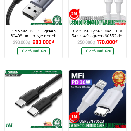
Cáp Sạc USB-C Ugreen
Cáp USB Type C sạc 100W
60408 Hỗ Trợ Sạc Nhanh
5A QC4.0 Ugreen 60552 dài
Giá
Giá
Giá
Giá
200.000
₫
170.000
₫
QC 3.0 Dài 3M (Dây Bọc dù)
2m chính hãng cao cấp
290.000
₫
250.000
₫
gốc
hiện
gốc
hiện
là:
tại
là:
tại
THÊM VÀO GIỎ HÀNG
THÊM VÀO GIỎ HÀNG
290.000₫.
là:
250.000₫.
là:
200.000₫.
170.0