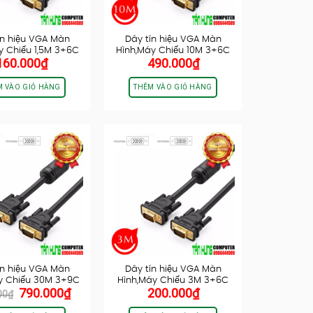
ín hiệu VGA Màn
Dây tín hiệu VGA Màn
y Chiếu 1,5M 3+6C
Hình,Máy Chiếu 10M 3+6C
160.000
₫
490.000
₫
Cao…
Cao…
M VÀO GIỎ HÀNG
THÊM VÀO GIỎ HÀNG
ín hiệu VGA Màn
Dây tín hiệu VGA Màn
y Chiếu 30M 3+9C
Hình,Máy Chiếu 3M 3+6C
Giá
Giá
790.000
₫
200.000
₫
Cao…
Cao…
00
₫
gốc
hiện