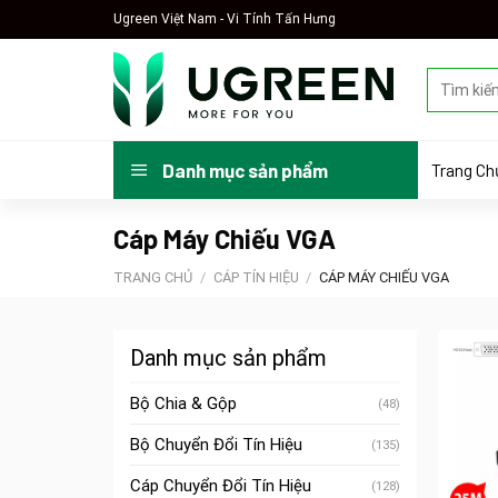
Skip
Ugreen Việt Nam - Vi Tính Tấn Hưng
to
content
Tìm
kiếm:
Trang Ch
Danh mục sản phẩm
Cáp Máy Chiếu VGA
TRANG CHỦ
/
CÁP TÍN HIỆU
/
CÁP MÁY CHIẾU VGA
Danh mục sản phẩm
Bộ Chia & Gộp
(48)
Bộ Chuyển Đổi Tín Hiệu
(135)
Cáp Chuyển Đổi Tín Hiệu
(128)