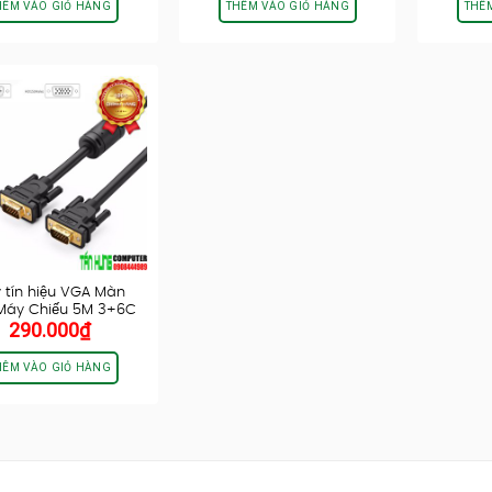
HÊM VÀO GIỎ HÀNG
THÊM VÀO GIỎ HÀNG
THÊ
 tín hiệu VGA Màn
,Máy Chiếu 5M 3+6C
290.000
₫
Cao…
HÊM VÀO GIỎ HÀNG