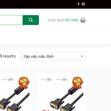
ĐĂNG NHẬP
GIỎ HÀNG
9 results