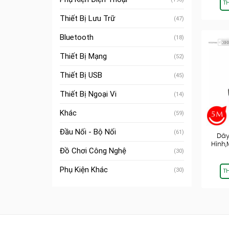
T
Thiết Bị Lưu Trữ
(47)
Bluetooth
(18)
Thiết Bị Mạng
(52)
Thiết Bị USB
(45)
Thiết Bị Ngoại Vi
(14)
Khác
(59)
Đầu Nối - Bộ Nối
(61)
Dây
Hình
Đồ Chơi Công Nghệ
(30)
Phụ Kiện Khác
(30)
T