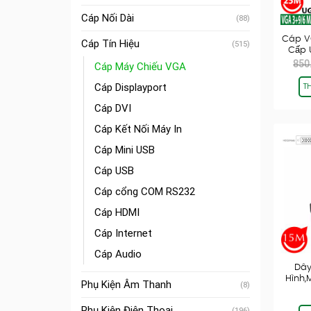
Cáp Nối Dài
(88)
Cáp V
Cáp Tín Hiệu
(515)
Cấp 
850
Cáp Máy Chiếu VGA
Cáp Displayport
T
Cáp DVI
Cáp Kết Nối Máy In
Cáp Mini USB
Cáp USB
Cáp cổng COM RS232
Cáp HDMI
Cáp Internet
Cáp Audio
Dây
Hình,
Phụ Kiện Âm Thanh
(8)
Phụ Kiện Điện Thoại
(196)