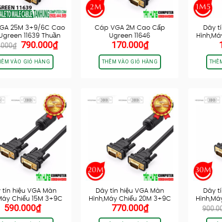
GA 25M 3+9/6C Cao
Cáp VGA 2M Cao Cấp
Dây t
Ugreen 11639 Thuần
Ugreen 11646
Hình,Má
Giá
Giá
790.000
₫
170.000
₫
Đồng…
.000
₫
gốc
hiện
là:
tại
HÊM VÀO GIỎ HÀNG
THÊM VÀO GIỎ HÀNG
THÊ
850.000₫.
là:
790.000₫.
 tín hiệu VGA Màn
Dây tín hiệu VGA Màn
Dây t
Máy Chiếu 15M 3+9C
Hình,Máy Chiếu 20M 3+9C
Hình,Má
590.000
₫
770.000
₫
Cao…
Cao…
900.0