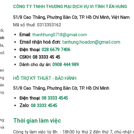
CÔNG TY TNHH THƯƠNG MẠI DỊCH VỤ VI TÍNH TẤN HƯNG
51/8 Cao Thắng, Phường Bàn Cờ, TP. Hồ Chí Minh, Việt Nam
Mã số thuế: 0313353162
ối,
thanhhung0718@gmail.com
Email:
ính
Email nhận hoá đơn:
tanhung.hoadon@gmail.com
da,
Điện thoại:
028 6679 7406
số
CSKH: 08 3333 45 45
Dành cho dự án:
0908 444 989
cao
̀ng
HỖ TRỢ KỸ THUẬT - BẢO HÀNH
yên
51/8 Cao Thắng, Phường Bàn Cờ, TP. Hồ Chí Minh
từ
Điện thoại:
08 3333 4545
Zalo
:
08 3333 4545
Thời gian làm việc
ong
và
Công ty làm việc từ 8h - 18h30 từ thứ 2 đến thứ 7, chủ nhật 