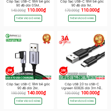
Cáp Sạc USB-C 18W bẻ góc
Cáp Sạc USB-C 18W bẻ góc
90 độ dài 0.5M…
90 độ dài 1M…
Giá
Giá
Giá
Giá
110.000
₫
110.000
₫
140.000
₫
170.000
₫
gốc
hiện
gốc
hiện
là:
tại
là:
tại
THÊM VÀO GIỎ HÀNG
THÊM VÀO GIỎ HÀNG
140.000₫.
là:
170.000₫.
là:
110.000₫.
110.0
Cáp Sạc USB-C 18W bẻ góc
Cáp USB 2.0 to USB-C
90 độ dài 2M…
Ugreen 60826 dài 3m hỗ…
Giá
Giá
Giá
Giá
140.000
₫
100.000
₫
190.000
₫
130.000
₫
gốc
hiện
gốc
hiện
là:
tại
là:
tại
THÊM VÀO GIỎ HÀNG
THÊM VÀO GIỎ HÀNG
190.000₫.
là:
130.000₫.
là:
140.000₫.
100.0