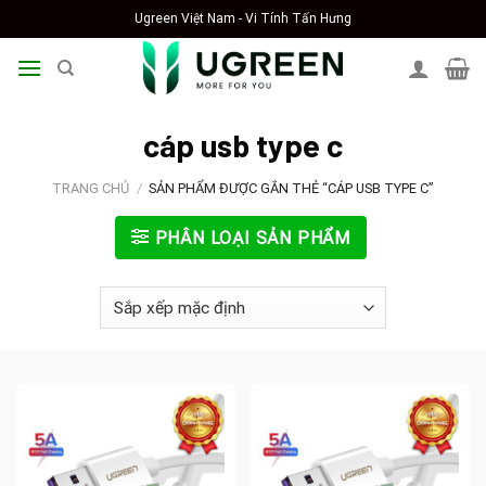
Skip
Ugreen Việt Nam - Vi Tính Tấn Hưng
to
content
cáp usb type c
TRANG CHỦ
/
SẢN PHẨM ĐƯỢC GẮN THẺ “CÁP USB TYPE C”
PHÂN LOẠI SẢN PHẨM