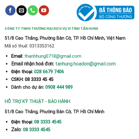
CÔNG TY TNHH THƯƠNG MẠI DỊCH VỤ VI TÍNH TẤN HƯNG
51/8 Cao Thắng, Phường Bàn Cờ, TP. Hồ Chí Minh, Việt Nam
Mã số thuế: 0313353162
thanhhung0718@gmail.com
Email:
Email nhận hoá đơn:
tanhung.hoadon@gmail.com
Điện thoại:
028 6679 7406
CSKH: 08 3333 45 45
Dành cho dự án:
0908 444 989
HỖ TRỢ KỸ THUẬT - BẢO HÀNH
51/8 Cao Thắng, Phường Bàn Cờ, TP. Hồ Chí Minh
Điện thoại:
08 3333 4545
Zalo
:
08 3333 4545