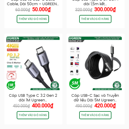
Cable, Dài 50cm – UGREEN…
dài 1,5m kết…
Giá
Giá
Giá
Giá
50.000
₫
300.000
₫
60.000
₫
320.000
₫
gốc
hiện
gốc
hiện
là:
tại
là:
tại
THÊM VÀO GIỎ HÀNG
THÊM VÀO GIỎ HÀNG
60.000₫.
là:
320.000₫.
là:
50.000₫.
300.0
Cáp USB Type C 3.2 Gen 2
Cáp USB-C Sạc và Truyền
dài 1M Ugreen…
dữ liệu Dài 5M Ugreen…
Giá
Giá
Giá
Giá
400.000
₫
420.000
₫
450.000
₫
490.000
₫
gốc
hiện
gốc
hiện
là:
tại
là:
tại
THÊM VÀO GIỎ HÀNG
THÊM VÀO GIỎ HÀNG
450.000₫.
là:
490.000₫.
là:
400.000₫.
420.0