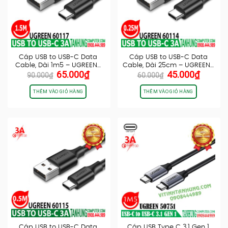
Cáp USB to USB-C Data
Cáp USB to USB-C Data
Cable, Dài 1m5 – UGREEN…
Cable, Dài 25cm – UGREEN…
Giá
Giá
Giá
Giá
65.000
₫
45.000
₫
90.000
₫
60.000
₫
gốc
hiện
gốc
hiện
là:
tại
là:
tại
THÊM VÀO GIỎ HÀNG
THÊM VÀO GIỎ HÀNG
90.000₫.
là:
60.000₫.
là:
65.000₫.
45.000
Cáp USB to USB-C Data
Cáp USB Type C 3.1 Gen 1