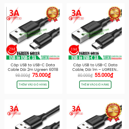
Cáp USB to USB-C Data
Cáp USB to USB-C Data
Cable Dài 2m Ugreen 60118
Cable, Dài 1m – UGREEN…
Giá
Giá
Giá
Giá
75.000
₫
55.000
₫
98.000
₫
80.000
₫
gốc
hiện
gốc
hiện
là:
tại
là:
tại
THÊM VÀO GIỎ HÀNG
THÊM VÀO GIỎ HÀNG
98.000₫.
là:
80.000₫.
là:
75.000₫.
55.000