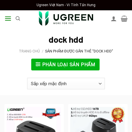
Skip
Ugreen Việt Nam - Vi Tính Tấn Hưng
to
content
dock hdd
TRANG CHỦ
/
SẢN PHẨM ĐƯỢC GẮN THẺ “DOCK HDD”
PHÂN LOẠI SẢN PHẨM