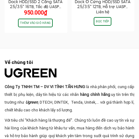
Dock HDD/SSD 2 Cổng SATA
Dock Ổ Cứng HDD/SSD SATA
2.5/3.5″ 16TB, Tốc độ UASP…
2.5/3.5″ 12TB, Hỗ trợ UASP…
950.000
₫
Liên hệ
ĐỌC TIẾP
THÊM VÀO GIỎ HÀNG
Về chúng tôi
Công Ty TNHH TM – DV VI TÍNH TẤN HƯNG
là nhà phân phối, cung cấp
thiết bị phụ kiện, dây tín hiệu từ các nhãn
hàng chính hãng
uy tín trên thị
trường như
Ugreen
, DTECH, DINTEK, Tenda, Unitek,… với giá thành hợp lí,
chiết khấu cao cho khách lấy số lượng.
Với tiêu chí “Khách hàng là thượng đế”. Chúng tôi luôn đề cao uy tín và sự
hài lòng của khách hàng từ khâu tư vấn, mua hàng đến dịch vụ bảo hành
và hỗ trợ bảo hành giúp quý khách yên tâm trong suốt quá trình sử dụng