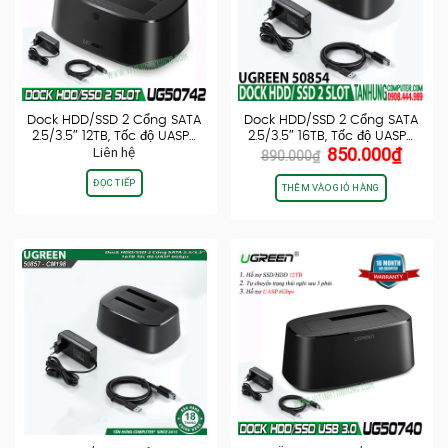
Dock HDD/SSD 2 Cổng SATA
Dock HDD/SSD 2 Cổng SATA
2.5/3.5″ 12TB, Tốc độ UASP…
2.5/3.5″ 16TB, Tốc độ UASP…
Giá
Giá
Liên hệ
850.000
₫
890.000
₫
gốc
hiện
ĐỌC TIẾP
là:
tại
THÊM VÀO GIỎ HÀNG
890.000₫.
là:
850.0