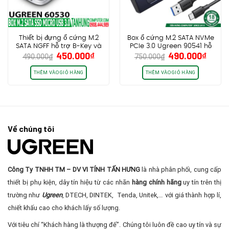
Thiết bị đựng ổ cứng M.2
Box ổ cứng M.2 SATA NVMe
SATA NGFF hỗ trợ B-Key và
PCIe 3.0 Ugreen 90541 hỗ
Giá
Giá
Giá
Giá
450.000
₫
490.000
₫
M+B Key
trợ B-Key và M+B Key
490.000
₫
750.000
₫
gốc
hiện
gốc
hiện
2230/2242/2260/2280, hỗ
2230/2242/2260/2280,
trợ UASP, 5Gbps cổng
10Gbps cổng USB type C
là:
tại
là:
tại
THÊM VÀO GIỎ HÀNG
THÊM VÀO GIỎ HÀNG
Micro USB 3.0 UGREEN
490.000₫.
là:
750.000₫.
là:
CM238 60530
450.000₫.
490.0
Về chúng tôi
Công Ty TNHH TM – DV VI TÍNH TẤN HƯNG
là nhà phân phối, cung cấp
thiết bị phụ kiện, dây tín hiệu từ các nhãn
hàng chính hãng
uy tín trên thị
trường như
Ugreen
, DTECH, DINTEK, Tenda, Unitek,… với giá thành hợp lí,
chiết khấu cao cho khách lấy số lượng.
Với tiêu chí “Khách hàng là thượng đế”. Chúng tôi luôn đề cao uy tín và sự