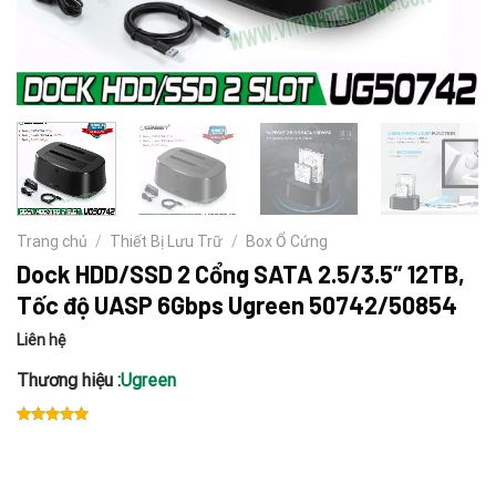
Trang chủ
/
Thiết Bị Lưu Trữ
/
Box Ổ Cứng
Dock HDD/SSD 2 Cổng SATA 2.5/3.5″ 12TB,
Tốc độ UASP 6Gbps Ugreen 50742/50854
Liên hệ
Thương hiệu :
Ugreen