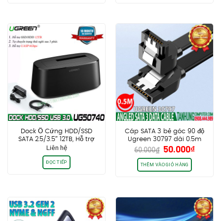
350.000₫.
là:
350.000₫.
là:
280.000₫.
280.0
Dock Ổ Cứng HDD/SSD
Cáp SATA 3 bẻ góc 90 độ
SATA 2.5/3.5″ 12TB, Hỗ trợ
Ugreen 30797 dài 0.5m
Giá
Giá
Liên hệ
50.000
₫
UASP 6Gbps Ugreen 50740
chính hãng cao cấp
60.000
₫
gốc
hiện
ĐỌC TIẾP
là:
tại
THÊM VÀO GIỎ HÀNG
60.000₫.
là:
50.000