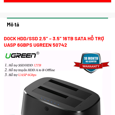
Mô tả
DOCK HDD/SSD 2.5″ – 3.5″ 16TB SATA HỖ TRỢ
UASP 6GBPS UGREEN 50742