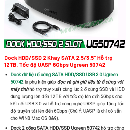
Dock HDD/SSD 2 Khay SATA 2.5/3.5″ Hỗ trợ
12TB, Tốc độ UASP 6Gbps Ugreen 50742
Dock dữ liệu ổ cứng SATA HDD/SSD USB 3.0 Ugreen
50742
là phụ kiện giúp
đọc và ghi giữ liệu từ ổ cứng với
máy tính
hỗ trợ truy xuất cùng lúc 2 ổ cứng SSD và HDD
dung lượng lên đến 12TB với tốc độ lên đến 5Gbps cho
kết nối USB 3.0 và hỗ trợ công nghệ UASP giúp tăng tốc
độ truyền tải lên đến 6Gbps (Chú Ý: UASP là chỉ có sẵn
cho WIN8 Mac OS 8&9).
Dock 2 cổng SATA HDD/SSD Ugreen 50742
hỗ trợ công