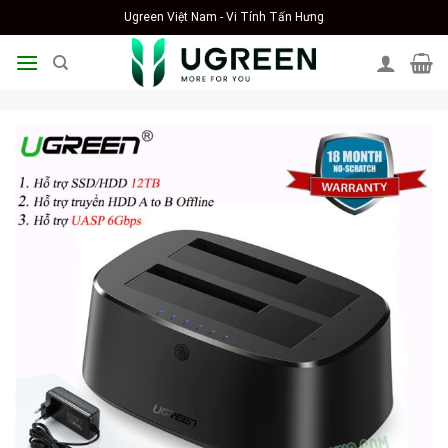
Skip
Ugreen Việt Nam - Vi Tính Tấn Hưng
to
content