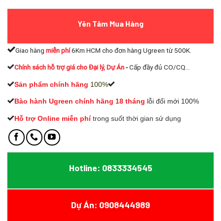
Yên Tâm Mua Hàng
Giao hàng
miễn phí
6Km HCM cho đơn hàng Ugreen từ 500K.
Chính sách hỗ trợ giá cho Đại lý, Dự Án
-
Cấp đầy đủ CO/CQ...
Sản phẩm chính hãng
100%
Bào hành Ugreen chính hãng 18 tháng
lỗi đổi mới 100%
Hỗ trợ Online miễn phí
t
rong suốt thời gian sử dụng
Hotline: 0833334545
Dự Án: 0908444989