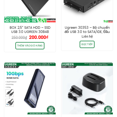
BOX 2,5″ SATA HDD – SSD
Ugreen 30353 – Bộ chuyển
USB 3.0 UGREEN 30848
đổi USB 3.0 to SATA/IDE, Đầu
Giá
Giá
200.000
₫
Liên hệ
đọc ổ cứng cao cấp chính
250.000
₫
gốc
hiện
hãng
ĐỌC TIẾP
là:
tại
THÊM VÀO GIỎ HÀNG
250.000₫.
là:
200.000₫.