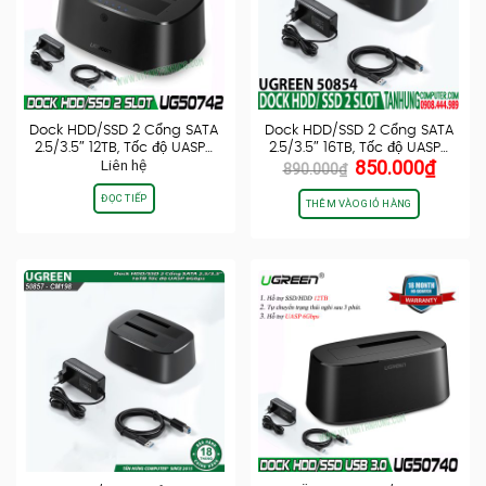
Dock HDD/SSD 2 Cổng SATA
Dock HDD/SSD 2 Cổng SATA
2.5/3.5″ 12TB, Tốc độ UASP…
2.5/3.5″ 16TB, Tốc độ UASP…
Giá
Giá
Liên hệ
850.000
₫
890.000
₫
gốc
hiện
ĐỌC TIẾP
là:
tại
THÊM VÀO GIỎ HÀNG
890.000₫.
là:
850.0