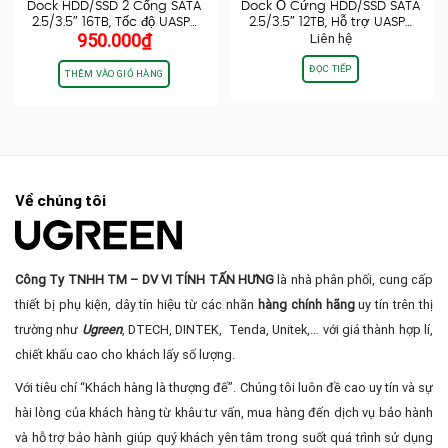
Dock HDD/SSD 2 Cổng SATA
Dock Ổ Cứng HDD/SSD SATA
2.5/3.5″ 16TB, Tốc độ UASP…
2.5/3.5″ 12TB, Hỗ trợ UASP…
950.000
₫
Liên hệ
ĐỌC TIẾP
THÊM VÀO GIỎ HÀNG
Về chúng tôi
Công Ty TNHH TM – DV VI TÍNH TẤN HƯNG
là nhà phân phối, cung cấp
thiết bị phụ kiện, dây tín hiệu từ các nhãn
hàng chính hãng
uy tín trên thị
trường như
Ugreen
, DTECH, DINTEK, Tenda, Unitek,… với giá thành hợp lí,
chiết khấu cao cho khách lấy số lượng.
Với tiêu chí “Khách hàng là thượng đế”. Chúng tôi luôn đề cao uy tín và sự
hài lòng của khách hàng từ khâu tư vấn, mua hàng đến dịch vụ bảo hành
và hỗ trợ bảo hành giúp quý khách yên tâm trong suốt quá trình sử dụng