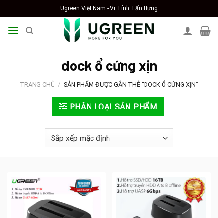
Skip
Ugreen Việt Nam - Vi Tính Tấn Hưng
to
content
dock ổ cứng xịn
TRANG CHỦ
/
SẢN PHẨM ĐƯỢC GẮN THẺ “DOCK Ổ CỨNG XỊN”
PHÂN LOẠI SẢN PHẨM