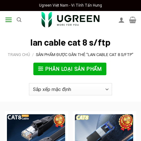
Skip
Ugreen Việt Nam - Vi Tính Tấn Hưng
to
content
lan cable cat 8 s/ftp
TRANG CHỦ
/
SẢN PHẨM ĐƯỢC GẮN THẺ “LAN CABLE CAT 8 S/FTP”
PHÂN LOẠI SẢN PHẨM