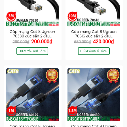
Cáp mạng Cat 8 Ugreen
Cáp mạng Cat 8 Ugreen
70330 đúc sẵn 2 đầu…
70616 đúc sẵn 2 đầu…
Giá
Giá
Giá
Giá
200.000
₫
420.000
₫
280.000
₫
650.000
₫
gốc
hiện
gốc
hiện
là:
tại
là:
tại
THÊM VÀO GIỎ HÀNG
THÊM VÀO GIỎ HÀNG
280.000₫.
là:
650.000₫.
là:
200.000₫.
420.0
Cáp mạng Cat 8 Ugreen
Cáp mạng Cat 8 Ugreen