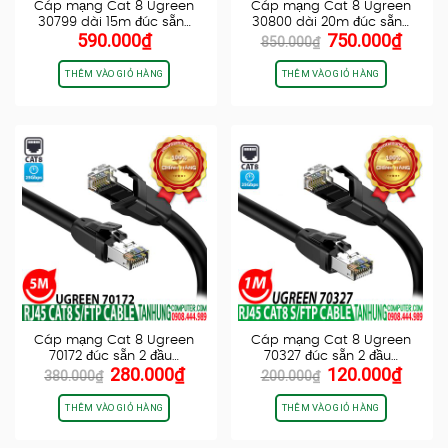
Cáp mạng Cat 8 Ugreen
Cáp mạng Cat 8 Ugreen
30799 dài 15m đúc sẵn…
30800 dài 20m đúc sẵn…
Giá
Giá
590.000
₫
750.000
₫
850.000
₫
gốc
hiện
là:
tại
THÊM VÀO GIỎ HÀNG
THÊM VÀO GIỎ HÀNG
850.000₫.
là:
750.0
Cáp mạng Cat 8 Ugreen
Cáp mạng Cat 8 Ugreen
70172 đúc sẵn 2 đầu…
70327 đúc sẵn 2 đầu…
Giá
Giá
Giá
Giá
280.000
₫
120.000
₫
380.000
₫
200.000
₫
gốc
hiện
gốc
hiện
là:
tại
là:
tại
THÊM VÀO GIỎ HÀNG
THÊM VÀO GIỎ HÀNG
380.000₫.
là:
200.000₫.
là:
280.000₫.
120.0