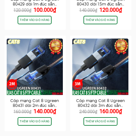
80429 dài 1m đúc sẵn…
80430 dài 1.5m đúc sẵn…
Giá
Giá
Giá
Giá
100.000
₫
120.000
₫
120.000
₫
140.000
₫
gốc
hiện
gốc
hiện
là:
tại
là:
tại
THÊM VÀO GIỎ HÀNG
THÊM VÀO GIỎ HÀNG
120.000₫.
là:
140.000₫.
là:
100.000₫.
120.0
Cáp mạng Cat 8 Ugreen
Cáp mạng Cat 8 Ugreen
80431 dài 2m đúc sẵn…
80432 dài 3m đúc sẵn…
Giá
Giá
Giá
Giá
140.000
₫
160.000
₫
160.000
₫
240.000
₫
gốc
hiện
gốc
hiện
là:
tại
là:
tại
THÊM VÀO GIỎ HÀNG
THÊM VÀO GIỎ HÀNG
160.000₫.
là:
240.000₫.
là:
140.000₫.
160.0