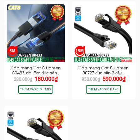
Cáp mạng Cat 8 Ugreen
Cáp mạng Cat 8 Ugreen
80433 dài 5m đúc sẵn…
80727 đúc sẵn 2 đầu…
Giá
Giá
Giá
Giá
180.000
₫
590.000
₫
280.000
₫
950.000
₫
gốc
hiện
gốc
hiện
là:
tại
là:
tại
THÊM VÀO GIỎ HÀNG
THÊM VÀO GIỎ HÀNG
280.000₫.
là:
950.000₫.
là:
180.000₫.
590.0