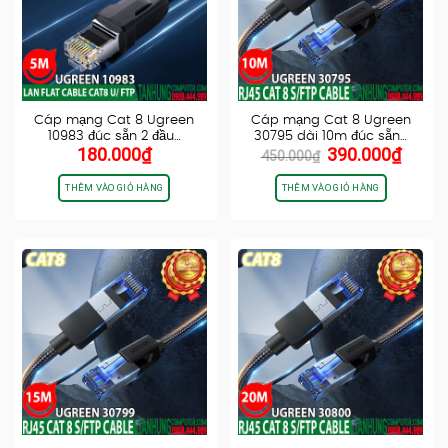
Cáp mạng Cat 8 Ugreen
Cáp mạng Cat 8 Ugreen
10983 đúc sẵn 2 đầu…
30795 dài 10m đúc sẵn…
Giá
Giá
180.000
₫
390.000
₫
450.000
₫
gốc
hiện
là:
tại
THÊM VÀO GIỎ HÀNG
THÊM VÀO GIỎ HÀNG
450.000₫.
là:
390.0