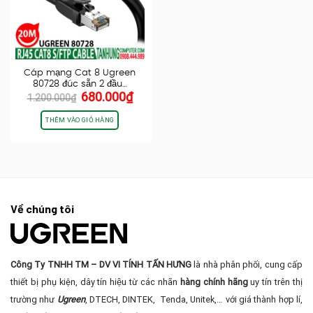
Cáp mạng Cat 8 Ugreen
80728 đúc sẵn 2 đầu…
Giá
Giá
680.000
₫
1.200.000
₫
gốc
hiện
là:
tại
THÊM VÀO GIỎ HÀNG
1.200.000₫.
là:
680.000₫.
Về chúng tôi
Công Ty TNHH TM – DV VI TÍNH TẤN HƯNG
là nhà phân phối, cung cấp
thiết bị phụ kiện, dây tín hiệu từ các nhãn
hàng chính hãng
uy tín trên thị
trường như
Ugreen
, DTECH, DINTEK, Tenda, Unitek,… với giá thành hợp lí,