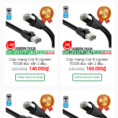
Cáp mạng Cat 8 Ugreen
Cáp mạng Cat 8 Ugreen
70328 đúc sẵn 2 đầu…
70329 đúc sẵn 2 đầu…
Giá
Giá
Giá
Giá
140.000
₫
160.000
₫
220.000
₫
240.000
₫
gốc
hiện
gốc
hiện
là:
tại
là:
tại
THÊM VÀO GIỎ HÀNG
THÊM VÀO GIỎ HÀNG
220.000₫.
là:
240.000₫.
là:
140.000₫.
160.0