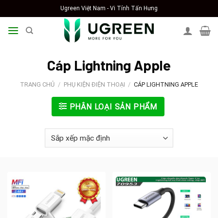
Skip
Ugreen Việt Nam - Vi Tính Tấn Hưng
to
content
Cáp Lightning Apple
TRANG CHỦ
/
PHỤ KIỆN ĐIỆN THOẠI
/
CÁP LIGHTNING APPLE
PHÂN LOẠI SẢN PHẨM