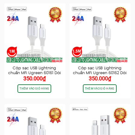
Cáp sạc USB Lightning
Cáp sạc USB Lightning
chuẩn MFi Ugreen 60161 Dài
chuẩn MFi Ugreen 60162 Dài
350.000
₫
350.000
₫
1M…
1.5M…
THÊM VÀO GIỎ HÀNG
THÊM VÀO GIỎ HÀNG