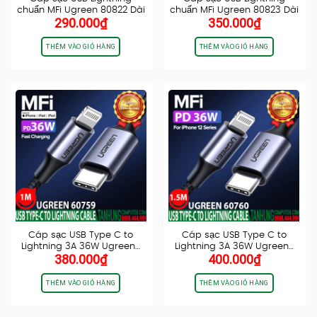
chuẩn MFi Ugreen 80822 Dài
chuẩn MFi Ugreen 80823 Dài
290.000
₫
350.000
₫
1M…
2M…
THÊM VÀO GIỎ HÀNG
THÊM VÀO GIỎ HÀNG
Cáp sạc USB Type C to
Cáp sạc USB Type C to
Lightning 3A 36W Ugreen…
Lightning 3A 36W Ugreen…
380.000
₫
400.000
₫
THÊM VÀO GIỎ HÀNG
THÊM VÀO GIỎ HÀNG