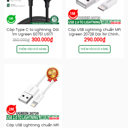
Cáp Type C to Lightning, Dài
Cáp USB Lightning chuẩn MFi
1m Ugreen 60751 US171
Ugreen 20728 Dài 1M Chính…
Giá
Giá
300.000
₫
290.000
₫
360.000
₫
gốc
hiện
là:
tại
THÊM VÀO GIỎ HÀNG
THÊM VÀO GIỎ HÀNG
360.000₫.
là:
300.000₫.
Cáp USB Lightning chuẩn MFi