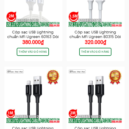
Cáp sạc USB Lightning
Cáp sạc USB Lightning
chuẩn MFi Ugreen 60163 Dài
chuẩn MFi Ugreen 80315 Dài
380.000
₫
320.000
₫
2M…
1.5M…
THÊM VÀO GIỎ HÀNG
THÊM VÀO GIỎ HÀNG
Cáp sạc USB Lightning
Cáp sạc USB Lightning