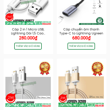
Cáp 2 in 1 Micro USB,
Cáp chuyển âm thanh
Lightning Dài 1,5 Cao…
Type-C to Lightning Ugreen
280.000
₫
680.000
₫
70953 US342,…
THÊM VÀO GIỎ HÀNG
THÊM VÀO GIỎ HÀNG