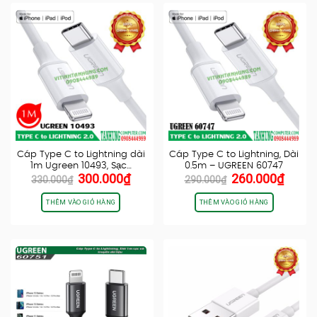
Cáp Type C to Lightning dài
Cáp Type C to Lightning, Dài
1m Ugreen 10493, Sạc…
0.5m – UGREEN 60747
Giá
Giá
Giá
Giá
300.000
₫
260.000
₫
330.000
₫
290.000
₫
gốc
hiện
gốc
hiện
là:
tại
là:
tại
THÊM VÀO GIỎ HÀNG
THÊM VÀO GIỎ HÀNG
330.000₫.
là:
290.000₫.
là:
300.000₫.
260.0