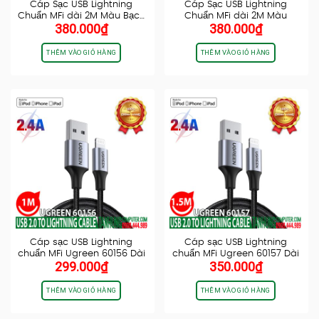
Cáp Sạc USB Lightning
Cáp Sạc USB Lightning
Chuẩn MFi dài 2M Màu Bạc…
Chuẩn MFi dài 2M Màu
380.000
₫
380.000
₫
Vàng…
THÊM VÀO GIỎ HÀNG
THÊM VÀO GIỎ HÀNG
Cáp sạc USB Lightning
Cáp sạc USB Lightning
chuẩn MFi Ugreen 60156 Dài
chuẩn MFi Ugreen 60157 Dài
299.000
₫
350.000
₫
1M…
1.5M…
THÊM VÀO GIỎ HÀNG
THÊM VÀO GIỎ HÀNG