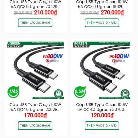
Cáp USB Type C sạc 100W
Cáp USB Type C sạc 100W
5A QC3.0 Ugreen 70429…
5A QC3.0 Ugreen 90120…
Giá
Giá
Giá
Giá
210.000
₫
270.000
₫
250.000
₫
320.000
₫
gốc
hiện
gốc
hiện
là:
tại
là:
tại
THÊM VÀO GIỎ HÀNG
THÊM VÀO GIỎ HÀNG
250.000₫.
là:
320.000₫.
là:
210.000₫.
270.0
Cáp USB Type C sạc 100W
Cáp USB Type C sạc 100W
5A QC4.0 Ugreen 20528…
5A QC4.0 Ugreen 30700…
170.000
₫
120.000
₫
THÊM VÀO GIỎ HÀNG
THÊM VÀO GIỎ HÀNG