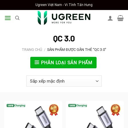
Skip
Ugreen Việt Nam - Vi Tính Tấn Hưng
to
content
QC 3.0
TRANG CHỦ
/
SẢN PHẨM ĐƯỢC GẮN THẺ “QC 3.0”
PHÂN LOẠI SẢN PHẨM