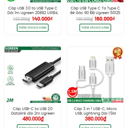
Cáp USB 3.0 to USB Type C
Cáp USB Type C To Type C
Dài 1m Ugreen 20882 US184,
Bẻ Góc 90 Độ Ugreen 50125
Giá
Giá
Giá
Giá
140.000
₫
160.000
₫
Sạc nhanh QC 3.0, Tốc độ
Dài 2M Truyền Dữ Liệu, Sạc
150.000
₫
190.000
₫
gốc
hiện
gốc
hiện
5Gbps
Nhanh Cao Cấp
là:
tại
là:
tại
THÊM VÀO GIỎ HÀNG
THÊM VÀO GIỎ HÀNG
150.000₫.
là:
190.000₫.
là:
140.000₫.
160.0
Cáp USB-C to USB 2.0
Cáp 3 in 1 USB-C, Micro
Datalink dài 2m Ugreen
USB, Lightning Dài 1.5M
480.000
₫
380.000
₫
70420, Truyền dữ liệu 2 máy
Ugreen 50203 Chính Hãng
tính 480Mbps
Cao Cấp