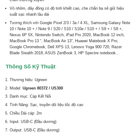
Vỏ nhôm, dây đồng có độ tinh khiết cao, che chắn ba sẽ giữ hiệu
suất sạc nhanh lâu dài
Tương thích với Google Pixel 2/3 / 3a / 4 XL, Samsung Galaxy Note
10 / Note 10 + / Note 9 / S20 / S10 / S10e / S10 + / S9 + / S8 +,
Nexus 6P 5X, Nintendo Switch, iPad Pro 2020, MacBook 12 inch,
MacBook Pro 13 “, MacBook Air 13”, Huawei Matebook X Pro,
Google Chromebook, Dell XPS 13, Lenovo Yoga 900 720, Razer
Blade Stealth 2018, ASUS ZenBook 3, HP Spectre notebook…
Thông Số Kỹ Thuật
Thương hiệu: Ugreen
Model:
Ugreen 80372 / US300
Danh mục: Cáp Kết Nối
Tính Năng: Sạc, truyền dữ liệu tốc độ cao
Chiều Dài cáp: 2m
Input: USB-C (Đầu dương)
Output: USB-C (Đầu dương)