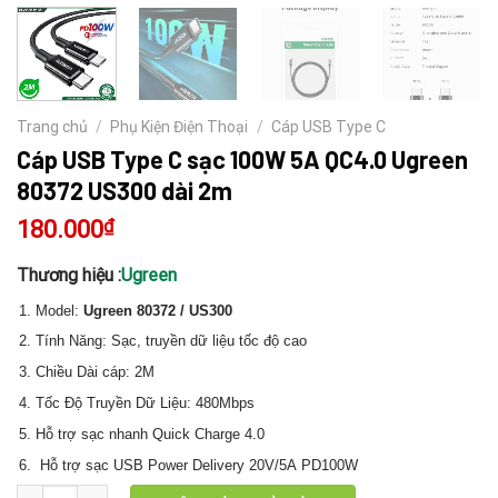
Trang chủ
/
Phụ Kiện Điện Thoại
/
Cáp USB Type C
Cáp USB Type C sạc 100W 5A QC4.0 Ugreen
80372 US300 dài 2m
180.000
₫
Thương hiệu :
Ugreen
Model:
Ugreen 80372 / US300
Tính Năng: Sạc, truyền dữ liệu tốc độ cao
Chiều Dài cáp: 2M
Tốc Độ Truyền Dữ Liệu: 480Mbps
Hỗ trợ sạc nhanh Quick Charge 4.0
Hỗ trợ sạc USB Power Delivery 20V/5A PD100W
Cáp USB Type C sạc 100W 5A QC4.0 Ugreen 80372 US300 dài 2m s