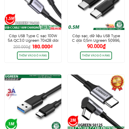
Cáp USB Type C sạc 100W
Cáp sạc, dữ liệu USB Type
5A QC3.0 Ugreen 70428 dài
C dài 0,5m Ugreen 50996,
Giá
Giá
180.000
₫
90.000
₫
1.5m chính hãng cao cấp
Hỗ trợ PD3.0/QC4.0/FCP
200.000
₫
gốc
hiện
60W
là:
tại
THÊM VÀO GIỎ HÀNG
THÊM VÀO GIỎ HÀNG
200.000₫.
là:
180.000₫.