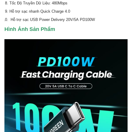
Tốc Độ Truyền Dữ Liệu: 480Mbps
Hỗ trợ sạc nhanh Quick Charge 4.0
Hỗ trợ sạc USB Power Delivery 20V/5A PD100W
Hình Ảnh Sản Phẩm