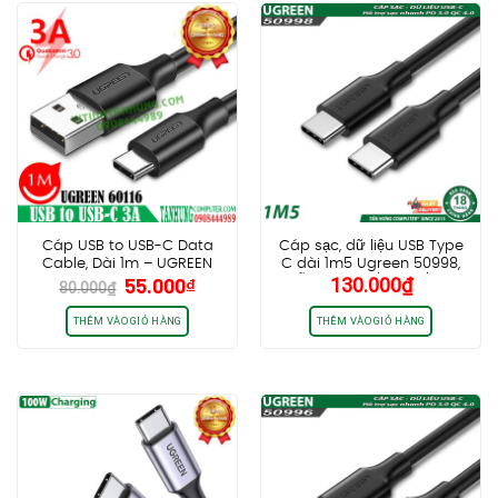
Cáp USB to USB-C Data
Cáp sạc, dữ liệu USB Type
Cable, Dài 1m – UGREEN
C dài 1m5 Ugreen 50998,
Giá
Giá
55.000
₫
130.000
₫
60116
Hỗ trợ PD3.0/QC4.0/FCP
80.000
₫
gốc
hiện
60W
là:
tại
THÊM VÀO GIỎ HÀNG
THÊM VÀO GIỎ HÀNG
80.000₫.
là:
55.000₫.