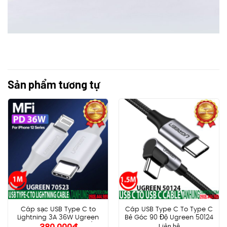
Sản phẩm tương tự
Cáp sạc USB Type C to
Cáp USB Type C To Type C
Lightning 3A 36W Ugreen
Bẻ Góc 90 Độ Ugreen 50124
Liên hệ
70523 Dài 1m cao cấp (Vỏ
Dài 1.5M Truyền Dữ Liệu, Sạc