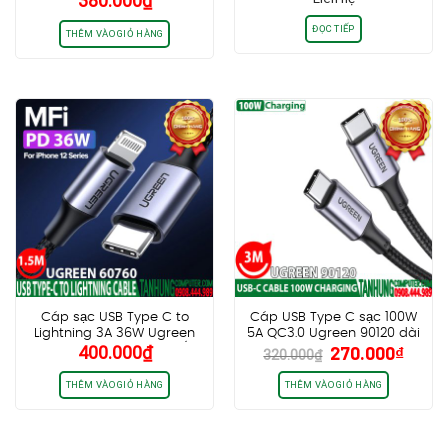
380.000
₫
Nhôm)
Nhanh Cao Cấp
ĐỌC TIẾP
THÊM VÀO GIỎ HÀNG
Cáp sạc USB Type C to
Cáp USB Type C sạc 100W
Lightning 3A 36W Ugreen
5A QC3.0 Ugreen 90120 dài
Giá
Giá
400.000
₫
270.000
₫
60760 Dài 1.5m cao cấp (Vỏ
3m chính hãng cao cấp
320.000
₫
gốc
hiện
Nhôm)
là:
tại
THÊM VÀO GIỎ HÀNG
THÊM VÀO GIỎ HÀNG
320.000₫.
là:
270.0