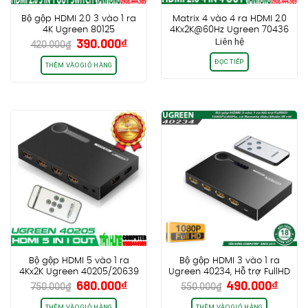
Bộ gộp HDMI 2.0 3 vào 1 ra
Matrix 4 vào 4 ra HDMI 2.0
4K Ugreen 80125
4Kx2K@60Hz Ugreen 70436
Giá
Giá
390.000
₫
Liên hệ
420.000
₫
gốc
hiện
ĐỌC TIẾP
là:
tại
THÊM VÀO GIỎ HÀNG
420.000₫.
là:
390.000₫.
Bộ gộp HDMI 5 vào 1 ra
Bộ gộp HDMI 3 vào 1 ra
4Kx2K Ugreen 40205/20639
Ugreen 40234, Hỗ trợ FullHD
Giá
Giá
Giá
Giá
680.000
₫
490.000
₫
1080P@60Hz, có Remote
750.000
₫
550.000
₫
gốc
hiện
gốc
hiện
điều khiển IR rời
THÊM VÀO GIỎ HÀNG
THÊM VÀO GIỎ HÀNG