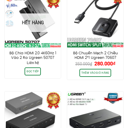
HẾT HÀNG
Bộ Chia HDMI 2.0 4K60Hz 1
Bộ Chuyển Mạch 2 Chiều
Vào 2 Ra Ugreen 50707
HDMI 2*1 Ugreen 70607
Giá
Giá
Liên hệ
280.000
₫
4K@60Hz
350.000
₫
gốc
hiện
ĐỌC TIẾP
là:
tại
THÊM VÀO GIỎ HÀNG
350.000₫.
là:
280.0