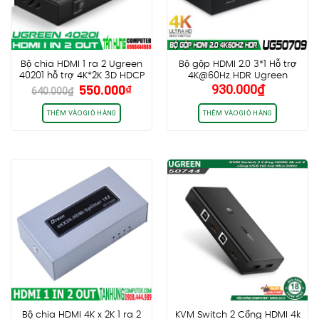
Bộ chia HDMI 1 ra 2 Ugreen
Bộ gộp HDMI 2.0 3*1 Hỗ trợ
40201 hỗ trợ 4K*2K 3D HDCP
4K@60Hz HDR Ugreen
Giá
Giá
550.000
₫
930.000
₫
50709
640.000
₫
gốc
hiện
là:
tại
THÊM VÀO GIỎ HÀNG
THÊM VÀO GIỎ HÀNG
640.000₫.
là:
550.000₫.
Bộ chia HDMI 4K x 2K 1 ra 2
KVM Switch 2 Cổng HDMI 4k