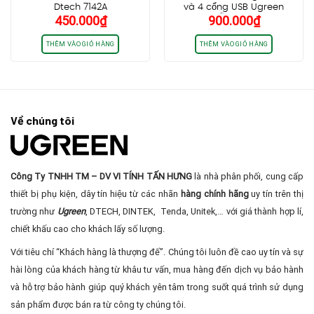
Dtech 7142A
và 4 cổng USB Ugreen
450.000
₫
900.000
₫
50744 Hỗ trợ 4K@30Hz
THÊM VÀO GIỎ HÀNG
THÊM VÀO GIỎ HÀNG
Về chúng tôi
Công Ty TNHH TM – DV VI TÍNH TẤN HƯNG
là nhà phân phối, cung cấp
thiết bị phụ kiện, dây tín hiệu từ các nhãn
hàng chính hãng
uy tín trên thị
trường như
Ugreen
, DTECH, DINTEK, Tenda, Unitek,… với giá thành hợp lí,
chiết khấu cao cho khách lấy số lượng.
Với tiêu chí “Khách hàng là thượng đế”. Chúng tôi luôn đề cao uy tín và sự
hài lòng của khách hàng từ khâu tư vấn, mua hàng đến dịch vụ bảo hành
và hỗ trợ bảo hành giúp quý khách yên tâm trong suốt quá trình sử dụng
sản phẩm được bán ra từ công ty chúng tôi.