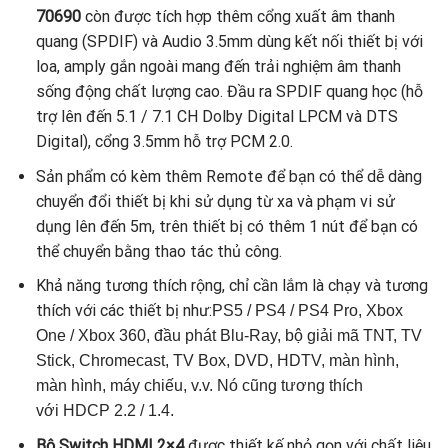
70690
còn được tích hợp thêm cổng xuất âm thanh
quang (SPDIF) và Audio 3.5mm dùng kết nối thiết bị với
loa, amply gắn ngoài mang đến trải nghiệm âm thanh
sống động chất lượng cao. Đ
ầu ra SPDIF quang học (hỗ
trợ lên đến 5.1 / 7.1 CH Dolby Digital LPCM và DTS
Digital), cổng 3.5mm hỗ trợ PCM 2.0.
Sản phẩm có kèm thêm Remote để bạn có thể dễ dàng
chuyển đổi thiết bị khi sử dụng từ xa và phạm vi sử
dụng lên đến 5m, trên thiết bị có thêm 1 nút để bạn có
thể chuyển bằng thao tác thủ công.
Khả năng tương thích rộng, chỉ cần lắm là chạy và tương
thích với các thiết bị như:
PS5 / PS4 / PS4 Pro, Xbox
One / Xbox 360, đầu phát Blu-Ray, bộ giải mã TNT, TV
Stick, Chromecast, TV Box, DVD, HDTV, màn hình,
màn hình, máy chiếu, v.v. Nó cũng tương thích
với HDCP 2.2 / 1.4.
Bộ Switch HDMI 2×4
được thiết kế nhỏ gọn với chất liệu