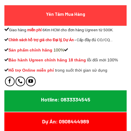
Yên Tâm Mua Hàng
Giao hàng
miễn phí
6Km HCM cho đơn hàng Ugreen từ 500K.
Chính sách hỗ trợ giá cho Đại lý, Dự Án
-
Cấp đầy đủ CO/CQ...
Sản phẩm chính hãng
100%
Bào hành Ugreen chính hãng 18 tháng
lỗi đổi mới 100%
Hỗ trợ Online miễn phí
t
rong suốt thời gian sử dụng
Hotline: 0833334545
Dự Án: 0908444989