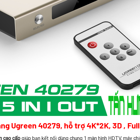
ãng Ugreen 40279, hỗ trợ 4K*2K, 3D , Ful
ện cao cấp
giúp bạn kết nối dùng chung 1 màn hình HDTV, máy chi