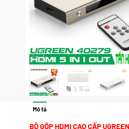
Mô tả
BỘ GỘP HDMI CAO CẤP UGREEN