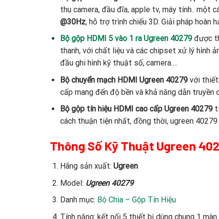
thu camera, đầu đĩa, apple tv, máy tính.. một
@30Hz
, hỗ trợ trình chiếu 3D. Giải pháp hoàn h
Bộ gộp HDMI 5 vào 1 ra Ugreen 40279
được th
thanh, với chất liệu và các chipset xử lý hình 
đầu ghi hình kỹ thuật số, camera….
Bộ chuyển mạch HDMI Ugreen 40279
với thiế
cấp mang đến độ bền và khả năng dẫn truyền dữ
Bộ gộp tín hiệu HDMI cao cấp Ugreen 40279
t
cách thuận tiện nhất, đồng thời, ugreen 40279
Thông Số Kỹ Thuật Ugreen 40
Hãng sản xuất:
Ugreen
Model:
Ugreen 40279
Danh mục:
Bộ Chia – Gộp Tín Hiệu
Tính năng: kết nối 5 thiết bị dùng chung 1 mà