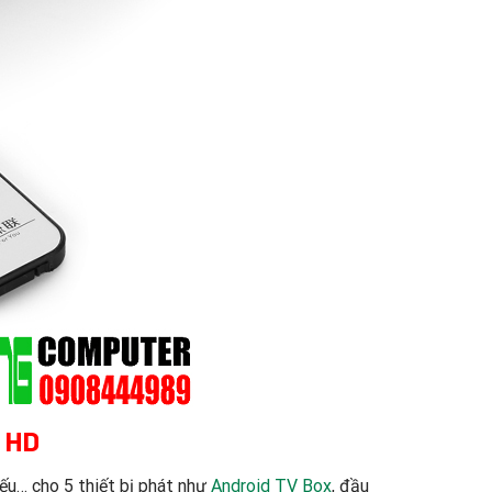
l HD
ếu… cho 5 thiết bị phát như
Android TV Box
, đầu