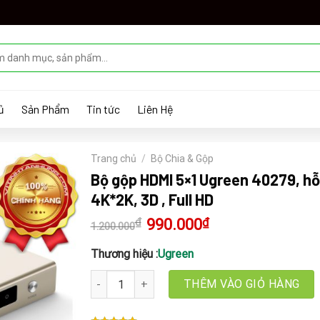
ủ
Sản Phẩm
Tin tức
Liên Hệ
Trang chủ
/
Bộ Chia & Gộp
Bộ gộp HDMI 5×1 Ugreen 40279, hỗ
4K*2K, 3D , Full HD
₫
Giá
990.000
₫
Giá
1.200.000
gốc
hiện
là:
tại
1.200.000₫.
là:
Thương hiệu :
Ugreen
990.000₫.
Bộ gộp HDMI 5x1 Ugreen 40279, hỗ trợ 4K*2K, 3D ,
THÊM VÀO GIỎ HÀNG