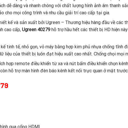
 cách dễ dàng và nhanh chóng với chất lượng hình ảnh âm thanh sắ
ảo cho mọi công trình và nhu cầu giải trí cao cấp tại gia.
iết kế và sản xuất bởi Ugreen – Thương hiệu hàng đầu về các thi
ảnh cao cấp,
Ugreen 40279
hỗ trợ hầu hết các thiết bị HD hiện nà
t kế tinh tế, nhỏ gọn, vỏ máy bằng hợp kim phủ nhựa chống tĩnh 
 liệu của thiết bị luôn đạt hiệu xuất cao nhất. Chống chọi mọi 
ích hợp remote điều khiển từ xa và nút bấm điều khiển chọn kên
 còn hỗ trợ màn hình đèn báo kênh kết nối trực quan ở mặt trước
279
n hình qua cổng HDMI