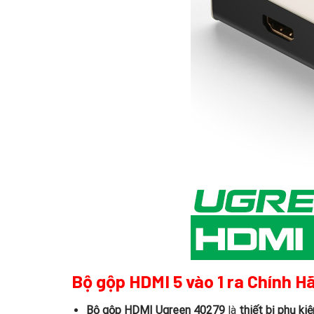
Bộ gộp HDMI 5 vào 1 ra Chính H
Bộ gộp HDMI Ugreen 40279
là
thiết bị phụ ki