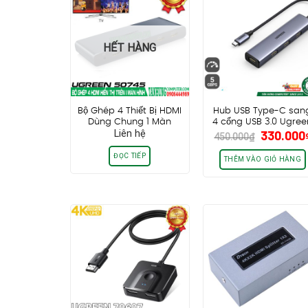
HẾT HÀNG
Bộ Ghép 4 Thiết Bị HDMI
Hub USB Type-C san
Dùng Chung 1 Màn
4 cổng USB 3.0 Ugree
Giá
Liên hệ
330.000
Hình Ugreen 50745
20841, Vỏ nhôm, dây
450.000
₫
gốc
bọc dù
là:
ĐỌC TIẾP
THÊM VÀO GIỎ HÀNG
450.000₫