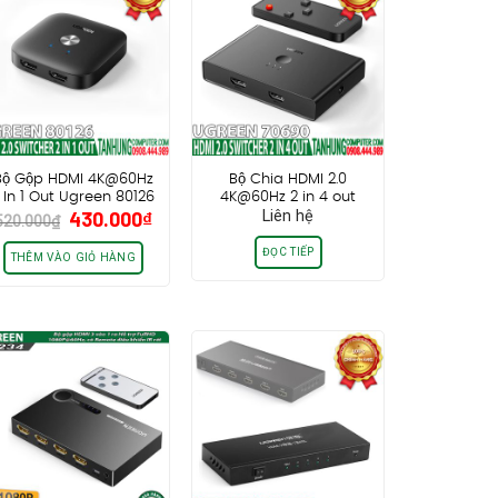
Bộ Gộp HDMI 4K@60Hz
Bộ Chia HDMI 2.0
 In 1 Out Ugreen 80126
4K@60Hz 2 in 4 out
Giá
Giá
430.000
₫
Liên hệ
Ugreen 70690
520.000
₫
gốc
hiện
là:
tại
ĐỌC TIẾP
THÊM VÀO GIỎ HÀNG
520.000₫.
là:
430.000₫.