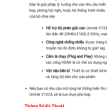
Đây là giải pháp lý tưởng cho các nhu cầu hiển
họp, phòng hội nghị, hoặc hệ thống trình chiếu
của bộ chia này:
Hỗ trợ độ phân giải cao
: Unitek V13
lên đến 4K (3840×2160) ở 30Hz, mang
Công nghệ chống nhiễu
: Được trang b
truyền tải ổn định, không bị giật lag.
Cắm là chạy (Plug and Play)
: Không 
các cổng HDMI là có thể sử dụng ng
Vật liệu bền bỉ
: Thiết bị có thiết kế 
và tăng độ bền cho sản phẩm.
Nếu bạn có nhu cầu mở rộng hệ thống hiển thị 
Unitek V132A sẽ là lựa chọn phù hợp.
Thông Số Kỹ Thuật