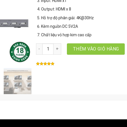
Input: HDMI x1
Output: HDMI x 8
Hỗ trợ độ phân giải: 4K@30Hz
Kèm nguồn DC 5V2A
Chất liệu vỏ hợp kim cao cấp
Bộ chia HDMI 8 Cổng Unitek V132A, Hỗ trợ 4K30
THÊM VÀO GIỎ HÀNG