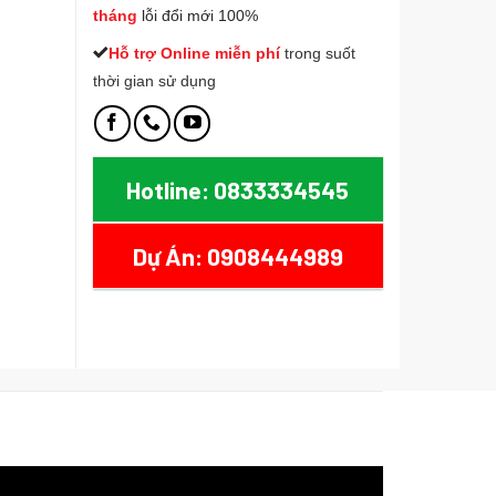
tháng
lỗi đổi mới 100%
Hỗ trợ Online miễn phí
t
rong suốt
thời gian sử dụng
Hz Adaptor nguồn 5V2A số lượng
Hotline: 0833334545
Dự Án: 0908444989