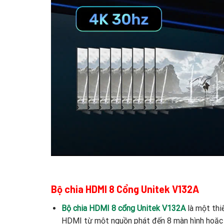
Bộ chia HDMI 8 Cổng Unitek V132A
Bộ chia HDMI 8 cổng Unitek V132A
là một thiế
HDMI từ một nguồn phát đến 8 màn hình hoặc th