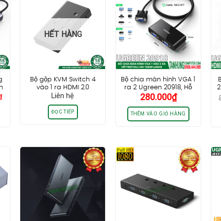
HẾT HÀNG
g
Bộ gộp KVM Switch 4
Bộ chia màn hình VGA 1
n
vào 1 ra HDMI 2.0
ra 2 Ugreen 20918, Hỗ
2
Giá
₫
Liên hệ
280.000
₫
Ugreen 70439 hỗ trợ
trợ VGA,SVGA FullHD
hiện
4K/60Hz
1060P@60Hz
tại
ĐỌC TIẾP
THÊM VÀO GIỎ HÀNG
.
là:
330.000₫.