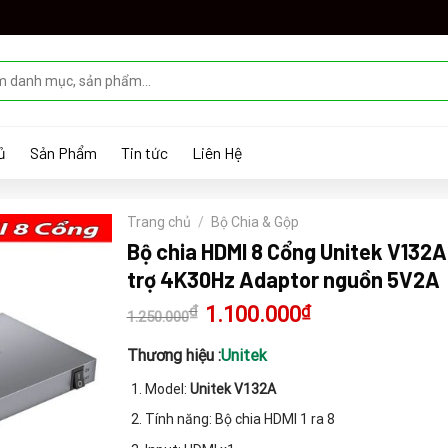
ủ
Sản Phẩm
Tin tức
Liên Hệ
Trang chủ
/
Bộ Chia & Gộp
Bộ chia HDMI 8 Cổng Unitek V132A
trợ 4K30Hz Adaptor nguồn 5V2A
₫
Giá
1.100.000
₫
Giá
1.250.000
gốc
hiện
là:
tại
1.250.000₫.
là:
Thương hiệu :
Unitek
1.100.000₫.
Model:
Unitek V132A
Tính năng: Bộ chia HDMI 1 ra 8