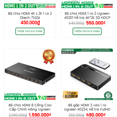
Bộ chia HDMI 4K x 2K 1 ra 2
Bộ chia HDMI 1 ra 2 Ugreen
Dtech 7142A
40201 hỗ trợ 4K*2K 3D HDCP
Giá
Giá
450.000
₫
550.000
₫
640.000
₫
gốc
hiện
là:
tại
THÊM VÀO GIỎ HÀNG
THÊM VÀO GIỎ HÀNG
640.000₫.
là:
550.0
Bộ chia HDMI 8 Cổng Cao
Bộ gộp HDMI 3 vào 1 ra
Cấp Chính Hãng Ugreen
Ugreen 40234, Hỗ trợ FullHD
Giá
Giá
Giá
Giá
1.590.000
₫
490.000
₫
40203
1080P@60Hz, có Remote
2.090.000
₫
550.000
₫