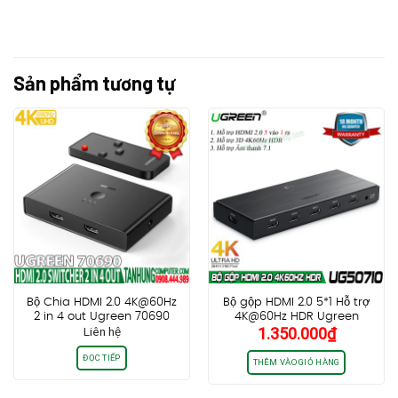
Sản phẩm tương tự
Bộ Chia HDMI 2.0 4K@60Hz
Bộ gộp HDMI 2.0 5*1 Hỗ trợ
2 in 4 out Ugreen 70690
4K@60Hz HDR Ugreen
Liên hệ
1.350.000
₫
50710
ĐỌC TIẾP
THÊM VÀO GIỎ HÀNG