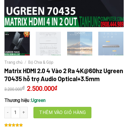
Trang chủ
/
Bộ Chia & Gộp
Matrix HDMI 2.0 4 Vào 2 Ra 4K@60hz Ugreen
70435 hỗ trợ Audio Optical+3.5mm
₫
Giá
2.500.000
₫
Giá
3.200.000
gốc
hiện
là:
tại
3.200.000₫.
là:
Thương hiệu :
Ugreen
2.500.000₫.
Matrix HDMI 2.0 4 Vào 2 Ra 4K@60hz Ugreen 70435 hỗ trợ Audio 
THÊM VÀO GIỎ HÀNG