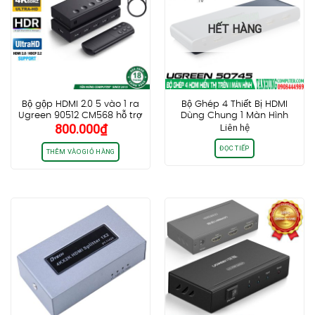
HẾT HÀNG
Bộ gộp HDMI 2.0 5 vào 1 ra
Bộ Ghép 4 Thiết Bị HDMI
Ugreen 90512 CM568 hỗ trợ
Dùng Chung 1 Màn Hình
800.000
₫
Liên hệ
4k60hz, 3D CEC HDR HDCP
Ugreen 50745
2.2
ĐỌC TIẾP
THÊM VÀO GIỎ HÀNG