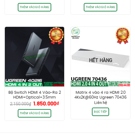
gốc
hiện
gốc
hiện
điều khiển IR rời
là:
tại
là:
tại
THÊM VÀO GIỎ HÀNG
THÊM VÀO GIỎ HÀNG
2.090.000₫.
là:
550.000₫.
là:
1.590.000₫.
490.0
HẾT HÀNG
Bộ Switch HDMI 4 Vào-Ra 2
Matrix 4 vào 4 ra HDMI 2.0
HDMI+Optical+3.5mm
4Kx2K@60Hz Ugreen 70436
Giá
Giá
1.850.000
₫
Liên hệ
Ugreen 40216
2.150.000
₫
gốc
hiện
ĐỌC TIẾP
là:
tại
THÊM VÀO GIỎ HÀNG
2.150.000₫.
là:
1.850.000₫.