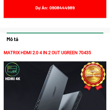
Dự Án: 0908444989
Mô tả
MATRIX HDMI 2.0 4 IN 2 OUT UGREEN 70435