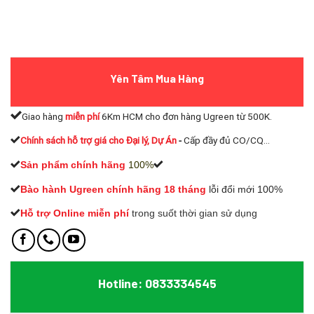
Yên Tâm Mua Hàng
Giao hàng
miễn phí
6Km HCM cho đơn hàng Ugreen từ 500K.
Chính sách hỗ trợ giá cho Đại lý, Dự Án
-
Cấp đầy đủ CO/CQ...
Sản phẩm chính hãng
100%
Bào hành Ugreen chính hãng 18 tháng
lỗi đổi mới 100%
Hỗ trợ Online miễn phí
t
rong suốt thời gian sử dụng
Hotline: 0833334545