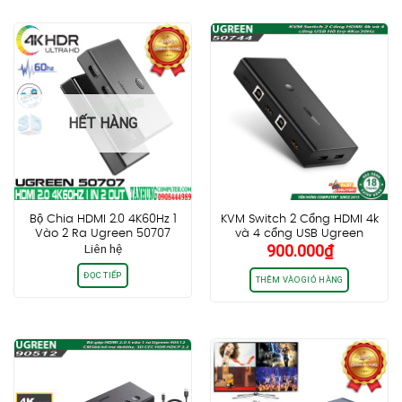
HẾT HÀNG
Bộ Chia HDMI 2.0 4K60Hz 1
KVM Switch 2 Cổng HDMI 4k
Vào 2 Ra Ugreen 50707
và 4 cổng USB Ugreen
Liên hệ
900.000
₫
50744 Hỗ trợ 4K@30Hz
ĐỌC TIẾP
THÊM VÀO GIỎ HÀNG