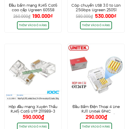
Đầu bấm mạng RJ45 Cat6
Cáp chuyển USB 3.0 to Lan
cao cấp Ugreen 60558
2.5Gbps Ugreen 25051
Giá
Giá
Giá
Giá
190.000
₫
530.000
₫
(Hộp 100 cái)
CM648
260.000
₫
580.000
₫
gốc
hiện
gốc
hiện
là:
tại
là:
tại
THÊM VÀO GIỎ HÀNG
THÊM VÀO GIỎ HÀNG
260.000₫.
là:
580.000₫.
là:
190.000₫.
530.0
Hộp đầu mạng Xuyên Thấu
Đầu Bấm Điện Thoại 4 Line
RJ45 Cat6 UTP 2111989-3
RJ11 Unitek 6P4C
590.000
₫
290.000
₫
(100c) chân đồng
OT26TP (hộp 100 cái)
THÊM VÀO GIỎ HÀNG
THÊM VÀO GIỎ HÀNG