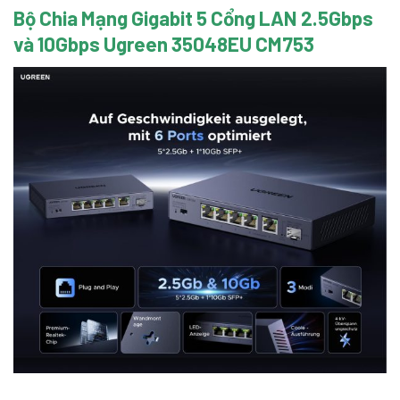
Bộ Chia Mạng Gigabit 5 Cổng LAN 2.5Gbps
và 10Gbps Ugreen 35048EU CM753