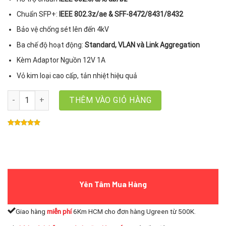
Chuẩn SFP+:
IEEE 802.3z/ae & SFF-8472/8431/8432
Bảo vệ chống sét lên đến 4kV
Ba chế độ hoạt động:
Standard, VLAN và Link Aggregation
Kèm Adaptor Nguồn 12V 1A
Vỏ kim loại cao cấp, tản nhiệt hiệu quả
Bộ Chia Mạng Gigabit 5 Cổng LAN 2.5Gbps và 10Gbps Ugreen 350
THÊM VÀO GIỎ HÀNG
Yên Tâm Mua Hàng
Giao hàng
miễn phí
6Km HCM cho đơn hàng Ugreen từ 500K.