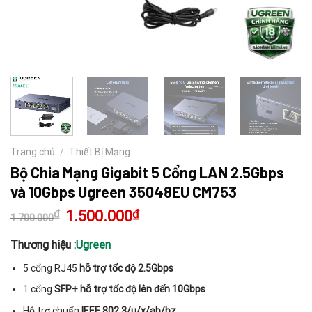
Trang chủ
/
Thiết Bị Mạng
Bộ Chia Mạng Gigabit 5 Cổng LAN 2.5Gbps
và 10Gbps Ugreen 35048EU CM753
₫
Giá
1.500.000
₫
Giá
1.700.000
gốc
hiện
là:
tại
1.700.000₫.
là:
Thương hiệu :
Ugreen
1.500.000₫.
5 cổng RJ45
hỗ trợ tốc độ 2.5Gbps
1 cổng
SFP+ hỗ trợ tốc độ lên đến 10Gbps
Hỗ trợ chuẩn
IEEE 802.3/u/x/ab/bz