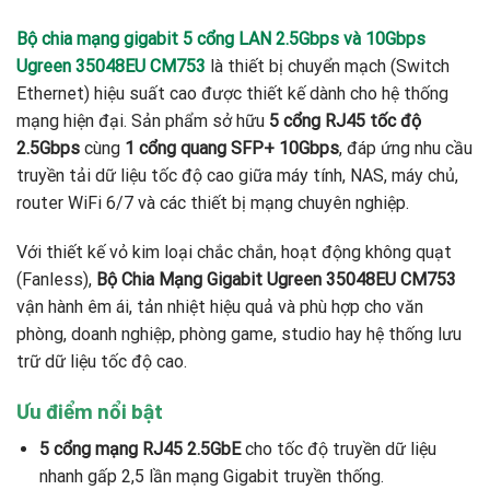
Bộ chia mạng gigabit 5 cổng LAN 2.5Gbps và 10Gbps
Ugreen 35048EU CM753
là thiết bị chuyển mạch (Switch
Ethernet) hiệu suất cao được thiết kế dành cho hệ thống
mạng hiện đại. Sản phẩm sở hữu
5 cổng RJ45 tốc độ
2.5Gbps
cùng
1 cổng quang SFP+ 10Gbps
, đáp ứng nhu cầu
truyền tải dữ liệu tốc độ cao giữa máy tính, NAS, máy chủ,
router WiFi 6/7 và các thiết bị mạng chuyên nghiệp.
Với thiết kế vỏ kim loại chắc chắn, hoạt động không quạt
(Fanless),
Bộ Chia Mạng Gigabit Ugreen 35048EU CM753
vận hành êm ái, tản nhiệt hiệu quả và phù hợp cho văn
phòng, doanh nghiệp, phòng game, studio hay hệ thống lưu
trữ dữ liệu tốc độ cao.
Ưu điểm nổi bật
5 cổng mạng RJ45 2.5GbE
cho tốc độ truyền dữ liệu
nhanh gấp 2,5 lần mạng Gigabit truyền thống.