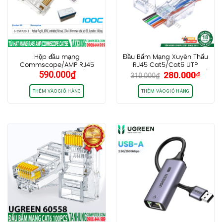
Hộp đầu mạng
Đầu Bấm Mạng Xuyên Thấu
Commscope/AMP RJ45
RJ45 Cat5/Cat6 UTP
Giá
Giá
590.000
₫
280.000
₫
Cat5e UTP (100c) – HÀNG
Ugreen 20798 (Hộp 50 Cái)
310.000
₫
gốc
hiện
CHÍNH HÃNG
là:
tại
THÊM VÀO GIỎ HÀNG
THÊM VÀO GIỎ HÀNG
310.000₫.
là:
280.0