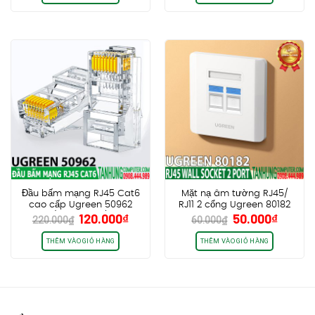
Đầu bấm mạng RJ45 Cat6
Mặt nạ âm tường RJ45/
cao cấp Ugreen 50962
RJ11 2 cổng Ugreen 80182
Giá
Giá
Giá
Giá
120.000
₫
50.000
₫
(Hộp 50 cái)
chính hãng cao cấp
220.000
₫
60.000
₫
gốc
hiện
gốc
hiện
là:
tại
là:
tại
THÊM VÀO GIỎ HÀNG
THÊM VÀO GIỎ HÀNG
220.000₫.
là:
60.000₫.
là:
120.000₫.
50.000