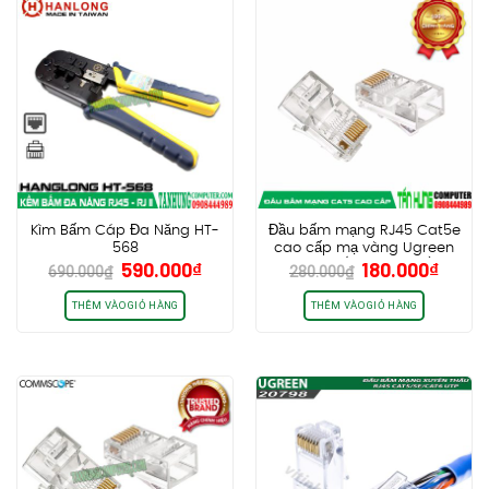
Kìm Bấm Cáp Đa Năng HT-
Đầu bấm mạng RJ45 Cat5e
568
cao cấp mạ vàng Ugreen
Giá
Giá
Giá
Giá
590.000
₫
180.000
₫
50246 (Hộp 100 cái)
690.000
₫
280.000
₫
gốc
hiện
gốc
hiện
là:
tại
là:
tại
THÊM VÀO GIỎ HÀNG
THÊM VÀO GIỎ HÀNG
690.000₫.
là:
280.000₫.
là:
590.000₫.
180.0