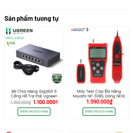
Sản phẩm tương tự
Bộ Chia Mạng Gigabit 6
Máy Test Cáp Đa Năng
Cổng Hỗ Trợ PoE Ugreen
Noyafa NF-308S, Dòng NEW,
Giá
Giá
1.100.000
₫
1.590.000
₫
35371 CM741
màn hình lớn, Hàng Chính
1.300.000
₫
gốc
hiện
Hãng
là:
tại
THÊM VÀO GIỎ HÀNG
THÊM VÀO GIỎ HÀNG
1.300.000₫.
là:
1.100.000₫.