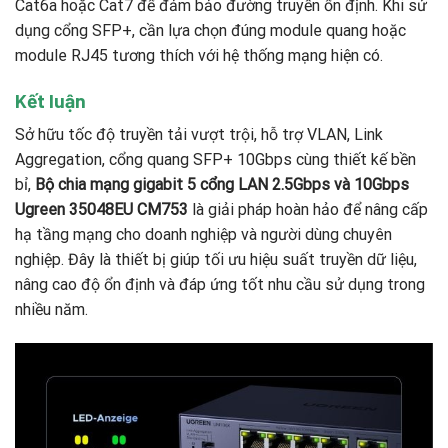
Cat6a hoặc Cat7 để đảm bảo đường truyền ổn định. Khi sử
dụng cổng SFP+, cần lựa chọn đúng module quang hoặc
module RJ45 tương thích với hệ thống mạng hiện có.
Kết luận
Sở hữu tốc độ truyền tải vượt trội, hỗ trợ VLAN, Link
Aggregation, cổng quang SFP+ 10Gbps cùng thiết kế bền
bỉ,
Bộ chia mạng gigabit 5 cổng LAN 2.5Gbps và 10Gbps
Ugreen 35048EU CM753
là giải pháp hoàn hảo để nâng cấp
hạ tầng mạng cho doanh nghiệp và người dùng chuyên
nghiệp. Đây là thiết bị giúp tối ưu hiệu suất truyền dữ liệu,
nâng cao độ ổn định và đáp ứng tốt nhu cầu sử dụng trong
nhiều năm.