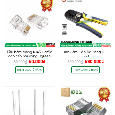
Đầu bấm mạng RJ45 Cat5e
Kìm Bấm Cáp Đa Năng HT-
cao cấp mạ vàng Ugreen
568
Giá
Giá
Giá
Giá
50.000
₫
590.000
₫
20329 (Túi 10 cái)
60.000
₫
690.000
₫
gốc
hiện
gốc
hiện
là:
tại
là:
tại
THÊM VÀO GIỎ HÀNG
THÊM VÀO GIỎ HÀNG
60.000₫.
là:
690.000₫.
là:
50.000₫.
590.0