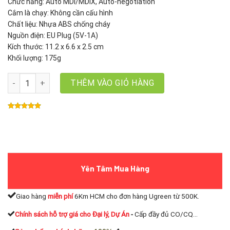
Chức năng: Auto MDI/MDIX, Auto-negotiation
Cắm là chạy: Không cần cấu hình
Chất liệu: Nhựa ABS chống cháy
Nguồn điện: EU Plug (5V-1A)
Kích thước: 11.2 x 6.6 x 2.5 cm
Khối lượng: 175g
Switch chia mạng 8 cổng LAN Gigabit RJ45 10/100/1000Mbps Ug
THÊM VÀO GIỎ HÀNG
Yên Tâm Mua Hàng
Giao hàng
miễn phí
6Km HCM cho đơn hàng Ugreen từ 500K.
Chính sách hỗ trợ giá cho Đại lý, Dự Án
-
Cấp đầy đủ CO/CQ...