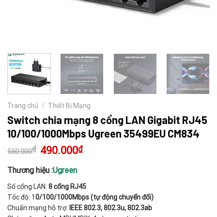
Trang chủ
/
Thiết Bị Mạng
Switch chia mạng 8 cổng LAN Gigabit RJ45
10/100/1000Mbps Ugreen 35499EU CM834
₫
Giá
490.000
₫
Giá
550.000
gốc
hiện
là:
tại
550.000₫.
là:
Thương hiệu :
Ugreen
490.000₫.
Số cổng LAN:
8 cổng RJ45
Tốc độ: 1
0/100/1000Mbps (tự động chuyển đổi)
Chuẩn mạng hỗ trợ:
IEEE 802.3, 802.3u, 802.3ab