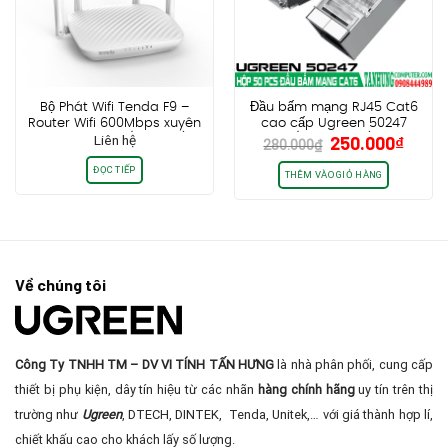
Bộ Phát Wifi Tenda F9 –
Đầu bấm mạng RJ45 Cat6
Router Wifi 600Mbps xuyên
cao cấp Ugreen 50247
Giá
Giá
Liên hệ
250.000
₫
tường 2.4Ghz(4 Anten)
(Hộp 50 cái)
280.000
₫
gốc
hiện
ĐỌC TIẾP
là:
tại
THÊM VÀO GIỎ HÀNG
280.000₫.
là:
250.0
Về chúng tôi
Công Ty TNHH TM – DV VI TÍNH TẤN HƯNG
là nhà phân phối, cung cấp
thiết bị phụ kiện, dây tín hiệu từ các nhãn
hàng chính hãng
uy tín trên thị
trường như
Ugreen
, DTECH, DINTEK, Tenda, Unitek,… với giá thành hợp lí,
chiết khấu cao cho khách lấy số lượng.