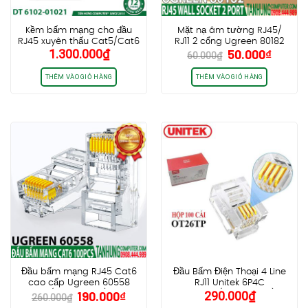
Kềm bấm mạng cho đầu
Mặt nạ âm tường RJ45/
RJ45 xuyên thấu Cat5/Cat6
RJ11 2 cổng Ugreen 80182
Giá
Giá
1.300.000
₫
50.000
₫
Dintek Pass Through ezi-
chính hãng cao cấp
60.000
₫
gốc
hiện
PLUG
là:
tại
THÊM VÀO GIỎ HÀNG
THÊM VÀO GIỎ HÀNG
60.000₫.
là:
50.000
Đầu bấm mạng RJ45 Cat6
Đầu Bấm Điện Thoại 4 Line
cao cấp Ugreen 60558
RJ11 Unitek 6P4C
Giá
Giá
190.000
₫
290.000
₫
(Hộp 100 cái)
OT26TP (hộp 100 cái)
260.000
₫
gốc
hiện