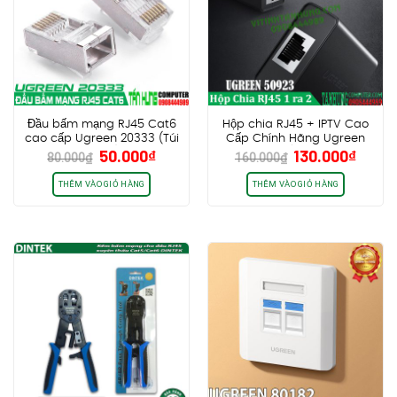
Đầu bấm mạng RJ45 Cat6
Hộp chia RJ45 + IPTV Cao
cao cấp Ugreen 20333 (Túi
Cấp Chính Hãng Ugreen
Giá
Giá
Giá
Giá
50.000
₫
130.000
₫
10 cái)
50923 (Bộ 2 cái)
80.000
₫
160.000
₫
gốc
hiện
gốc
hiện
là:
tại
là:
tại
THÊM VÀO GIỎ HÀNG
THÊM VÀO GIỎ HÀNG
80.000₫.
là:
160.000₫.
là:
50.000₫.
130.0