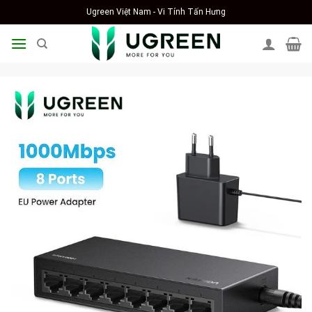
Skip
Ugreen Việt Nam - Vi Tính Tấn Hưng
to
content