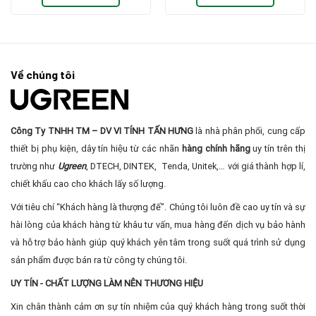
800.000₫.
là:
1.450.000₫.
là:
690.000₫.
1.00
Về chúng tôi
Công Ty TNHH TM – DV VI TÍNH TẤN HƯNG
là nhà phân phối, cung cấp
thiết bị phụ kiện, dây tín hiệu từ các nhãn
hàng chính hãng
uy tín trên thị
trường như
Ugreen
, DTECH, DINTEK, Tenda, Unitek,… với giá thành hợp lí,
chiết khấu cao cho khách lấy số lượng.
Với tiêu chí “Khách hàng là thượng đế”. Chúng tôi luôn đề cao uy tín và sự
hài lòng của khách hàng từ khâu tư vấn, mua hàng đến dịch vụ bảo hành
và hỗ trợ bảo hành giúp quý khách yên tâm trong suốt quá trình sử dụng
sản phẩm được bán ra từ công ty chúng tôi.
UY TÍN - CHẤT LƯỢNG LÀM NÊN THƯƠNG HIỆU
Xin chân thành cảm ơn sự tín nhiệm của quý khách hàng trong suốt thời