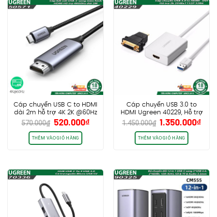
Cáp chuyển USB C to HDMI
Cáp chuyển USB 3.0 to
dài 2m hỗ trợ 4K 2K @60Hz
HDMI Ugreen 40229, Hỗ trợ
Giá
Giá
Giá
Giá
520.000
₫
1.350.000
₫
Ugreen 50571
2k, kèm đầu chuyển HDMI to
570.000
₫
1.450.000
₫
gốc
hiện
gốc
hiệ
DVI
là:
tại
là:
tại
THÊM VÀO GIỎ HÀNG
THÊM VÀO GIỎ HÀNG
570.000₫.
là:
1.450.000₫.
là:
520.000₫.
1.35