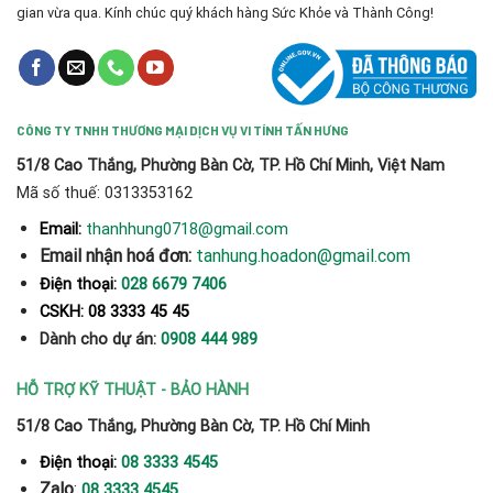
gian vừa qua. Kính chúc quý khách hàng Sức Khỏe và Thành Công!
CÔNG TY TNHH THƯƠNG MẠI DỊCH VỤ VI TÍNH TẤN HƯNG
51/8 Cao Thắng, Phường Bàn Cờ, TP. Hồ Chí Minh, Việt Nam
Mã số thuế: 0313353162
thanhhung0718@gmail.com
Email:
Email nhận hoá đơn:
tanhung.hoadon@gmail.com
Điện thoại:
028 6679 7406
CSKH: 08 3333 45 45
Dành cho dự án:
0908 444 989
HỖ TRỢ KỸ THUẬT - BẢO HÀNH
51/8 Cao Thắng, Phường Bàn Cờ, TP. Hồ Chí Minh
Điện thoại:
08 3333 4545
Zalo
:
08 3333 4545