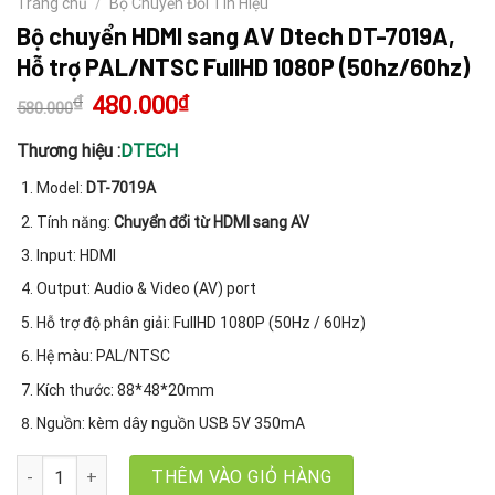
Trang chủ
/
Bộ Chuyển Đổi Tín Hiệu
Bộ chuyển HDMI sang AV Dtech DT-7019A,
Hỗ trợ PAL/NTSC FullHD 1080P (50hz/60hz)
₫
Giá
480.000
₫
Giá
580.000
gốc
hiện
là:
tại
580.000₫.
là:
Thương hiệu :
DTECH
480.000₫.
Model:
DT-7019A
Tính năng:
Chuyển đổi từ HDMI sang AV
Input: HDMI
Output: Audio & Video (AV) port
Hỗ trợ độ phân giải: FullHD 1080P (50Hz / 60Hz)
Hệ màu: PAL/NTSC
Kích thước: 88*48*20mm
Nguồn: kèm dây nguồn USB 5V 350mA
Bộ chuyển HDMI sang AV Dtech DT-7019A, Hỗ trợ PAL/NTSC FullHD
THÊM VÀO GIỎ HÀNG