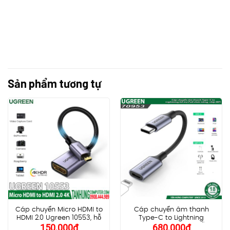
Sản phẩm tương tự
Cáp chuyển Micro HDMI to
Cáp chuyển âm thanh
HDMI 2.0 Ugreen 10553, hỗ
Type-C to Lightning
150.000
₫
680.000
₫
trợ 4K 3D 1080P
Ugreen 70953 US342, hỗ trợ