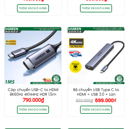
Full chức năng, chip MFi,
dây bọc dù
THÊM VÀO GIỎ HÀNG
THÊM VÀO GIỎ HÀNG
Cáp chuyển USB-C to HDMI
Bộ chuyển USB Type C to
8K60Hz 4K144Hz HDR 1,5m
HDMI + USB 3.0 + Lan
Giá
Giá
790.000
₫
699.000
₫
Ugreen 90451 CM565
Gigabit Ugreen 20934
850.000
₫
gốc
hiện
CM475
là:
tại
THÊM VÀO GIỎ HÀNG
THÊM VÀO GIỎ HÀNG
850.000₫.
là:
699.0