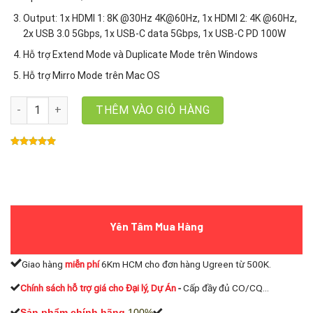
Output:
1x HDMI 1: 8K @30Hz 4K@60Hz,
1x HDMI 2: 4K @60Hz,
2x USB 3.0 5Gbps,
1x USB-C data 5Gbps,
1x USB-C PD 100W
Hỗ trợ Extend Mode và Duplicate Mode trên Windows
Hỗ trợ Mirro Mode trên Mac OS
Hub USB-C 6 in 1 Ugreen 15852 CM948 2* HDMI + 2* USB 3.0, 1*
THÊM VÀO GIỎ HÀNG
Yên Tâm Mua Hàng
Giao hàng
miễn phí
6Km HCM cho đơn hàng Ugreen từ 500K.
Chính sách hỗ trợ giá cho Đại lý, Dự Án
-
Cấp đầy đủ CO/CQ...
Sản phẩm chính hãng
100%