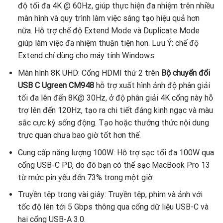
độ tối đa 4K @ 60Hz, giúp thực hiện đa nhiệm trên nhiều
màn hình và quy trình làm việc sáng tạo hiệu quả hơn
nữa. Hỗ trợ chế độ Extend Mode và Duplicate Mode
giúp làm việc đa nhiệm thuận tiện hơn. Lưu Ý: chế độ
Extend chỉ dùng cho máy tính Windows.
Màn hình 8K UHD: Cổng HDMI thứ 2 trên
Bộ chuyển đổi
USB C Ugreen CM948
hỗ trợ xuất hình ảnh độ phân giải
tối đa lên đến 8K@ 30Hz, ở độ phân giải 4K cổng này hỗ
trợ lên đến 120Hz, tạo ra chi tiết đáng kinh ngạc và màu
sắc cực kỳ sống động. Tạo hoặc thưởng thức nội dung
trực quan chưa bao giờ tốt hơn thế.
Cung cấp năng lượng 100W: Hỗ trợ sạc tối đa 100W qua
cổng USB-C PD, do đó bạn có thể sạc MacBook Pro 13
từ mức pin yếu đến 73% trong một giờ.
Truyền tệp trong vài giây: Truyền tệp, phim và ảnh với
tốc độ lên tới 5 Gbps thông qua cổng dữ liệu USB-C và
hai cổng USB-A 3.0.