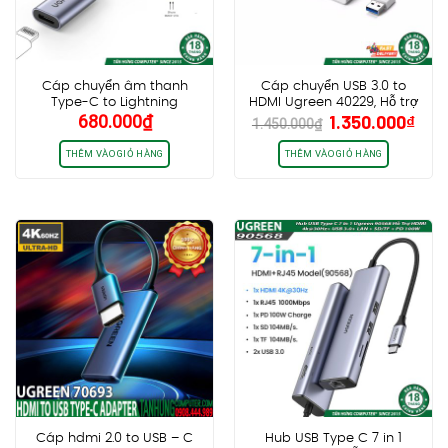
Cáp chuyển âm thanh
Cáp chuyển USB 3.0 to
Type-C to Lightning
HDMI Ugreen 40229, Hỗ trợ
Giá
Giá
680.000
₫
1.350.000
₫
Ugreen 70953 US342, hỗ trợ
2k, kèm đầu chuyển HDMI to
1.450.000
₫
gốc
hiệ
Full chức năng, chip MFi,
DVI
dây bọc dù
là:
tại
THÊM VÀO GIỎ HÀNG
THÊM VÀO GIỎ HÀNG
1.450.000₫.
là:
1.35
Cáp hdmi 2.0 to USB – C
Hub USB Type C 7 in 1