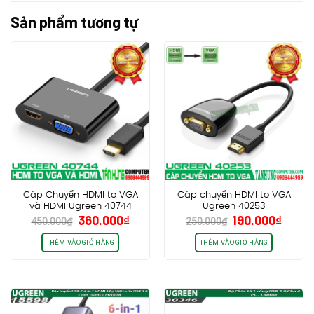
Sản phẩm tương tự
Cáp Chuyển HDMI to VGA
Cáp chuyển HDMI to VGA
và HDMI Ugreen 40744
Ugreen 40253
Giá
Giá
Giá
Giá
360.000
₫
190.000
₫
450.000
₫
250.000
₫
gốc
hiện
gốc
hiện
là:
tại
là:
tại
THÊM VÀO GIỎ HÀNG
THÊM VÀO GIỎ HÀNG
450.000₫.
là:
250.000₫.
là:
360.000₫.
190.0