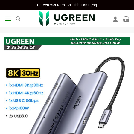
Skip
Ugreen Việt Nam - Vi Tính Tấn Hưng
to
content