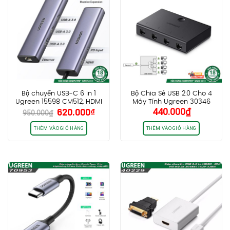
Bộ chuyển USB-C 6 in 1
Bộ Chia Sẻ USB 2.0 Cho 4
Ugreen 15598 CM512, HDMI
Máy Tính Ugreen 30346
Giá
Giá
620.000
₫
440.000
₫
4K@30Hz + 3x USB 3.0 +
950.000
₫
gốc
hiện
Lan 1Gbps + PD100W
là:
tại
THÊM VÀO GIỎ HÀNG
THÊM VÀO GIỎ HÀNG
950.000₫.
là:
620.000₫.