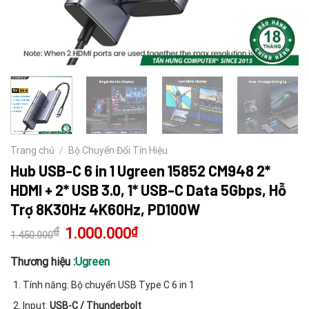
Trang chủ
/
Bộ Chuyển Đổi Tín Hiệu
Hub USB-C 6 in 1 Ugreen 15852 CM948 2*
HDMI + 2* USB 3.0, 1* USB-C Data 5Gbps, Hỗ
Trợ 8K30Hz 4K60Hz, PD100W
₫
Giá
1.000.000
₫
Giá
1.450.000
gốc
hiện
là:
tại
1.450.000₫.
là:
Thương hiệu :
Ugreen
1.000.000₫.
Tính năng: Bộ chuyển USB Type C 6 in 1
Input:
USB-C / Thunderbolt