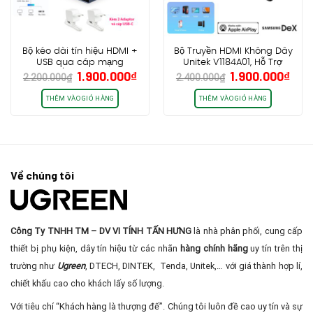
Bộ kéo dài tín hiệu HDMI +
Bộ Truyền HDMI Không Dây
USB qua cáp mạng
Unitek V1184A01, Hỗ Trợ
Giá
Giá
Giá
Giá
1.900.000
₫
1.900.000
₫
CAT5e/CAT6 dài 150M
cổng USB-C, AirPlay &
2.200.000
₫
2.400.000
₫
gốc
hiện
gốc
hiệ
Jasoz T-G183
Samsung DeX Full
HD@60Hz
là:
tại
là:
tại
THÊM VÀO GIỎ HÀNG
THÊM VÀO GIỎ HÀNG
2.200.000₫.
là:
2.400.000₫.
là:
1.900.000₫.
1.90
Về chúng tôi
Công Ty TNHH TM – DV VI TÍNH TẤN HƯNG
là nhà phân phối, cung cấp
thiết bị phụ kiện, dây tín hiệu từ các nhãn
hàng chính hãng
uy tín trên thị
trường như
Ugreen
, DTECH, DINTEK, Tenda, Unitek,… với giá thành hợp lí,
chiết khấu cao cho khách lấy số lượng.
Với tiêu chí “Khách hàng là thượng đế”. Chúng tôi luôn đề cao uy tín và sự