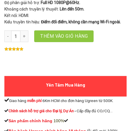
Độ phân giải hỗ trợ:
Full HD 1080P@60Hz.
Khoảng cách truyền lý thuyết:
Lên đến 50m.
Kết nối: HDMI.
Kiểu truyền tín hiệu:
Điểm đối điểm, không cần mạng Wi-Fi ngoài.
Bộ Truyền HDMI Không Dây Mini UNITEK V1708A hỗ trợ FullHD 1
THÊM VÀO GIỎ HÀNG
Yên Tâm Mua Hàng
Giao hàng
miễn phí
6Km HCM cho đơn hàng Ugreen từ 500K.
Chính sách hỗ trợ giá cho Đại lý, Dự Án
-
Cấp đầy đủ CO/CQ...
Sản phẩm chính hãng
100%