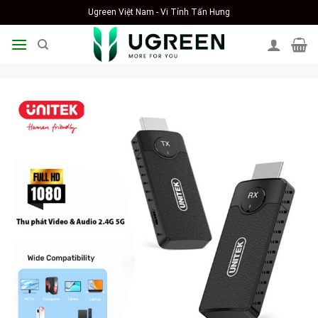
Skip
Ugreen Việt Nam - Vi Tính Tấn Hưng
to
content