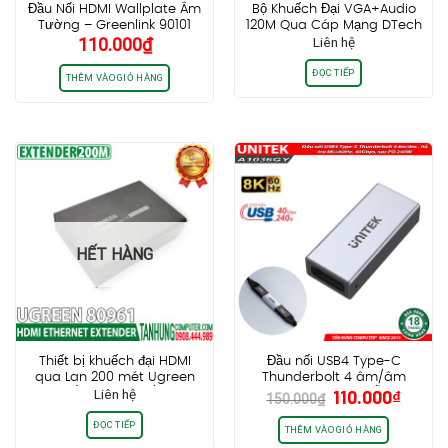
Đầu Nối HDMI Wallplate Âm
Bộ Khuếch Đại VGA+Audio
Tường – Greenlink 90101
120M Qua Cáp Mạng DTech
110.000
₫
Liên hệ
DT-7020
ĐỌC TIẾP
THÊM VÀO GIỎ HÀNG
HẾT HÀNG
Thiết bị khuếch đại HDMI
Đầu nối USB4 Type-C
qua Lan 200 mét Ugreen
Thunderbolt 4 âm/âm
Giá
Giá
Liên hệ
110.000
₫
80961 (Transmitter) chính
Unitek A1036GY, hỗ trợ
150.000
₫
gốc
hiện
hãng cao cấp
8K@60Hz, 40Gbps, sạc PD
ĐỌC TIẾP
240W
là:
tại
THÊM VÀO GIỎ HÀNG