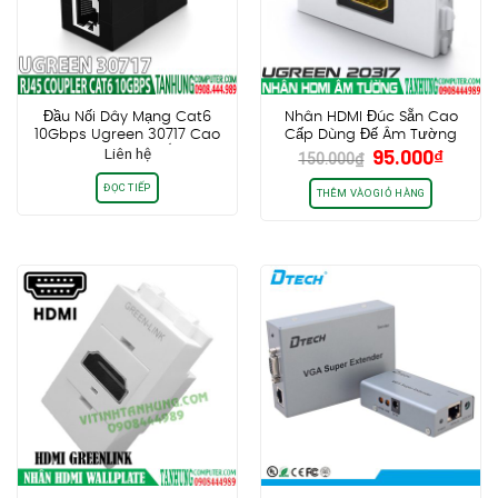
Đầu Nối Dây Mạng Cat6
Nhân HDMI Đúc Sẵn Cao
10Gbps Ugreen 30717 Cao
Cấp Dùng Đế Âm Tường
Giá
Giá
Liên hệ
95.000
₫
Cấp Chính Hãng (Hộp 5
Ugreen 20317
150.000
₫
gốc
hiện
cái)
ĐỌC TIẾP
là:
tại
THÊM VÀO GIỎ HÀNG
150.000₫.
là:
95.00