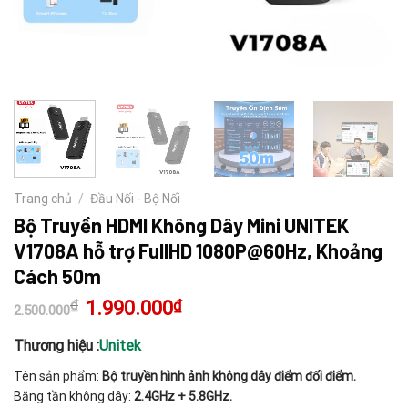
Trang chủ
/
Đầu Nối - Bộ Nối
Bộ Truyền HDMI Không Dây Mini UNITEK
V1708A hỗ trợ FullHD 1080P@60Hz, Khoảng
Cách 50m
₫
Giá
1.990.000
₫
Giá
2.500.000
gốc
hiện
là:
tại
2.500.000₫.
là:
Thương hiệu :
Unitek
1.990.000₫.
Tên sản phẩm:
Bộ truyền hình ảnh không dây điểm đối điểm.
Băng tần không dây:
2.4GHz + 5.8GHz.