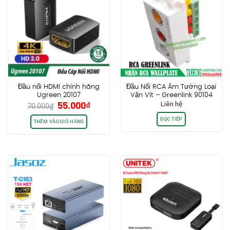
Đầu nối HDMI chính hãng
Đầu Nối RCA Âm Tường Loại
Ugreen 20107
Vặn Vít – Greenlink 90104
Giá
Giá
55.000
₫
Liên hệ
70.000
₫
gốc
hiện
ĐỌC TIẾP
là:
tại
THÊM VÀO GIỎ HÀNG
70.000₫.
là:
55.000₫.