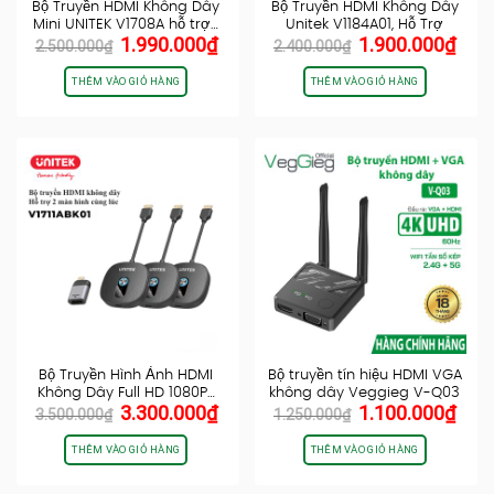
Bộ Truyền HDMI Không Dây
Bộ Truyền HDMI Không Dây
Mini UNITEK V1708A hỗ trợ…
Unitek V1184A01, Hỗ Trợ
Giá
Giá
Giá
Giá
1.990.000
₫
1.900.000
₫
cổng…
2.500.000
₫
2.400.000
₫
gốc
hiện
gốc
hiện
là:
tại
là:
tại
THÊM VÀO GIỎ HÀNG
THÊM VÀO GIỎ HÀNG
2.500.000₫.
là:
2.400.000₫.
là:
1.990.000₫.
1.90
Bộ Truyền Hình Ảnh HDMI
Bộ truyền tín hiệu HDMI VGA
Không Dây Full HD 1080P…
không dây Veggieg V-Q03
Giá
Giá
Giá
Giá
3.300.000
₫
1.100.000
₫
3.500.000
₫
1.250.000
₫
gốc
hiện
gốc
hiện
là:
tại
là:
tại
THÊM VÀO GIỎ HÀNG
THÊM VÀO GIỎ HÀNG
3.500.000₫.
là:
1.250.000₫.
là:
3.300.000₫.
1.10