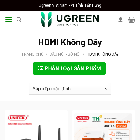
Skip
Ugreen Việt Nam - Vi Tính Tấn Hưng
to
content
HDMI Không Dây
TRANG CHỦ
/
ĐẦU NỐI - BỘ NỐI
/
HDMI KHÔNG DÂY
PHÂN LOẠI SẢN PHẨM