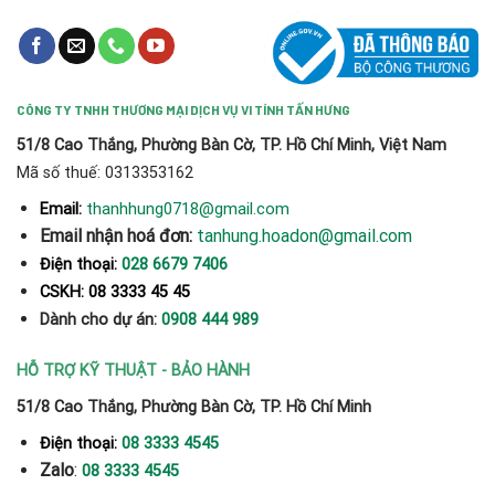
CÔNG TY TNHH THƯƠNG MẠI DỊCH VỤ VI TÍNH TẤN HƯNG
51/8 Cao Thắng, Phường Bàn Cờ, TP. Hồ Chí Minh, Việt Nam
Mã số thuế: 0313353162
thanhhung0718@gmail.com
Email:
Email nhận hoá đơn:
tanhung.hoadon@gmail.com
Điện thoại:
028 6679 7406
CSKH: 08 3333 45 45
Dành cho dự án:
0908 444 989
HỖ TRỢ KỸ THUẬT - BẢO HÀNH
51/8 Cao Thắng, Phường Bàn Cờ, TP. Hồ Chí Minh
Điện thoại:
08 3333 4545
Zalo
:
08 3333 4545