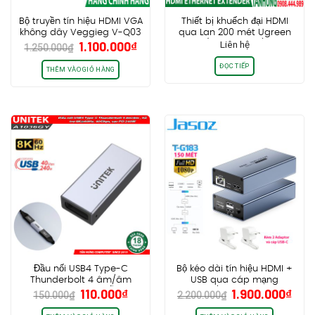
Bộ truyền tín hiệu HDMI VGA
Thiết bị khuếch đại HDMI
không dây Veggieg V-Q03
qua Lan 200 mét Ugreen
Giá
Giá
1.100.000
₫
Liên hệ
80961 (Transmitter) chính
1.250.000
₫
gốc
hiện
hãng cao cấp
ĐỌC TIẾP
là:
tại
THÊM VÀO GIỎ HÀNG
1.250.000₫.
là:
1.100.000₫.
Đầu nối USB4 Type-C
Bộ kéo dài tín hiệu HDMI +
Thunderbolt 4 âm/âm
USB qua cáp mạng
Giá
Giá
Giá
Giá
110.000
₫
1.900.000
₫
Unitek A1036GY, hỗ trợ
CAT5e/CAT6 dài 150M
150.000
₫
2.200.000
₫
gốc
hiện
gốc
hiệ
8K@60Hz, 40Gbps, sạc PD
Jasoz T-G183
240W