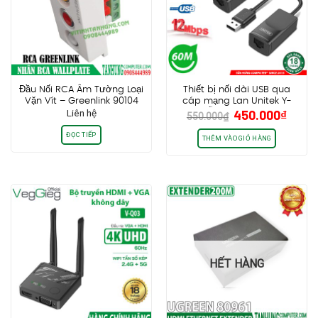
Đầu Nối RCA Âm Tường Loại
Thiết bị nối dài USB qua
Vặn Vít – Greenlink 90104
cáp mạng Lan Unitek Y-
Giá
Giá
Liên hệ
450.000
₫
2505, Hỗ trợ tối đa 60m, tốc
550.000
₫
gốc
hiện
độ 12Mbps
ĐỌC TIẾP
là:
tại
THÊM VÀO GIỎ HÀNG
550.000₫.
là:
450.0
HẾT HÀNG