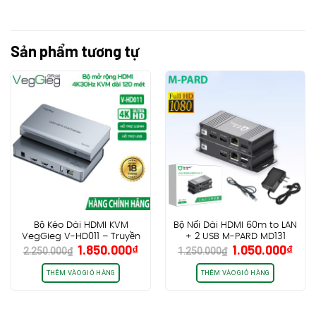
Sản phẩm tương tự
Bộ Kéo Dài HDMI KVM
Bộ Nối Dài HDMI 60m to LAN
VegGieg V-HD011 – Truyền
+ 2 USB M-PARD MD131
Giá
Giá
Giá
Giá
1.850.000
₫
1.050.000
₫
hình ảnh 4K và USB lên đến
2.250.000
₫
1.250.000
₫
gốc
hiện
gốc
hiệ
120 mét
là:
tại
là:
tại
THÊM VÀO GIỎ HÀNG
THÊM VÀO GIỎ HÀNG
2.250.000₫.
là:
1.250.000₫.
là:
1.850.000₫.
1.05