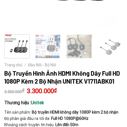
Trang chủ
/
Đầu Nối - Bộ Nối
Bộ Truyền Hình Ảnh HDMI Không Dây Full HD
1080P Kèm 2 Bộ Nhận UNITEK V1711ABK01
₫
Giá
3.300.000
₫
Giá
3.500.000
gốc
hiện
là:
tại
3.500.000₫.
là:
Thương hiệu :
Unitek
3.300.000₫.
Tên sản phẩm:
Bộ truyền HDMI không dây 1080P kèm 2 bộ nhận
Độ phân giải đầu ra tối đa:
Full HD 1080P@60Hz
Khoảng cách truyền tín hiệu:
Lên đến 50m