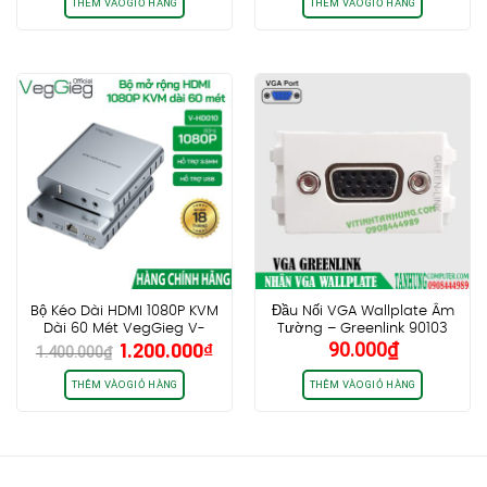
là:
tại
là:
tại
THÊM VÀO GIỎ HÀNG
THÊM VÀO GIỎ HÀNG
150.000₫.
là:
2.200.000₫.
là:
110.000₫.
1.90
Bộ Kéo Dài HDMI 1080P KVM
Đầu Nối VGA Wallplate Âm
Dài 60 Mét VegGieg V-
Tường – Greenlink 90103
Giá
Giá
1.200.000
₫
90.000
₫
HD010
1.400.000
₫
gốc
hiện
là:
tại
THÊM VÀO GIỎ HÀNG
THÊM VÀO GIỎ HÀNG
1.400.000₫.
là:
1.200.000₫.