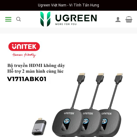
Skip
Ugreen Việt Nam - Vi Tính Tấn Hưng
to
content