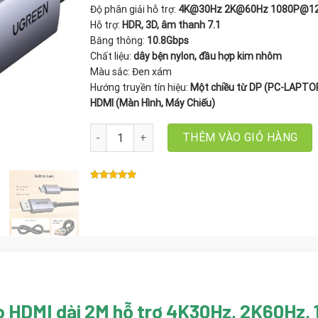
Độ phân giải hỗ trợ:
4K@30Hz 2K@60Hz 1080P@1
Hỗ trợ:
HDR, 3D, âm thanh 7.1
Băng thông:
10.8Gbps
Chất liệu:
dây bện nylon, đầu hợp kim nhôm
Màu sắc: Đen xám
Hướng truyền tín hiệu:
Một chiều từ DP (PC-LAPTO
HDMI (Màn Hình, Máy Chiếu)
Cáp chuyển đổi Displayport to HDMI dài 2M Ugr
THÊM VÀO GIỎ HÀNG
to HDMI dài 2M hỗ trợ 4K30Hz, 2K60Hz