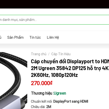
ủ
Sản Phẩm
Tin tức
Liên Hệ
Trang chủ
/
Cáp Tín Hiệu
Cáp chuyển đổi Displayport to HDM
2M Ugreen 35842 DP125 hỗ trợ 4K
2K60Hz, 1080p120Hz
270.000
₫
Thương hiệu :
Ugreen
Chuẩn kết nối:
DisplayPort sang HDMI
Chiều dài:
2M