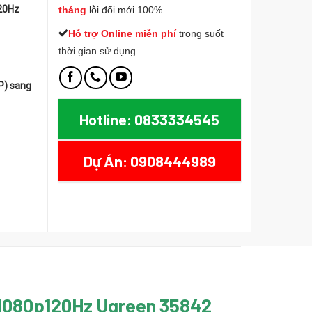
20Hz
tháng
lỗi đổi mới 100%
Hỗ trợ Online miễn phí
t
rong suốt
thời gian sử dụng
P) sang
Hotline: 0833334545
een 35842 DP125 hỗ trợ 4K30Hz, 2K60Hz, 1080p120Hz số lượng
Dự Án: 0908444989
, 1080p120Hz Ugreen 35842