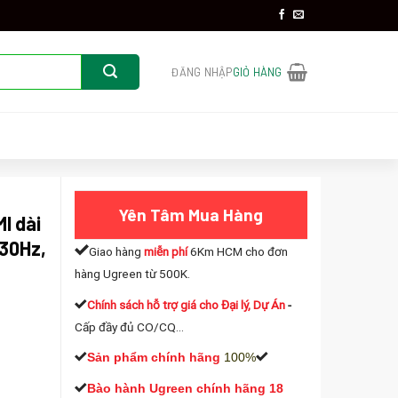
ĐĂNG NHẬP
GIỎ HÀNG
Yên Tâm Mua Hàng
I dài
30Hz,
Giao hàng
miễn phí
6Km HCM cho đơn
hàng Ugreen từ 500K.
Chính sách hỗ trợ giá cho Đại lý, Dự Án
-
Cấp đầy đủ CO/CQ...
Sản phẩm chính hãng
100%
Bào hành Ugreen chính hãng 18