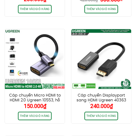
gốc
hiện
DB25M
WIN11 64bit
là:
tại
THÊM VÀO GIỎ HÀNG
THÊM VÀO GIỎ HÀNG
420.000₫.
là:
380.0
Cáp chuyển Micro HDMI to
Cáp chuyển Displayport
HDMI 2.0 Ugreen 10553, hỗ
sang HDMI Ugreen 40363
150.000
₫
240.000
₫
trợ 4K 3D 1080P
Hỗ trợ 4K@30Hz
THÊM VÀO GIỎ HÀNG
THÊM VÀO GIỎ HÀNG