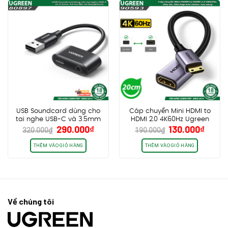
USB Soundcard dùng cho
Cáp chuyển Mini HDMI to
tai nghe USB-C và 3.5mm
HDMI 2.0 4K60Hz Ugreen
Giá
Giá
Giá
Giá
290.000
₫
130.000
₫
Ugreen 80897
90593, Dây dù, đầu hợp kim
320.000
₫
190.000
₫
gốc
hiện
gốc
hiện
nhôm
là:
tại
là:
tại
THÊM VÀO GIỎ HÀNG
THÊM VÀO GIỎ HÀNG
320.000₫.
là:
190.000₫.
là:
290.000₫.
130.0
Về chúng tôi