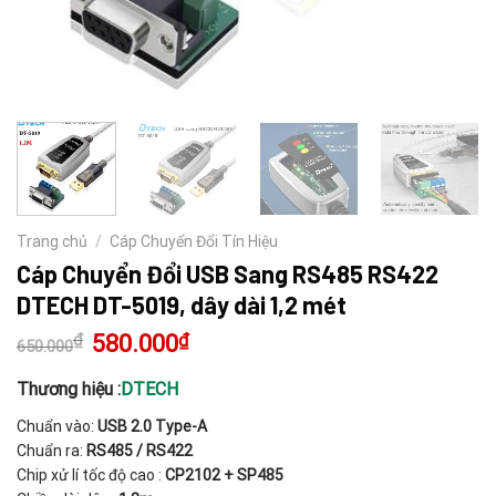
Trang chủ
/
Cáp Chuyển Đổi Tín Hiệu
Cáp Chuyển Đổi USB Sang RS485 RS422
DTECH DT-5019, dây dài 1,2 mét
₫
Giá
580.000
₫
Giá
650.000
gốc
hiện
là:
tại
650.000₫.
là:
Thương hiệu :
DTECH
580.000₫.
Chuẩn vào:
USB 2.0 Type-A
Chuẩn ra:
RS485 / RS422
Chip xử lí tốc độ cao :
CP2102 + SP485