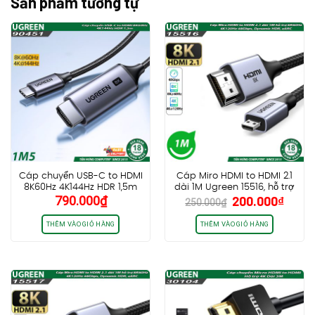
Sản phẩm tương tự
Cáp chuyển USB-C to HDMI
Cáp Miro HDMI to HDMI 2.1
8K60Hz 4K144Hz HDR 1,5m
dài 1M Ugreen 15516, hỗ trợ
Giá
Giá
790.000
₫
200.000
₫
Ugreen 90451 CM565
8K60Hz 4K120Hz 48Gbps,
250.000
₫
gốc
hiện
Dynamic HDR, eARC
là:
tại
THÊM VÀO GIỎ HÀNG
THÊM VÀO GIỎ HÀNG
250.000₫.
là:
200.0