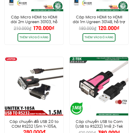
Cáp Micro HDMI to HDMI
Cáp Micro HDMI to HDMI
dài 2m Ugreen 30103, hỗ
dài 1m Ugreen 30148, hỗ trợ
Giá
Giá
Giá
Giá
170.000
₫
120.000
₫
trợ 4K60Hz HDR
4K30Hz HDR
210.000
₫
180.000
₫
gốc
hiện
gốc
hiện
là:
tại
là:
tại
THÊM VÀO GIỎ HÀNG
THÊM VÀO GIỎ HÀNG
210.000₫.
là:
180.000₫.
là:
170.000₫.
120.0
Cáp chuyển đổi USB 2.0 to
Cáp chuyển USB to Com
COM RS232 1,5m Y-105A,
(USB to RS232) 1m8 Z-Tek
Giá
Giá
280.000
₫
380.000
₫
kèm đầu chuyển DB9F sang
ZE533A, Update hỗ trợ
420.000
₫