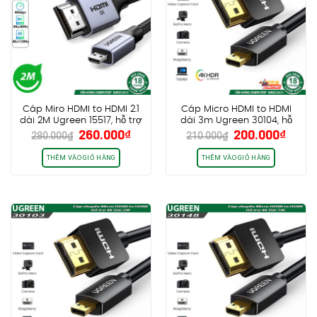
Cáp Miro HDMI to HDMI 2.1
Cáp Micro HDMI to HDMI
dài 2M Ugreen 15517, hỗ trợ
dài 3m Ugreen 30104, hỗ
Giá
Giá
Giá
Giá
260.000
₫
200.000
₫
8K60Hz 4K120Hz 48Gbps,
trợ 4K30Hz HDR
280.000
₫
210.000
₫
gốc
hiện
gốc
hiện
Dynamic HDR, eARC
là:
tại
là:
tại
THÊM VÀO GIỎ HÀNG
THÊM VÀO GIỎ HÀNG
280.000₫.
là:
210.000₫.
là:
260.000₫.
200.0