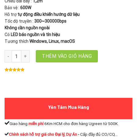
Chiều dài dây :
1,2m
Bảo vệ :
600W
Hỗ trợ
tự động điều khiển hướng dữ liệu
Tốc độ truyền :
300~300000bps
Không cần nguồn ngoài
Có
LED báo nguồn và tín hiệu
Tương thích
Windows, Linux, macOS
Cáp Chuyển Đổi USB Sang RS485 RS422 DTECH DT-5019, dây dài 1
THÊM VÀO GIỎ HÀNG
Yên Tâm Mua Hàng
Giao hàng
miễn phí
6Km HCM cho đơn hàng Ugreen từ 500K.
Chính sách hỗ trợ giá cho Đại lý, Dự Án
-
Cấp đầy đủ CO/CQ...