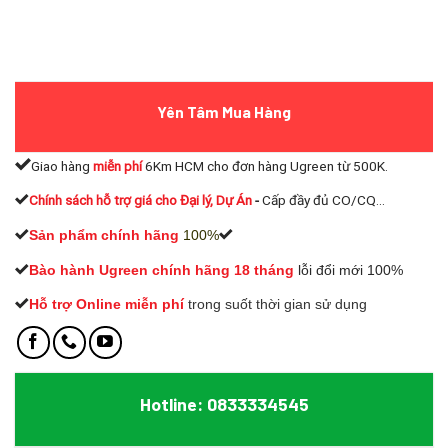
Yên Tâm Mua Hàng
Giao hàng
miễn phí
6Km HCM cho đơn hàng Ugreen từ 500K.
Chính sách hỗ trợ giá cho Đại lý, Dự Án
-
Cấp đầy đủ CO/CQ...
Sản phẩm chính hãng
100%
Bào hành Ugreen chính hãng 18 tháng
lỗi đổi mới 100%
Hỗ trợ Online miễn phí
t
rong suốt thời gian sử dụng
Hotline: 0833334545