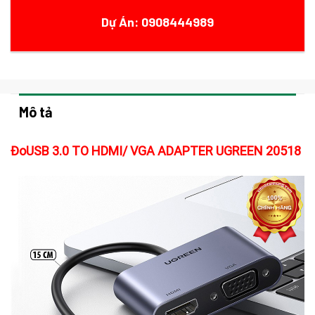
Dự Án: 0908444989
Mô tả
ĐoUSB 3.0 TO HDMI/ VGA ADAPTER UGREEN 20518