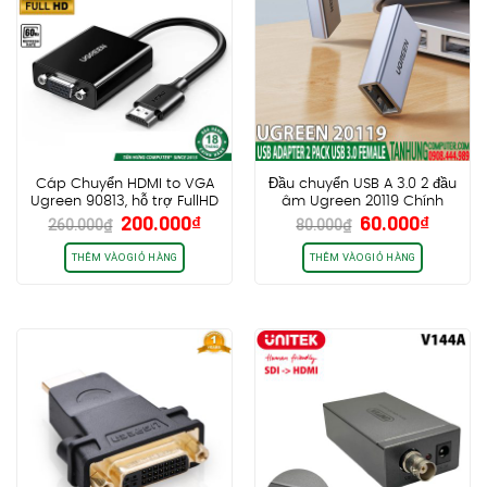
Cáp Chuyển HDMI to VGA
Đầu chuyển USB A 3.0 2 đầu
Ugreen 90813, hỗ trợ FullHD
âm Ugreen 20119 Chính
Giá
Giá
Giá
Giá
200.000
₫
60.000
₫
1080P@60Hz, Trợ nguồn
hãng cao cấp
260.000
₫
80.000
₫
gốc
hiện
gốc
hiện
cổng USB-C
là:
tại
là:
tại
THÊM VÀO GIỎ HÀNG
THÊM VÀO GIỎ HÀNG
260.000₫.
là:
80.000₫.
là:
200.000₫.
60.000