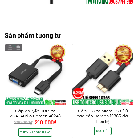
Sản phẩm tương tự
Cáp chuyển HDMI to
Cáp USB to Micro USB 3.0
VGA+Audio Ugreen 40248,
cao cấp Ugreen 10365 dài
Giá
Giá
210.000
₫
Liên hệ
hỗ trợ Full HD, vỏ nhựa
0.25m
300.000
₫
gốc
hiện
ĐỌC TIẾP
là:
tại
THÊM VÀO GIỎ HÀNG