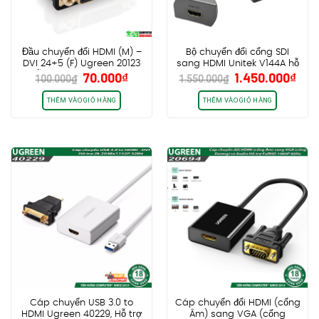
Đầu chuyển đổi HDMI (M) –
Bộ chuyển đổi cổng SDI
DVI 24+5 (F) Ugreen 20123
sang HDMI Unitek V144A hỗ
Giá
Giá
Giá
Giá
70.000
₫
1.450.000
₫
hỗ trợ 2 chiều cao cấp
trợ các chuẩn SD-SDI, HD-
100.000
₫
1.550.000
₫
gốc
hiện
gốc
hiệ
SDI, 3G-SDI
là:
tại
là:
tại
THÊM VÀO GIỎ HÀNG
THÊM VÀO GIỎ HÀNG
100.000₫.
là:
1.550.000₫.
là:
70.000₫.
1.4
Cáp chuyển USB 3.0 to
Cáp chuyển đổi HDMI (cổng
HDMI Ugreen 40229, Hỗ trợ
Âm) sang VGA (cổng