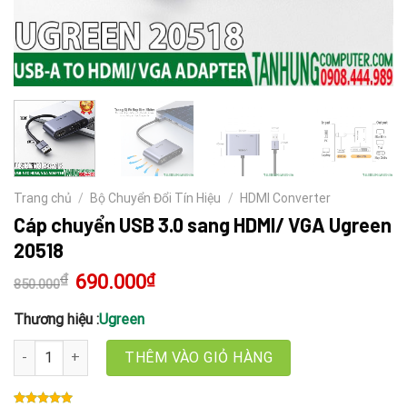
Trang chủ
/
Bộ Chuyển Đổi Tín Hiệu
/
HDMI Converter
Cáp chuyển USB 3.0 sang HDMI/ VGA Ugreen
20518
₫
Giá
690.000
₫
Giá
850.000
gốc
hiện
là:
tại
850.000₫.
là:
Thương hiệu :
Ugreen
690.000₫.
Cáp chuyển USB 3.0 sang HDMI/ VGA Ugreen 20518 số lượng
THÊM VÀO GIỎ HÀNG