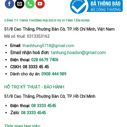
CÔNG TY TNHH THƯƠNG MẠI DỊCH VỤ VI TÍNH TẤN HƯNG
51/8 Cao Thắng, Phường Bàn Cờ, TP. Hồ Chí Minh, Việt Nam
Mã số thuế: 0313353162
thanhhung0718@gmail.com
Email:
Email nhận hoá đơn:
tanhung.hoadon@gmail.com
Điện thoại:
028 6679 7406
CSKH: 08 3333 45 45
Dành cho dự án:
0908 444 989
HỖ TRỢ KỸ THUẬT - BẢO HÀNH
51/8 Cao Thắng, Phường Bàn Cờ, TP. Hồ Chí Minh
Điện thoại:
08 3333 4545
Zalo
:
08 3333 4545
Thời gian làm việc