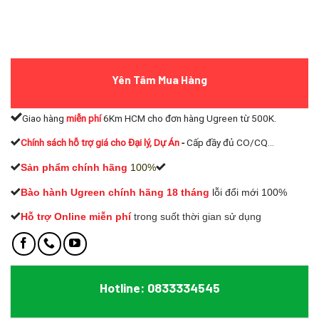
Yên Tâm Mua Hàng
Giao hàng
miễn phí
6Km HCM cho đơn hàng Ugreen từ 500K.
Chính sách hỗ trợ giá cho Đại lý, Dự Án
-
Cấp đầy đủ CO/CQ...
Sản phẩm chính hãng
100%
Bào hành Ugreen chính hãng 18 tháng
lỗi đổi mới 100%
Hỗ trợ Online miễn phí
t
rong suốt thời gian sử dụng
Hotline: 0833334545