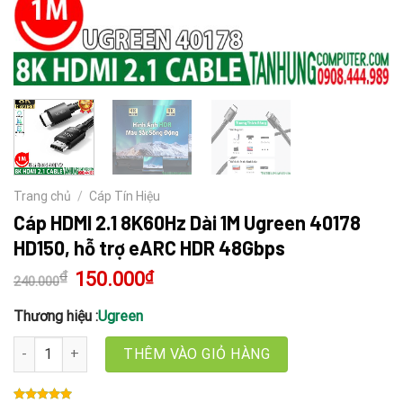
Trang chủ
/
Cáp Tín Hiệu
Cáp HDMI 2.1 8K60Hz Dài 1M Ugreen 40178
HD150, hỗ trợ eARC HDR 48Gbps
₫
Giá
150.000
₫
Giá
240.000
gốc
hiện
là:
tại
240.000₫.
là:
Thương hiệu :
Ugreen
150.000₫.
Cáp HDMI 2.1 8K60Hz Dài 1M Ugreen 40178 HD150, hỗ trợ eARC H
THÊM VÀO GIỎ HÀNG