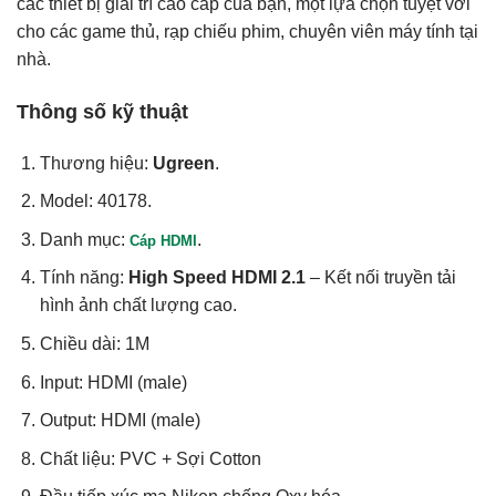
các thiết bị giải trí cao cấp của bạn, một lựa chọn tuyệt vời
cho các game thủ, rạp chiếu phim, chuyên viên máy tính tại
nhà.
Thông số kỹ thuật
Thương hiệu:
Ugreen
.
Model: 40178.
Danh mục:
.
Cáp HDMI
Tính năng:
High Speed HDMI 2.1
– Kết nối truyền tải
hình ảnh chất lượng cao.
Chiều dài: 1M
Input: HDMI (male)
Output: HDMI (male)
Chất liệu: PVC + Sợi Cotton