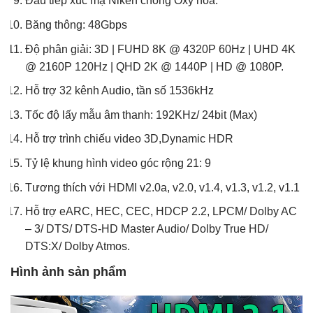
Đầu tiếp xúc mạ Niken chống Oxy hóa.
Băng thông: 48Gbps
Độ phân giải: 3D | FUHD 8K @ 4320P 60Hz | UHD 4K
@ 2160P 120Hz | QHD 2K @ 1440P | HD @ 1080P.
Hỗ trợ 32 kênh Audio, tần số 1536kHz
Tốc độ lấy mẫu âm thanh: 192KHz/ 24bit (Max)
Hỗ trợ trình chiếu video 3D,Dynamic HDR
Tỷ lệ khung hình video góc rộng 21: 9
Tương thích với HDMI v2.0a, v2.0, v1.4, v1.3, v1.2, v1.1
Hỗ trợ eARC, HEC, CEC, HDCP 2.2, LPCM/ Dolby AC
– 3/ DTS/ DTS-HD Master Audio/ Dolby True HD/
DTS:X/ Dolby Atmos.
​Hình ảnh sản phẩm