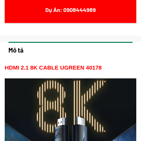
Dự Án: 0908444989
Mô tả
HDMI 2.1 8K CABLE UGREEN 40178