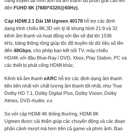
năng truyền tải hình ảnh và âm thanh độ phân giải cao lên
đến
FUHD 8K (7680*4320@60Hz).
Cáp HDMI 2.1 Dài 1M Ugreen 40178
hỗ trợ các định
dạng trình chiếu 8K,3D với tỷ lệ khung hình 21:9 và 32
kênh âm thanh và hoạt động với tần số đạt tới 1536
kHz, băng thông rộng giúp tốc độ truyền tải dữ liệu số lên
đến
48Gbps
, cho phép bạn kết nối TV, máy chiếu
HD/4K với đầu Blue-Ray / DVD, Xbox, Play Station, PC và
các thiết bị phát cổng HDMI khác.
Kênh trả âm thanh
eARC
hỗ trợ các định dạng âm thanh
tiên tiến nhất với chất lượng âm thanh tốt nhất, như True
Dolby HD 7.1, Dolby Digital Plus, Dolby Vision, Dolby
Atmos, DVD-Audio, v.v.
So với cáp HDMI 4K thông thường, HDMI 8K
Ugreen được cải thiện giúp các chuyển động và các đoạn
phân cảnh mượt mà hơn trên cả game và phim ảnh. Bao