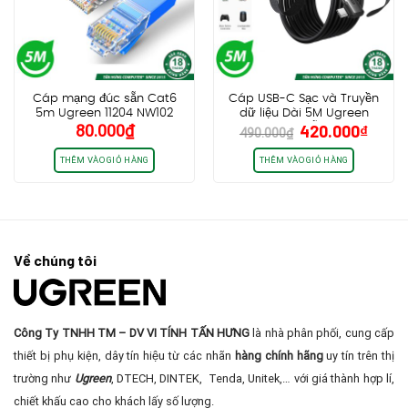
Cáp mạng đúc sẵn Cat6
Cáp USB-C Sạc và Truyền
5m Ugreen 11204 NW102
dữ liệu Dài 5M Ugreen
Giá
Giá
80.000
₫
420.000
₫
90629 US551, Hỗ trợ VR Link
490.000
₫
gốc
hiện
cho Oculus Quest 2/Pico 4
và PC/Steam VR
là:
tại
THÊM VÀO GIỎ HÀNG
THÊM VÀO GIỎ HÀNG
490.000₫.
là:
420.0
Về chúng tôi
Công Ty TNHH TM – DV VI TÍNH TẤN HƯNG
là nhà phân phối, cung cấp
thiết bị phụ kiện, dây tín hiệu từ các nhãn
hàng chính hãng
uy tín trên thị
trường như
Ugreen
, DTECH, DINTEK, Tenda, Unitek,… với giá thành hợp lí,
chiết khấu cao cho khách lấy số lượng.