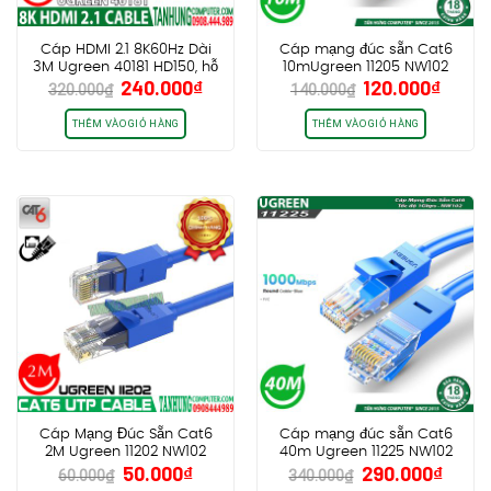
Cáp HDMI 2.1 8K60Hz Dài
Cáp mạng đúc sẵn Cat6
3M Ugreen 40181 HD150, hỗ
10mUgreen 11205 NW102
Giá
Giá
Giá
Giá
240.000
₫
120.000
₫
trợ eARC HDR 48Gbps
320.000
₫
140.000
₫
gốc
hiện
gốc
hiện
là:
tại
là:
tại
THÊM VÀO GIỎ HÀNG
THÊM VÀO GIỎ HÀNG
320.000₫.
là:
140.000₫.
là:
240.000₫.
120.0
Cáp Mạng Đúc Sẵn Cat6
Cáp mạng đúc sẵn Cat6
2M Ugreen 11202 NW102
40m Ugreen 11225 NW102
Giá
Giá
Giá
Giá
50.000
₫
290.000
₫
60.000
₫
340.000
₫