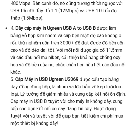
480Mbps. Bên cạnh đó, nó cũng tương thích ngược với
USB tốc độ đầy đủ 1.1 (12Mbps) và USB 1.0 tốc độ
thấp (1.5Mbps).
4.
Dây cáp máy in Ugreen USB A to USB B
được làm
bằng vỏ hợp kim nhôm và cáp bện mật độ cao không bị
rối, thử nghiệm uốn trên 3000+ để đạt được độ bền uốn
cao và độ dẻo dai tốt. Với mối nối được gia cố 11,5mm
và các đầu nối mạ niken, cải thiện khả năng chống oxy
hóa và độ bền của nó, chắc chắn hơn hầu hết các đầu nối
khác.
5.
Cáp Máy in USB Ugreen US369
được cấu tạo bằng
dây đồng đóng hộp, lá nhôm và lớp bảo vệ kép lưới kim
loại. Lý tưởng để giảm nhiễu và cung cấp kết nối ổn định.
Cáp máy in USB B tuyệt vời cho máy in không dây, cung
cấp cho bạn kết nối có dây đáng tin cậy. Hoạt động
tuyệt vời và tuyệt vời để giúp bạn tiết kiệm chi phí mua
một thiết bị không dây!