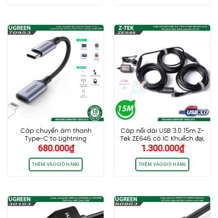
150.000₫.
là:
180.000₫.
là:
130.000₫.
120.0
Cáp chuyển âm thanh
Cáp nối dài USB 3.0 15m Z-
Type-C to Lightning
Tek ZE646 có IC Khuếch đại,
680.000
₫
1.300.000
₫
Ugreen 70953 US342, hỗ trợ
kèm nguồn 5V1A hàng
Full chức năng, chip MFi,
chính hãng
dây bọc dù
THÊM VÀO GIỎ HÀNG
THÊM VÀO GIỎ HÀNG