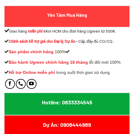
Yên Tâm Mua Hàng
Giao hàng
miễn phí
6Km HCM cho đơn hàng Ugreen từ 500K.
Chính sách hỗ trợ giá cho Đại lý, Dự Án
-
Cấp đầy đủ CO/CQ...
Sản phẩm chính hãng
100%
Bào hành Ugreen chính hãng 18 tháng
lỗi đổi mới 100%
Hỗ trợ Online miễn phí
t
rong suốt thời gian sử dụng
Hotline: 0833334545
Dự Án: 0908444989