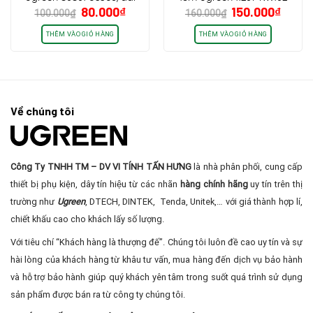
Giá
Giá
Giá
Giá
80.000
₫
150.000
₫
1m, dây dù bọc nhôm cao
100.000
₫
160.000
₫
gốc
hiện
gốc
hiện
cấp
là:
tại
là:
tại
THÊM VÀO GIỎ HÀNG
THÊM VÀO GIỎ HÀNG
100.000₫.
là:
160.000₫.
là:
80.000₫.
150.0
Về chúng tôi
Công Ty TNHH TM – DV VI TÍNH TẤN HƯNG
là nhà phân phối, cung cấp
thiết bị phụ kiện, dây tín hiệu từ các nhãn
hàng chính hãng
uy tín trên thị
trường như
Ugreen
, DTECH, DINTEK, Tenda, Unitek,… với giá thành hợp lí,
chiết khấu cao cho khách lấy số lượng.
Với tiêu chí “Khách hàng là thượng đế”. Chúng tôi luôn đề cao uy tín và sự
hài lòng của khách hàng từ khâu tư vấn, mua hàng đến dịch vụ bảo hành
và hỗ trợ bảo hành giúp quý khách yên tâm trong suốt quá trình sử dụng
sản phẩm được bán ra từ công ty chúng tôi.