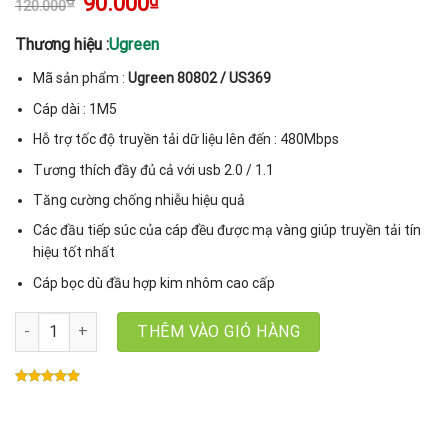
₫
90.000
₫
120.000
gốc
hiện
là:
tại
120.000₫.
là:
Thương hiệu :
Ugreen
90.000₫.
Mã sản phẩm :
Ugreen 80802 / US369
Cáp dài : 1M5
Hỗ trợ tốc độ truyền tải dữ liệu lên đến : 480Mbps
Tương thích đầy đủ cả với usb 2.0 / 1.1
Tăng cường chống nhiễu hiệu quả
Các đầu tiếp súc của cáp đều được mạ vàng giúp truyền tải tín
hiệu tốt nhất
Cáp bọc dù đầu hợp kim nhôm cao cấp
Cáp máy in USB A to USB B Ugreen 80802 US369, dài 1m5, dây dù
THÊM VÀO GIỎ HÀNG