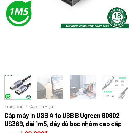
Trang chủ
/
Cáp Tín Hiệu
Cáp máy in USB A to USB B Ugreen 80802
US369, dài 1m5, dây dù bọc nhôm cao cấp
Giá
Giá