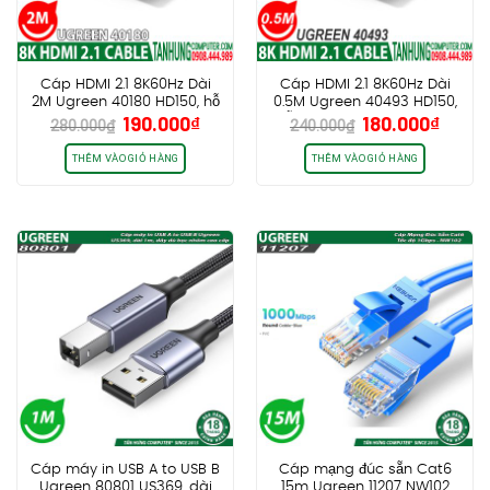
Cáp HDMI 2.1 8K60Hz Dài
Cáp HDMI 2.1 8K60Hz Dài
2M Ugreen 40180 HD150, hỗ
0.5M Ugreen 40493 HD150,
Giá
Giá
Giá
Giá
190.000
₫
180.000
₫
trợ eARC HDR 48Gbps
hỗ trợ eARC HDR 48Gbps
280.000
₫
240.000
₫
gốc
hiện
gốc
hiện
là:
tại
là:
tại
THÊM VÀO GIỎ HÀNG
THÊM VÀO GIỎ HÀNG
280.000₫.
là:
240.000₫.
là:
190.000₫.
180.0
Cáp máy in USB A to USB B
Cáp mạng đúc sẵn Cat6
Ugreen 80801 US369, dài
15m Ugreen 11207 NW102