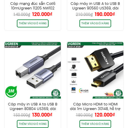
Cáp mạng đúc sẵn Cat6
Cáp máy in USB A to USB B
10mUgreen 11205 NW102
Ugreen 90560 US369, dài
Giá
Giá
Giá
Giá
120.000
₫
190.000
₫
5m, dây dù bọc nhôm cao
140.000
₫
210.000
₫
gốc
hiện
gốc
hiện
cấp
là:
tại
là:
tại
THÊM VÀO GIỎ HÀNG
THÊM VÀO GIỎ HÀNG
140.000₫.
là:
210.000₫.
là:
120.000₫.
190.0
Cáp máy in USB A to USB B
Cáp Micro HDMI to HDMI
Ugreen 80804 US369, dài
dài 1m Ugreen 30148, hỗ trợ
Giá
Giá
Giá
Giá
130.000
₫
120.000
₫
3m, dây dù bọc nhôm cao
4K30Hz HDR
150.000
₫
180.000
₫
gốc
hiện
gốc
hiện
cấp
là:
tại
là:
tại
THÊM VÀO GIỎ HÀNG
THÊM VÀO GIỎ HÀNG