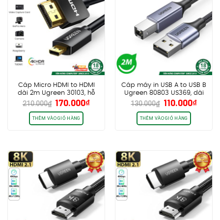
Cáp Micro HDMI to HDMI
Cáp máy in USB A to USB B
dài 2m Ugreen 30103, hỗ
Ugreen 80803 US369, dài
Giá
Giá
Giá
Giá
170.000
₫
110.000
₫
trợ 4K60Hz HDR
2m, dây dù bọc nhôm cao
210.000
₫
130.000
₫
gốc
hiện
gốc
hiện
cấp
là:
tại
là:
tại
THÊM VÀO GIỎ HÀNG
THÊM VÀO GIỎ HÀNG
210.000₫.
là:
130.000₫.
là:
170.000₫.
110.0