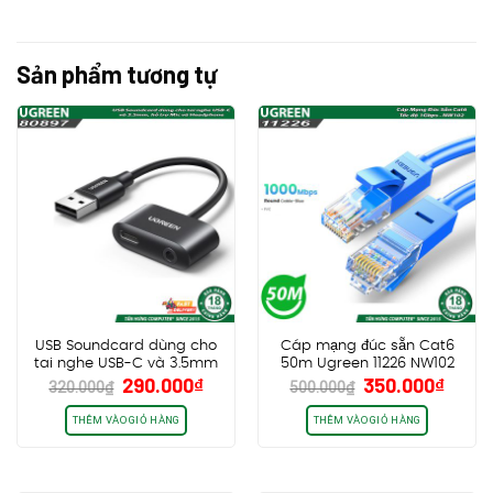
Sản phẩm tương tự
USB Soundcard dùng cho
Cáp mạng đúc sẵn Cat6
tai nghe USB-C và 3.5mm
50m Ugreen 11226 NW102
Giá
Giá
Giá
Giá
290.000
₫
350.000
₫
Ugreen 80897
320.000
₫
500.000
₫
gốc
hiện
gốc
hiện
là:
tại
là:
tại
THÊM VÀO GIỎ HÀNG
THÊM VÀO GIỎ HÀNG
320.000₫.
là:
500.000₫.
là:
290.000₫.
350.0