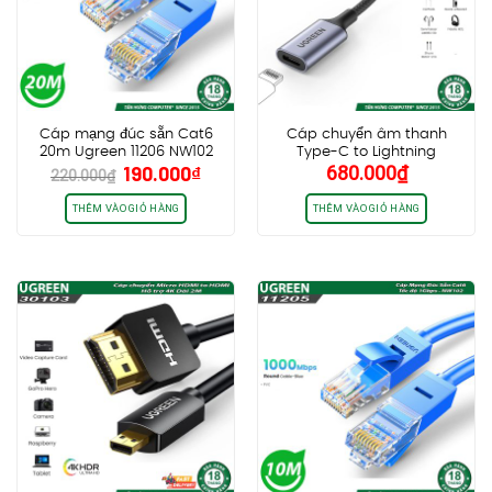
Cáp mạng đúc sẵn Cat6
Cáp chuyển âm thanh
20m Ugreen 11206 NW102
Type-C to Lightning
Giá
Giá
190.000
₫
680.000
₫
Ugreen 70953 US342, hỗ trợ
220.000
₫
gốc
hiện
Full chức năng, chip MFi,
dây bọc dù
là:
tại
THÊM VÀO GIỎ HÀNG
THÊM VÀO GIỎ HÀNG
220.000₫.
là:
190.000₫.