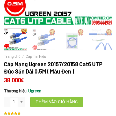
Trang chủ
/
Cáp Tín Hiệu
Cáp Mạng Ugreen 20157/20158 Cat6 UTP
Đúc Sẵn Dài 0,5M ( Màu Đen )
38.000
₫
Thương hiệu :
Ugreen
Cáp Mạng Ugreen 20157/20158 Cat6 UTP Đúc Sẵn Dài 0,5M ( Màu 
THÊM VÀO GIỎ HÀNG