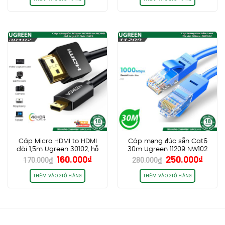
320.000₫.
là:
240.000₫.
là:
240.000₫.
150.0
Cáp Micro HDMI to HDMI
Cáp mạng đúc sẵn Cat6
dài 1,5m Ugreen 30102, hỗ
30m Ugreen 11209 NW102
Giá
Giá
Giá
Giá
160.000
₫
250.000
₫
trợ 4K60Hz HDR
170.000
₫
280.000
₫
gốc
hiện
gốc
hiện
là:
tại
là:
tại
THÊM VÀO GIỎ HÀNG
THÊM VÀO GIỎ HÀNG
170.000₫.
là:
280.000₫.
là:
160.000₫.
250.0