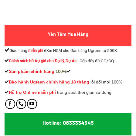
Yên Tâm Mua Hàng
Giao hàng
miễn phí
6Km HCM cho đơn hàng Ugreen từ 500K.
Chính sách hỗ trợ giá cho Đại lý, Dự Án
-
Cấp đầy đủ CO/CQ...
Sản phẩm chính hãng
100%
Bào hành Ugreen chính hãng 18 tháng
lỗi đổi mới 100%
Hỗ trợ Online miễn phí
t
rong suốt thời gian sử dụng
Hotline: 0833334545