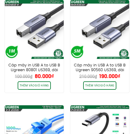
Cáp máy in USB A to USB B
Cáp máy in USB A to USB B
Ugreen 80801 US369, dài
Ugreen 90560 US369, dài
Giá
Giá
Giá
Giá
80.000
₫
190.000
₫
1m, dây dù bọc nhôm cao
5m, dây dù bọc nhôm cao
100.000
₫
210.000
₫
gốc
hiện
gốc
hiện
cấp
cấp
là:
tại
là:
tại
THÊM VÀO GIỎ HÀNG
THÊM VÀO GIỎ HÀNG
100.000₫.
là:
210.000₫.
là:
80.000₫.
190.0