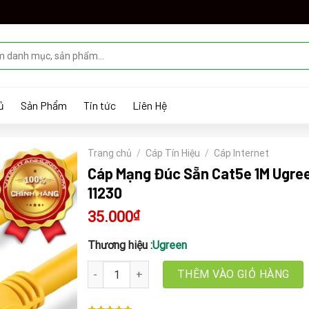
ủ
Sản Phẩm
Tin tức
Liên Hệ
Trang chủ
/
Cáp Tín Hiệu
/
Cáp Internet
Cáp Mạng Đúc Sẵn Cat5e 1M Ugre
11230
35.000
₫
Thương hiệu :
Ugreen
Cáp Mạng Đúc Sẵn Cat5e 1M Ugreen 11230 số lư
THÊM VÀO GIỎ HÀNG