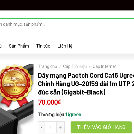
ủ
Sản Phẩm
Tin tức
Liên Hệ
Trang chủ
/
Cáp Tín Hiệu
/
Cáp Internet
Dây mạng Pactch Cord Cat6 Ugre
Chính Hãng UG-20159 dài 1m UTP 
đúc sẵn (Gigabit-Black)
70.000
₫
Thương hiệu :
Ugreen
Dây mạng Pactch Cord Cat6 Ugreen Chính Hãng U
THÊM VÀO GIỎ HÀNG