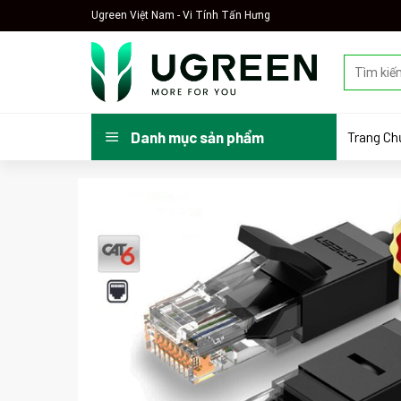
Skip
Ugreen Việt Nam - Vi Tính Tấn Hưng
to
content
Tìm
kiếm:
Trang Ch
Danh mục sản phẩm