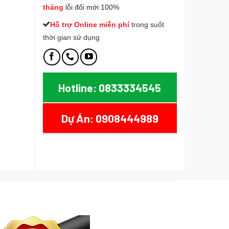
tháng
lỗi đổi mới 100%
Hỗ trợ Online miễn phí
t
rong suốt
thời gian sử dụng
Hotline: 0833334545
Dự Án: 0908444989