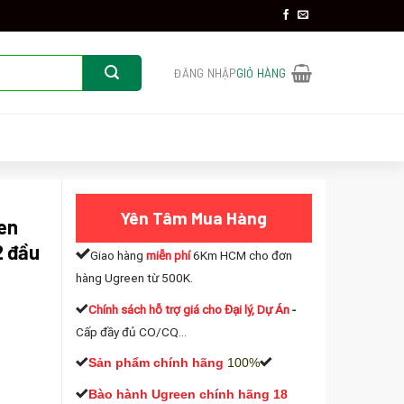
ĐĂNG NHẬP
GIỎ HÀNG
Yên Tâm Mua Hàng
en
2 đầu
Giao hàng
miễn phí
6Km HCM cho đơn
hàng Ugreen từ 500K.
Chính sách hỗ trợ giá cho Đại lý, Dự Án
-
Cấp đầy đủ CO/CQ...
Sản phẩm chính hãng
100%
G-20159 dài 1m UTP 2 đầu đúc sẵn (Gigabit-Black) số lượng
Bào hành Ugreen chính hãng 18