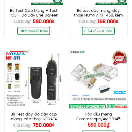
Bộ Test Cáp Mạng + Test
Bộ test dây mạng, dây
POE + Dò Dây Line Ugreen
thoại NOYAFA NF-468, kèm
Giá
Giá
Giá
Giá
590.000
₫
198.000
₫
10951 NW167
pin 9V, hàng chính hãng
750.000
₫
250.000
₫
gốc
hiện
gốc
hiện
là:
tại
là:
tại
THÊM VÀO GIỎ HÀNG
THÊM VÀO GIỎ HÀNG
750.000₫.
là:
250.000₫.
là:
590.000₫.
198.0
Bộ Test dây, dò dây cáp
Hộp đầu mạng
mạng, cáp thoại NOYAFA
Commscope/AMP RJ45
Giá
Giá
750.000
₫
590.000
₫
NF‑811
Cat5e UTP (100c) – HÀNG
950.000
₫
gốc
hiện
CHÍNH HÃNG