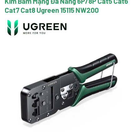
Kìm Bấm Mạng Đa Năng 6P/8P Cat5 Cat6
Cat7 Cat8 Ugreen 15115 NW200