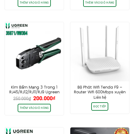
là:
tại
THÊM VÀO GIỎ HÀNG
THÊM VÀO GIỎ HÀNG
950.000₫.
là:
750.000₫.
Kìm Bấm Mạng 3 Trong 1
Bộ Phát Wifi Tenda F9 –
RJ45/RJ12/RJ11/RJ9 Ugreen
Router Wifi 600Mbps xuyên
Giá
Giá
200.000
₫
Liên hệ
35971 NW304
tường 2.4Ghz(4 Anten)
250.000
₫
gốc
hiện
ĐỌC TIẾP
là:
tại
THÊM VÀO GIỎ HÀNG
250.000₫.
là:
200.000₫.