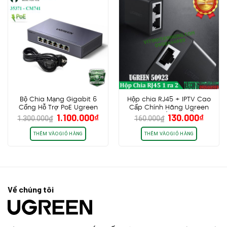
Bộ Chia Mạng Gigabit 6
Hộp chia RJ45 + IPTV Cao
Cổng Hỗ Trợ PoE Ugreen
Cấp Chính Hãng Ugreen
Giá
Giá
Giá
Giá
1.100.000
₫
130.000
₫
35371 CM741
50923 (Bộ 2 cái)
1.300.000
₫
160.000
₫
gốc
hiện
gốc
hiện
là:
tại
là:
tại
THÊM VÀO GIỎ HÀNG
THÊM VÀO GIỎ HÀNG
1.300.000₫.
là:
160.000₫.
là:
1.100.000₫.
130.0
Về chúng tôi