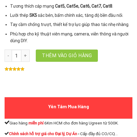
Tương thích cáp mạng
Cat5, Cat5e, Cat6, Cat7, Cat8
.
Lưỡi thép
SK5
sắc bén, bấm chính xác, tăng độ bền đầu nối.
Tay cầm chống trượt, thiết kế trợ lực giúp thao tác nhẹ nhàng.
Phù hợp cho kỹ thuật viên mạng, camera, viễn thông và người
dùng DIY.
Kìm Bấm Mạng Đa Năng 6P/8P Cat5 Cat6 Cat7 Cat8 Ugreen 1511
THÊM VÀO GIỎ HÀNG
Yên Tâm Mua Hàng
Giao hàng
miễn phí
6Km HCM cho đơn hàng Ugreen từ 500K.
Chính sách hỗ trợ giá cho Đại lý, Dự Án
-
Cấp đầy đủ CO/CQ...