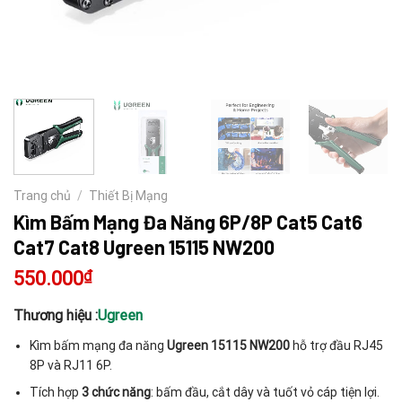
Trang chủ
/
Thiết Bị Mạng
Kìm Bấm Mạng Đa Năng 6P/8P Cat5 Cat6
Cat7 Cat8 Ugreen 15115 NW200
550.000
₫
Thương hiệu :
Ugreen
Kìm bấm mạng đa năng
Ugreen 15115 NW200
hỗ trợ đầu RJ45
8P và RJ11 6P.
Tích hợp
3 chức năng
: bấm đầu, cắt dây và tuốt vỏ cáp tiện lợi.