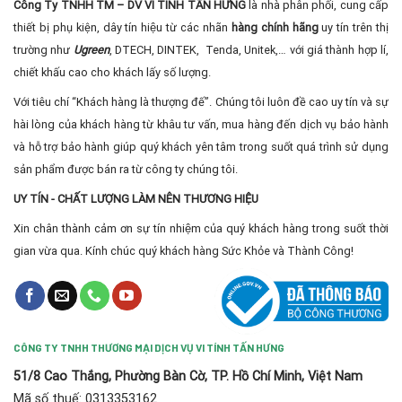
Công Ty TNHH TM – DV VI TÍNH TẤN HƯNG
là nhà phân phối, cung cấp
thiết bị phụ kiện, dây tín hiệu từ các nhãn
hàng chính hãng
uy tín trên thị
trường như
Ugreen
, DTECH, DINTEK, Tenda, Unitek,… với giá thành hợp lí,
chiết khấu cao cho khách lấy số lượng.
Với tiêu chí “Khách hàng là thượng đế”. Chúng tôi luôn đề cao uy tín và sự
hài lòng của khách hàng từ khâu tư vấn, mua hàng đến dịch vụ bảo hành
và hỗ trợ bảo hành giúp quý khách yên tâm trong suốt quá trình sử dụng
sản phẩm được bán ra từ công ty chúng tôi.
UY TÍN - CHẤT LƯỢNG LÀM NÊN THƯƠNG HIỆU
Xin chân thành cảm ơn sự tín nhiệm của quý khách hàng trong suốt thời
gian vừa qua. Kính chúc quý khách hàng Sức Khỏe và Thành Công!
CÔNG TY TNHH THƯƠNG MẠI DỊCH VỤ VI TÍNH TẤN HƯNG
51/8 Cao Thắng, Phường Bàn Cờ, TP. Hồ Chí Minh, Việt Nam
Mã số thuế: 0313353162