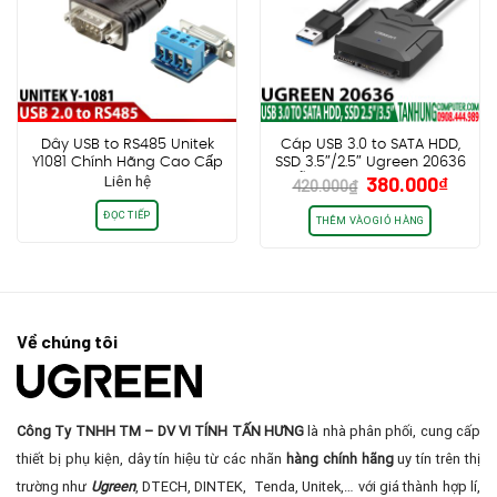
Dây USB to RS485 Unitek
Cáp USB 3.0 to SATA HDD,
Y1081 Chính Hãng Cao Cấp
SSD 3.5″/2.5″ Ugreen 20636
Giá
Giá
Liên hệ
380.000
₫
hỗ trợ 12TB, kèm nguồn
420.000
₫
gốc
hiện
12V/2A Chính hãng cao cấp
ĐỌC TIẾP
là:
tại
THÊM VÀO GIỎ HÀNG
420.000₫.
là:
380.0
Về chúng tôi
Công Ty TNHH TM – DV VI TÍNH TẤN HƯNG
là nhà phân phối, cung cấp
thiết bị phụ kiện, dây tín hiệu từ các nhãn
hàng chính hãng
uy tín trên thị
trường như
Ugreen
, DTECH, DINTEK, Tenda, Unitek,… với giá thành hợp lí,