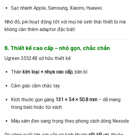
Sạc nhanh Apple, Samsung, Xiaomi, Huawei…
Nhờ đó, pin hoạt động tốt với mọi hệ sinh thái thiết bị mà
không cần thêm adaptor đặc biệt.
6. Thiết kế cao cấp – nhỏ gọn, chắc chắn
Ugreen 35524B sở hữu thiết kế:
Thân
kim loại + nhựa cao cấp
, bền bỉ
Cảm giác cầm chắc tay
Kích thước gọn gàng
131 × 54 × 50.8 mm
– dễ mang
trong balo hoặc túi xách
Màu xám đen sang trọng theo phong cách dòng Nexode
Dù công suất lớn, pin vẫn có kích thước
rất tối ưu
, thuộc