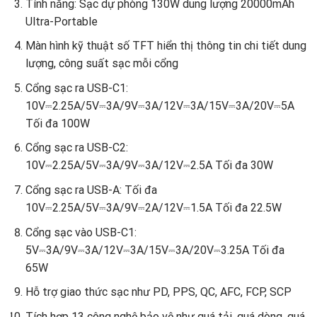
Tính năng: Sạc dự phòng 130W dung lượng 20000mAh
Ultra-Portable
Màn hình kỹ thuật số TFT hiển thị thông tin chi tiết dung
lượng, công suất sạc mỗi cổng
Cổng sạc ra USB-C1:
10V⎓2.25A/5V⎓3A/9V⎓3A/12V⎓3A/15V⎓3A/20V⎓5A
Tối đa 100W
Cổng sạc ra USB-C2:
10V⎓2.25A/5V⎓3A/9V⎓3A/12V⎓2.5A Tối đa 30W
Cổng sạc ra USB-A: Tối đa
10V⎓2.25A/5V⎓3A/9V⎓2A/12V⎓1.5A Tối đa 22.5W
Cổng sạc vào USB-C1:
5V⎓3A/9V⎓3A/12V⎓3A/15V⎓3A/20V⎓3.25A Tối đa
65W
Hỗ trợ giao thức sạc như PD, PPS, QC, AFC, FCP, SCP
Tích hợp 13 công nghệ bảo vệ như quá tải, quá dòng, quá