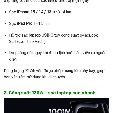
đáp ứng tốt nhu cầu sạc nhiều thiết bị một ngày:
Sạc
iPhone 15 / 14 / 13
từ 3–4 lần
Sạc
iPad Pro
1–1.5 lần
Hỗ trợ sạc
laptop USB-C
tùy công suất (MacBook,
Surface, ThinkPad…)
Dự phòng dài ngày khi đi du lịch hoặc làm việc xa nguồn
điện
Dung lượng 72Wh vẫn
được phép mang lên máy bay
, giúp
bạn yên tâm sử dụng khi di chuyển.
3. Công suất 130W – sạc laptop cực nhanh