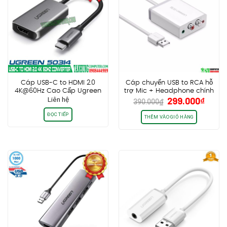
Cáp USB-C to HDMI 2.0
Cáp chuyển USB to RCA hỗ
4K@60Hz Cao Cấp Ugreen
trợ Mic + Headphone chính
Giá
Giá
Liên hệ
299.000
₫
50314
hãng Ugreen 30521
390.000
₫
gốc
hiện
ĐỌC TIẾP
là:
tại
THÊM VÀO GIỎ HÀNG
390.000₫.
là:
299.0