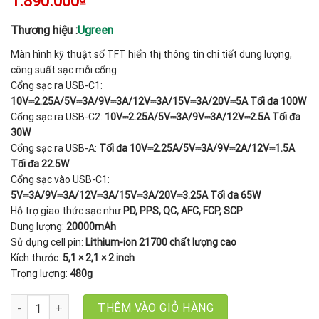
1.890.000
Thương hiệu :
Ugreen
Màn hình kỹ thuật số TFT hiển thị thông tin chi tiết dung lượng,
công suất sạc mỗi cổng
Cổng sạc ra USB-C1:
10V⎓2.25A/5V⎓3A/9V⎓3A/12V⎓3A/15V⎓3A/20V⎓5A Tối đa 100W
Cổng sạc ra USB-C2:
10V⎓2.25A/5V⎓3A/9V⎓3A/12V⎓2.5A Tối đa
30W
Cổng sạc ra USB-A:
Tối đa 10V⎓2.25A/5V⎓3A/9V⎓2A/12V⎓1.5A
Tối đa 22.5W
Cổng sạc vào USB-C1:
5V⎓3A/9V⎓3A/12V⎓3A/15V⎓3A/20V⎓3.25A Tối đa 65W
Hỗ trợ giao thức sạc như
PD, PPS, QC, AFC, FCP, SCP
Dung lượng:
20000mAh
Sử dụng cell pin:
Lithium-ion 21700 chất lượng cao
Kích thước:
5,1 × 2,1 × 2 inch
Trọng lượng:
480g
Pin sạc dự phòng Ugreen 35524B PB721 Nexode 20000mAh 130W 
THÊM VÀO GIỎ HÀNG