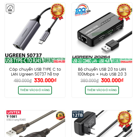
Cáp chuyển USB TYPE C to
Bộ chuyển USB 2.0 to LAN
LAN Ugreen 50737 hỗ trợ
100Mbps + Hub USB 2.0 3
Giá
Giá
Giá
Giá
330.000
₫
300.000
₫
1000Mbps vỏ nhôm Cao
Cổng Ugreen 20264
480.000
₫
380.000
₫
gốc
hiện
gốc
hiện
Cấp Chính Hãng
là:
tại
là:
tại
THÊM VÀO GIỎ HÀNG
THÊM VÀO GIỎ HÀNG
480.000₫.
là:
380.000₫.
là:
330.000₫.
300.0