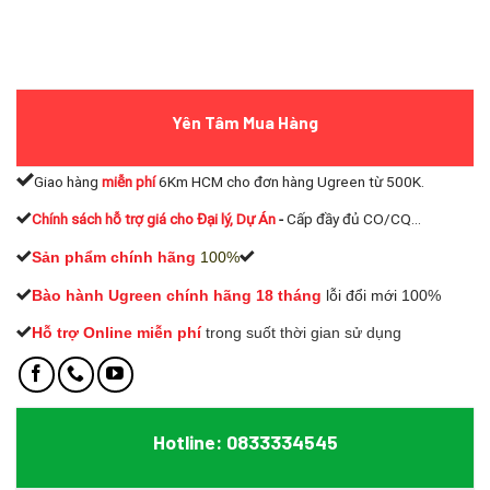
Yên Tâm Mua Hàng
Giao hàng
miễn phí
6Km HCM cho đơn hàng Ugreen từ 500K.
Chính sách hỗ trợ giá cho Đại lý, Dự Án
-
Cấp đầy đủ CO/CQ...
Sản phẩm chính hãng
100%
Bào hành Ugreen chính hãng 18 tháng
lỗi đổi mới 100%
Hỗ trợ Online miễn phí
t
rong suốt thời gian sử dụng
Hotline: 0833334545