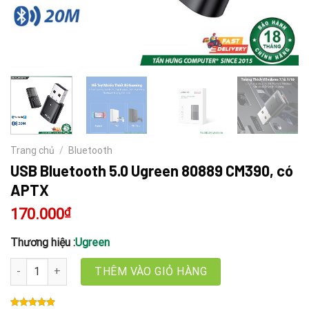
Trang chủ
/
Bluetooth
USB Bluetooth 5.0 Ugreen 80889 CM390, có
APTX
170.000
₫
Thương hiệu :
Ugreen
USB Bluetooth 5.0 Ugreen 80889 CM390, có APTX số lượng
THÊM VÀO GIỎ HÀNG