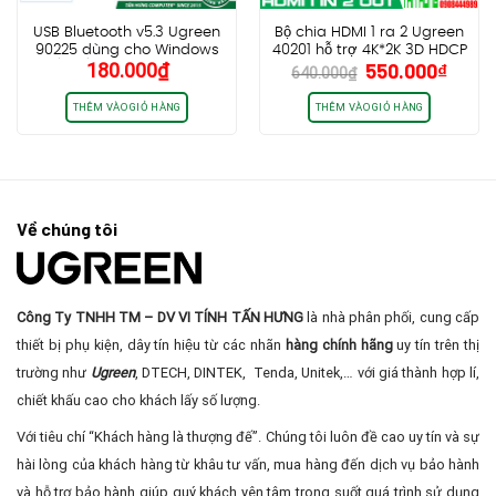
USB Bluetooth v5.3 Ugreen
Bộ chia HDMI 1 ra 2 Ugreen
90225 dùng cho Windows
40201 hỗ trợ 4K*2K 3D HDCP
Giá
Giá
180.000
₫
550.000
₫
8.1 / 10 / 11, kết nối cùng lúc
640.000
₫
gốc
hiện
7 thiết bị
là:
tại
THÊM VÀO GIỎ HÀNG
THÊM VÀO GIỎ HÀNG
640.000₫.
là:
550.0
Về chúng tôi
Công Ty TNHH TM – DV VI TÍNH TẤN HƯNG
là nhà phân phối, cung cấp
thiết bị phụ kiện, dây tín hiệu từ các nhãn
hàng chính hãng
uy tín trên thị
trường như
Ugreen
, DTECH, DINTEK, Tenda, Unitek,… với giá thành hợp lí,
chiết khấu cao cho khách lấy số lượng.
Với tiêu chí “Khách hàng là thượng đế”. Chúng tôi luôn đề cao uy tín và sự
hài lòng của khách hàng từ khâu tư vấn, mua hàng đến dịch vụ bảo hành
và hỗ trợ bảo hành giúp quý khách yên tâm trong suốt quá trình sử dụng