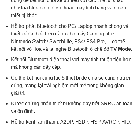
dùng để kết nối, chia sẽ dữ liệu với các thiết bị khác
như loa bluetooth, điện thoại, máy tính bảng và nhiều
thiết bị khác.
Hỗ trợ phát Bluetooth cho PC/ Laptop nhanh chóng và
thiết kế đặt biệt hơn dành cho máy Gaming như
Nintendo Switch/ SwitchLife, PS4/ PS4 Pro,… có thể
kết nối với loa và tai nghe Bluetooth ở chế độ
TV Mode
.
Kết nối Bluetooth điện thoại với máy tính thuận tiện hơn
mà không cần dây cáp.
Có thể kết nối cùng lúc 5 thiết bị để chia sẽ cùng người
dùng, mang lại trải nghiệm mới mẻ trong không gian
giải trí.
Được chứng nhận thiết bị không dây bới SRRC an toàn
và ổn định.
Hỗ trợ kênh âm thanh: A2DP, H2DP, HSP, AVRCP, HID,
…