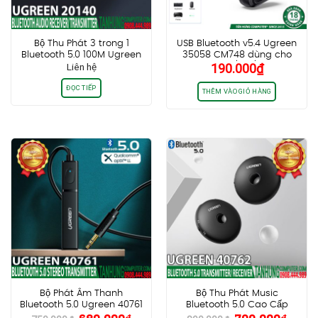
Bộ Thu Phát 3 trong 1
USB Bluetooth v5.4 Ugreen
Bluetooth 5.0 100M Ugreen
35058 CM748 dùng cho
Liên hệ
190.000
₫
20140, Có APTX Chính hãng
Windows 8.1 / 10 / 11, kết nối
cao cấp
cùng lúc 5 thiết bị
ĐỌC TIẾP
THÊM VÀO GIỎ HÀNG
Bộ Phát Âm Thanh
Bộ Thu Phát Music
Bluetooth 5.0 Ugreen 40761
Bluetooth 5.0 Cao Cấp
Giá
Giá
Giá
Giá
– Dùng Cho TIVI, PC,
Ugreen 40762, Có APTX