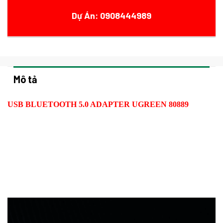
Dự Án: 0908444989
Mô tả
USB BLUETOOTH 5.0 ADAPTER UGREEN 80889