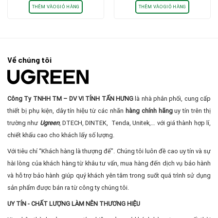
3.5mm
là:
tại
THÊM VÀO GIỎ HÀNG
THÊM VÀO GIỎ HÀNG
750.000₫.
là:
680.0
Về chúng tôi
Công Ty TNHH TM – DV VI TÍNH TẤN HƯNG
là nhà phân phối, cung cấp
thiết bị phụ kiện, dây tín hiệu từ các nhãn
hàng chính hãng
uy tín trên thị
trường như
Ugreen
, DTECH, DINTEK, Tenda, Unitek,… với giá thành hợp lí,
chiết khấu cao cho khách lấy số lượng.
Với tiêu chí “Khách hàng là thượng đế”. Chúng tôi luôn đề cao uy tín và sự
hài lòng của khách hàng từ khâu tư vấn, mua hàng đến dịch vụ bảo hành
và hỗ trợ bảo hành giúp quý khách yên tâm trong suốt quá trình sử dụng
sản phẩm được bán ra từ công ty chúng tôi.
UY TÍN - CHẤT LƯỢNG LÀM NÊN THƯƠNG HIỆU