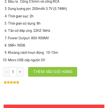
Đầu ra : Cổng 3.5mm và cổng RCA
Dung lượng pin: 200mAh 3.7V (0.74Wh)
Thời gian sạc: 2h
Thời gian sử dụng: 8h
Tần số đáp ứng: 22HZ-5kHz
Power Output: 800-900MV
SNR> 90DB
Khoảng cách hoạt động : 10-15m
Micro USB cấp nguồn 5V
Bluetooth 5.3 Music Receiver Ugreen 30445 CM123 Thiết bị nhận 
THÊM VÀO GIỎ HÀNG