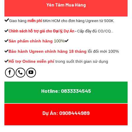
Yên Tâm Mua Hàng
Giao hàng
miễn phí
6Km HCM cho đơn hàng Ugreen từ 500K.
Chính sách hỗ trợ giá cho Đại lý, Dự Án
-
Cấp đầy đủ CO/CQ...
Sản phẩm chính hãng
100%
Bào hành Ugreen chính hãng 18 tháng
lỗi đổi mới 100%
Hỗ trợ Online miễn phí
t
rong suốt thời gian sử dụng
Hotline: 0833334545
Dự Án: 0908444989