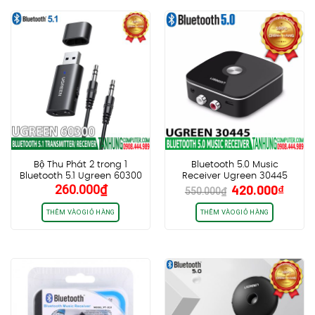
Bộ Thu Phát 2 trong 1
Bluetooth 5.0 Music
Bluetooth 5.1 Ugreen 60300
Receiver Ugreen 30445
Giá
Giá
260.000
₫
420.000
₫
Chính hãng cao cấp
Thiết bị nhận Bluetooth cho
550.000
₫
gốc
hiện
Loa+Ampli (New Vesion
5.0)
là:
tại
THÊM VÀO GIỎ HÀNG
THÊM VÀO GIỎ HÀNG
550.000₫.
là:
420.0