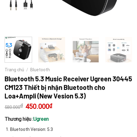
Trang chủ
/
Bluetooth
Bluetooth 5.3 Music Receiver Ugreen 30445
CM123 Thiết bị nhận Bluetooth cho
Loa+Ampli (New Vesion 5.3)
₫
Giá
450.000
₫
Giá
580.000
gốc
hiện
là:
tại
580.000₫.
là:
Thương hiệu :
Ugreen
450.000₫.
Bluetooth Version: 5.3