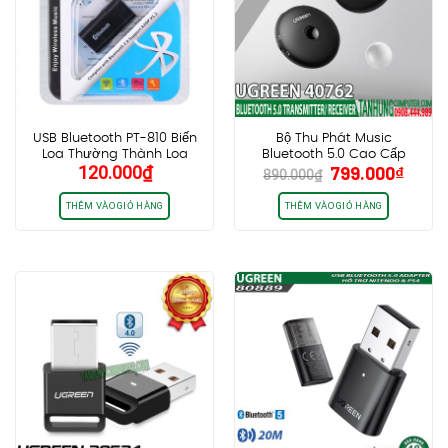
USB Bluetooth PT-810 Biến
Bộ Thu Phát Music
Loa Thường Thành Loa
Bluetooth 5.0 Cao Cấp
Giá
Giá
120.000
₫
799.000
₫
Bluetooth 2.0
Ugreen 40762, Có APTX
890.000
₫
gốc
hiện
là:
tại
THÊM VÀO GIỎ HÀNG
THÊM VÀO GIỎ HÀNG
890.000₫.
là:
799.0