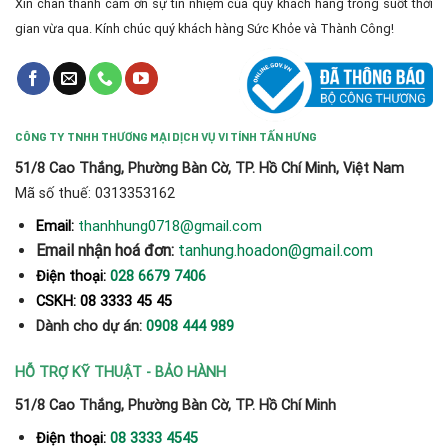
Xin chân thành cảm ơn sự tín nhiệm của quý khách hàng trong suốt thời
gian vừa qua. Kính chúc quý khách hàng Sức Khỏe và Thành Công!
CÔNG TY TNHH THƯƠNG MẠI DỊCH VỤ VI TÍNH TẤN HƯNG
51/8 Cao Thắng, Phường Bàn Cờ, TP. Hồ Chí Minh, Việt Nam
Mã số thuế: 0313353162
thanhhung0718@gmail.com
Email:
Email nhận hoá đơn:
tanhung.hoadon@gmail.com
Điện thoại:
028 6679 7406
CSKH: 08 3333 45 45
Dành cho dự án:
0908 444 989
HỖ TRỢ KỸ THUẬT - BẢO HÀNH
51/8 Cao Thắng, Phường Bàn Cờ, TP. Hồ Chí Minh
Điện thoại:
08 3333 4545