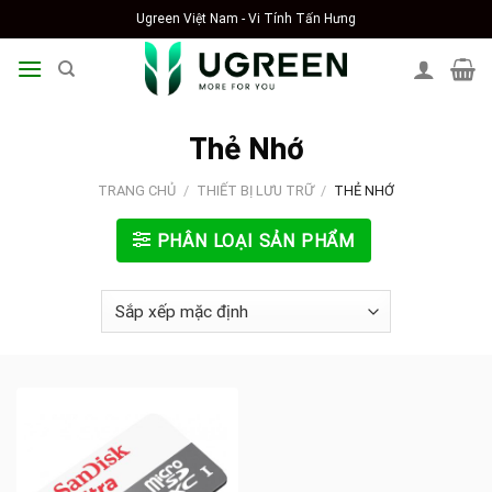
Skip
Ugreen Việt Nam - Vi Tính Tấn Hưng
to
content
Thẻ Nhớ
TRANG CHỦ
/
THIẾT BỊ LƯU TRỮ
/
THẺ NHỚ
PHÂN LOẠI SẢN PHẨM