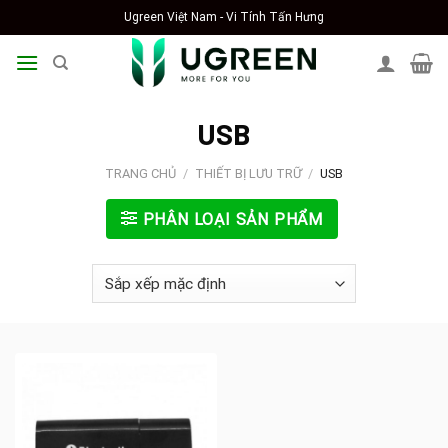
Skip
Ugreen Việt Nam - Vi Tính Tấn Hưng
to
content
USB
TRANG CHỦ
/
THIẾT BỊ LƯU TRỮ
/
USB
PHÂN LOẠI SẢN PHẨM