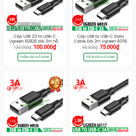
Cáp USB 2.0 to USB-C
Cáp USB to USB-C Data
Ugreen 60826 dài 3m hỗ…
Cable Dài 2m Ugreen 60118
Giá
Giá
Giá
Giá
100.000
₫
75.000
₫
130.000
₫
98.000
₫
gốc
hiện
gốc
hiện
là:
tại
là:
tại
THÊM VÀO GIỎ HÀNG
THÊM VÀO GIỎ HÀNG
130.000₫.
là:
98.000₫.
là:
100.000₫.
75.000