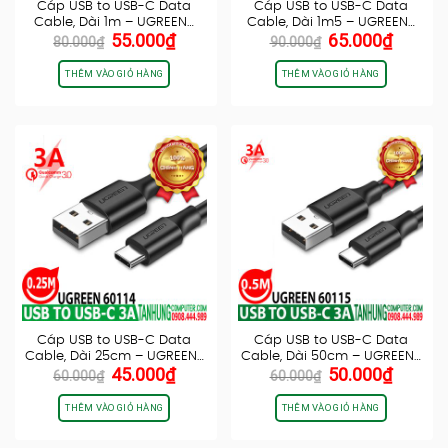
Cáp USB to USB-C Data
Cáp USB to USB-C Data
Cable, Dài 1m – UGREEN…
Cable, Dài 1m5 – UGREEN…
Giá
Giá
Giá
Giá
55.000
₫
65.000
₫
80.000
₫
90.000
₫
gốc
hiện
gốc
hiện
là:
tại
là:
tại
THÊM VÀO GIỎ HÀNG
THÊM VÀO GIỎ HÀNG
80.000₫.
là:
90.000₫.
là:
55.000₫.
65.000
Cáp USB to USB-C Data
Cáp USB to USB-C Data
Cable, Dài 25cm – UGREEN…
Cable, Dài 50cm – UGREEN…
Giá
Giá
Giá
Giá
45.000
₫
50.000
₫
60.000
₫
60.000
₫
gốc
hiện
gốc
hiện
là:
tại
là:
tại
THÊM VÀO GIỎ HÀNG
THÊM VÀO GIỎ HÀNG
60.000₫.
là:
60.000₫.
là:
45.000₫.
50.000