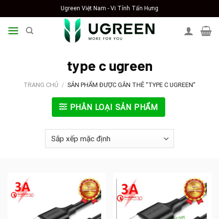
Skip
Ugreen Việt Nam - Vi Tính Tấn Hưng
to
content
type c ugreen
TRANG CHỦ
/
SẢN PHẨM ĐƯỢC GẮN THẺ “TYPE C UGREEN”
PHÂN LOẠI SẢN PHẨM