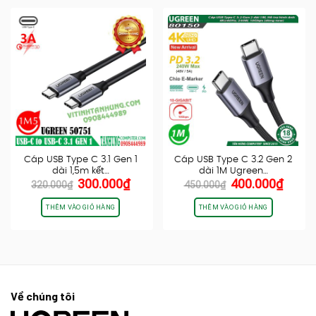
Cáp USB Type C 3.1 Gen 1
Cáp USB Type C 3.2 Gen 2
dài 1,5m kết…
dài 1M Ugreen…
Giá
Giá
Giá
Giá
300.000
₫
400.000
₫
320.000
₫
450.000
₫
gốc
hiện
gốc
hiện
là:
tại
là:
tại
THÊM VÀO GIỎ HÀNG
THÊM VÀO GIỎ HÀNG
320.000₫.
là:
450.000₫.
là:
300.000₫.
400.0
Về chúng tôi