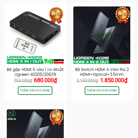
Bộ gộp HDMI 5 vào 1 ra 4Kx2K
Bộ Switch HDMI 4 Vào-Ra 2
Ugreen 40205/20639
HDMI+Optical+3.5mm
Giá
Giá
Giá
Giá
680.000
₫
1.850.000
₫
Ugreen 40216
750.000
₫
2.150.000
₫
gốc
hiện
gốc
hiện
là:
tại
là:
tại
THÊM VÀO GIỎ HÀNG
THÊM VÀO GIỎ HÀNG
750.000₫.
là:
2.150.000₫.
là:
680.000₫.
1.85