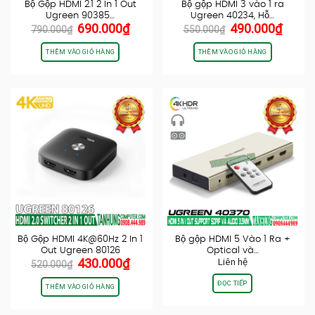
Bộ Gộp HDMI 2.1 2 In 1 Out
Bộ gộp HDMI 3 vào 1 ra
Ugreen 90385…
Ugreen 40234, Hỗ…
Giá
Giá
Giá
Giá
690.000
₫
490.000
₫
790.000
₫
550.000
₫
gốc
hiện
gốc
hiện
là:
tại
là:
tại
THÊM VÀO GIỎ HÀNG
THÊM VÀO GIỎ HÀNG
790.000₫.
là:
550.000₫.
là:
690.000₫.
490.0
Bộ Gộp HDMI 4K@60Hz 2 In 1
Bộ gộp HDMI 5 Vào 1 Ra +
Out Ugreen 80126
Optical và…
Giá
Giá
430.000
₫
Liên hệ
520.000
₫
gốc
hiện
ĐỌC TIẾP
là:
tại
THÊM VÀO GIỎ HÀNG
520.000₫.
là:
430.000₫.