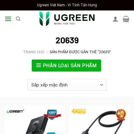
Skip
Ugreen Việt Nam - Vi Tính Tấn Hưng
to
content
20639
TRANG CHỦ
/
SẢN PHẨM ĐƯỢC GẮN THẺ “20639”
PHÂN LOẠI SẢN PHẨM