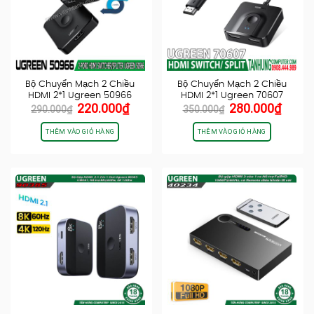
Bộ Chuyển Mạch 2 Chiều
Bộ Chuyển Mạch 2 Chiều
HDMI 2*1 Ugreen 50966
HDMI 2*1 Ugreen 70607
Giá
Giá
Giá
Giá
220.000
₫
280.000
₫
4K@60Hz
290.000
₫
350.000
₫
gốc
hiện
gốc
hiện
là:
tại
là:
tại
THÊM VÀO GIỎ HÀNG
THÊM VÀO GIỎ HÀNG
290.000₫.
là:
350.000₫.
là:
220.000₫.
280.0