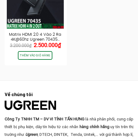
Matrix HDMI 2.0 4 Vào 2 Ra
4K@60hz Ugreen 70435…
Giá
Giá
2.500.000
₫
3.200.000
₫
gốc
hiện
là:
tại
THÊM VÀO GIỎ HÀNG
3.200.000₫.
là:
2.500.000₫.
Về chúng tôi
Công Ty TNHH TM – DV VI TÍNH TẤN HƯNG
là nhà phân phối, cung cấp
thiết bị phụ kiện, dây tín hiệu từ các nhãn
hàng chính hãng
uy tín trên thị
trường như
Ugreen
, DTECH, DINTEK, Tenda, Unitek,… với giá thành hợp lí,