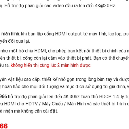
hị. Hỗ trợ độ phân giải cao video đầu ra lên đến 4K@30Hz.
1 màn hình
: khi bạn lắp cổng HDMI output từ máy tính, laptop, ps4
yển đổi qua lại.
hư một bộ chia HDMI, cho phép bạn kết nối thiết bị chính của m
ên thiết bị, cổng còn lại cắm vào thiết bị phát. Bạn có thể chuyển
ầu ra,
không hiển thị cùng lúc 2 màn hình được
.
ên vật liệu cao cấp, thiết kể nhỏ gọn trong lòng bàn tay và đượ
ệ hoàn hảo cho mọi đối tượng và mục đích sử dụng từ gia đình, 
0966
hỗ trợ độ phân giải lên đến 4K 30hz tuân thủ HDCP 1.4, lý 
iệu HDMI cho HDTV / Máy Chiếu / Màn Hình và các thiết bị trình c
là nhận mà không cần cài đặt.
966