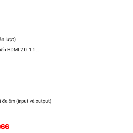
ần lượt)
ẩn HDMI 2.0, 1.1 …
 đa 6m (input và output)
966