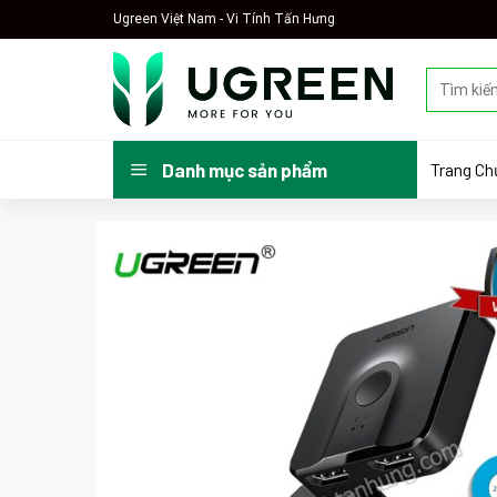
Skip
Ugreen Việt Nam - Vi Tính Tấn Hưng
to
content
Tìm
kiếm:
Trang Ch
Danh mục sản phẩm