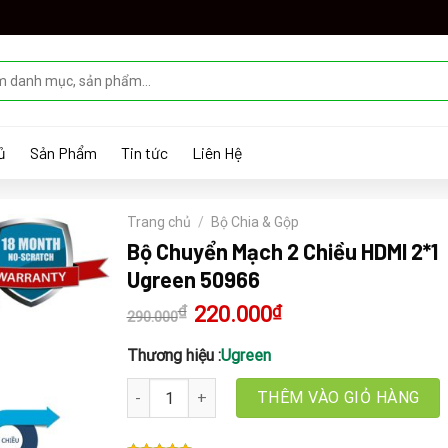
ủ
Sản Phẩm
Tin tức
Liên Hệ
Trang chủ
/
Bộ Chia & Gộp
Bộ Chuyển Mạch 2 Chiều HDMI 2*1
Ugreen 50966
₫
Giá
220.000
₫
Giá
290.000
gốc
hiện
là:
tại
290.000₫.
là:
Thương hiệu :
Ugreen
220.000₫.
Bộ Chuyển Mạch 2 Chiều HDMI 2*1 Ugreen 50966
THÊM VÀO GIỎ HÀNG