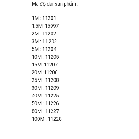
Mã độ dài sản phẩm :
1M : 11201
1.5M: 15997
2M : 11202
3M : 11.203
5M : 11204
10M : 11205
15M :11207
20M :11206
25M : 11208
30M : 11209
40M : 11225
50M : 11226
80M : 11227
100M : 11228