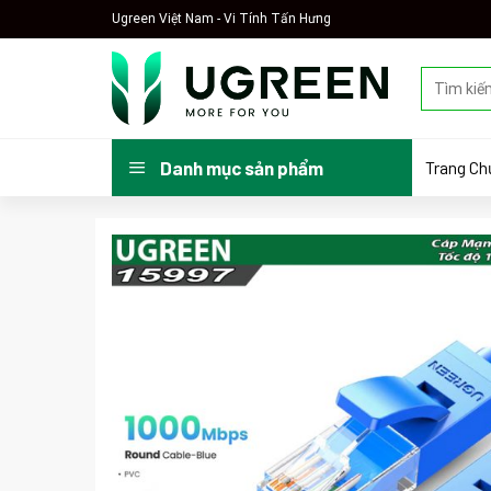
Skip
Ugreen Việt Nam - Vi Tính Tấn Hưng
to
content
Tìm
kiếm:
Trang Ch
Danh mục sản phẩm