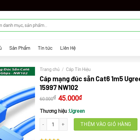
ủ
Sản Phẩm
Tin tức
Liên Hệ
Trang chủ
/
Cáp Tín Hiệu
Cáp mạng đúc sẵn Cat6 1m5 Ugre
15997 NW102
₫
Giá
45.000
₫
Giá
60.000
gốc
hiện
là:
tại
60.000₫.
là:
Thương hiệu :
Ugreen
45.000₫.
Cáp mạng đúc sẵn Cat6 1m5 Ugreen 15997 NW10
THÊM VÀO GIỎ HÀNG