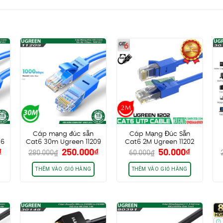
Cáp mạng đúc sẵn
Cáp Mạng Đúc Sẵn
06
Cat6 30m Ugreen 11209
Cat6 2M Ugreen 11202
Giá
Giá
Giá
Giá
Giá
₫
250.000
₫
50.000
₫
NW102
NW102
280.000
₫
60.000
₫
hiện
gốc
hiện
gốc
hiện
tại
là:
tại
là:
tại
THÊM VÀO GIỎ HÀNG
THÊM VÀO GIỎ HÀNG
₫.
là:
280.000₫.
là:
60.000₫.
là:
190.000₫.
250.000₫.
50.000₫