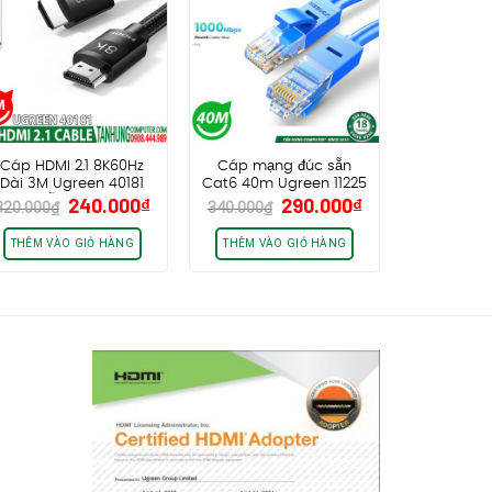
Cáp HDMI 2.1 8K60Hz
Cáp mạng đúc sẵn
Dài 3M Ugreen 40181
Cat6 40m Ugreen 11225
Giá
Giá
Giá
Giá
240.000
₫
290.000
₫
D150, hỗ trợ eARC HDR
NW102
320.000
₫
340.000
₫
gốc
hiện
gốc
hiện
48Gbps
là:
tại
là:
tại
THÊM VÀO GIỎ HÀNG
THÊM VÀO GIỎ HÀNG
320.000₫.
là:
340.000₫.
là:
240.000₫.
290.000₫.