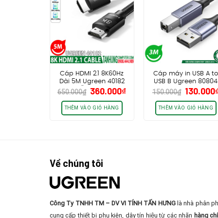
Cáp HDMI 2.1 8K60Hz
Cáp máy in USB A t
Dài 5M Ugreen 40182
USB B Ugreen 80804
Giá
Giá
Giá
360.000
₫
130.000
HD150, hỗ trợ eARC HDR
US369, dài 3m, dây d
650.000
₫
150.000
₫
gốc
hiện
gốc
48Gbps
bọc nhôm cao cấp
là:
tại
là:
THÊM VÀO GIỎ HÀNG
THÊM VÀO GIỎ HÀNG
650.000₫.
là:
150.000
360.000₫.
Về chúng tôi
Công Ty TNHH TM – DV VI TÍNH TẤN HƯNG
là nhà phân ph
cung cấp thiết bị phụ kiện, dây tín hiệu từ các nhãn
hàng ch