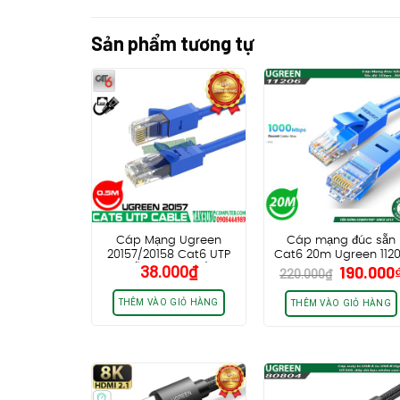
Sản phẩm tương tự
Cáp Mạng Ugreen
Cáp mạng đúc sẵn
20157/20158 Cat6 UTP
Cat6 20m Ugreen 112
Giá
38.000
₫
190.000
Đúc Sẵn Dài 0,5M ( Màu
NW102
220.000
₫
gốc
Đen )
là:
THÊM VÀO GIỎ HÀNG
THÊM VÀO GIỎ HÀNG
220.000