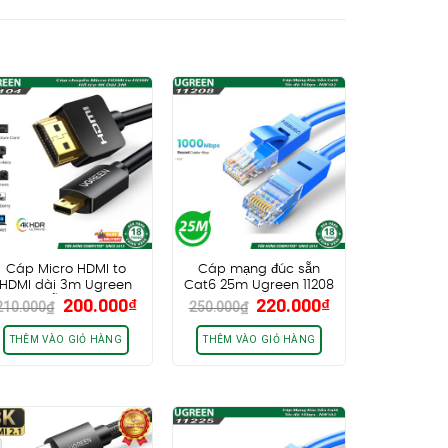
Cáp Micro HDMI to
Cáp mạng đúc sẵn
HDMI dài 3m Ugreen
Cat6 25m Ugreen 11208
Giá
Giá
Giá
Giá
200.000
₫
220.000
₫
30104, hỗ trợ 4K30Hz
NW102
210.000
₫
250.000
₫
gốc
hiện
gốc
hiện
HDR
là:
tại
là:
tại
THÊM VÀO GIỎ HÀNG
THÊM VÀO GIỎ HÀNG
210.000₫.
là:
250.000₫.
là:
.
200.000₫.
220.000₫.