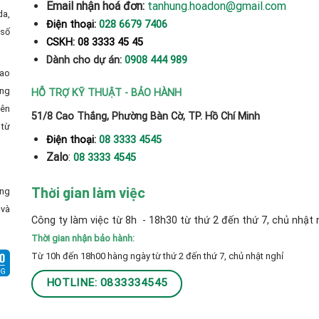
Email nhận hoá đơn:
tanhung.hoadon@gmail.com
da,
Điện thoại:
028 6679 7406
số
CSKH: 08 3333 45 45
Dành cho dự án:
0908 444 989
cao
̀ng
HỖ TRỢ KỸ THUẬT - BẢO HÀNH
yên
51/8 Cao Thắng, Phường Bàn Cờ, TP. Hồ Chí Minh
từ
Điện thoại:
08 3333 4545
Zalo
:
08 3333 4545
Thời gian làm việc
ong
và
Công ty làm việc từ 8h - 18h30 từ thứ 2 đến thứ 7, chủ nhật 
Thời gian nhận bảo hành:
Từ 10h đến 18h00 hàng ngày từ thứ 2 đến thứ 7, chủ nhật nghỉ
HOTLINE: 0833334545