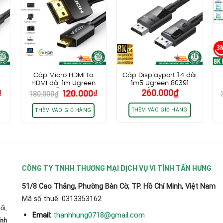
o
Cáp Micro HDMI to
Cáp Displayport 1.4 dài
HDMI dài 1m Ugreen
1m5 Ugreen 80391
Giá
Giá
Giá
₫
120.000
₫
260.000
₫
ù
30148, hỗ trợ 4K30Hz
DP114 hỗ trợ 8K@60Hz
H
180.000
₫
hiện
gốc
hiện
HDR
tại
là:
tại
THÊM VÀO GIỎ HÀNG
THÊM VÀO GIỎ HÀNG
₫.
là:
180.000₫.
là:
130.000₫.
120.000₫.
CÔNG TY TNHH THƯƠNG MẠI DỊCH VỤ VI TÍNH TẤN HƯNG
51/8 Cao Thắng, Phường Bàn Cờ, TP. Hồ Chí Minh, Việt Nam
Mã số thuế: 0313353162
ối,
thanhhung0718@gmail.com
Email:
ính