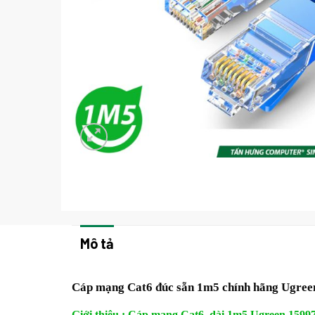
Mô tả
Cáp mạng Cat6 đúc sẵn 1m5 chính hãng Ugree
Giới thiệu : Cáp mạng Cat6 dài 1m5 Ugreen 1599