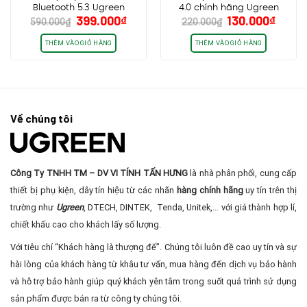
Bluetooth 5.3 Ugreen
4.0 chính hãng Ugreen
Giá
Giá
Giá
Giá
399.000
₫
130.000
₫
90748, khoảng cách 15m,
30524, hỗ trợ Qualcomm®
590.000
₫
220.000
₫
gốc
hiện
gốc
hiện
kết nối cùng lúc 2 điện thoại
aptX™
là:
tại
là:
tại
THÊM VÀO GIỎ HÀNG
THÊM VÀO GIỎ HÀNG
590.000₫.
là:
220.000₫.
là:
399.000₫.
130.0
Về chúng tôi
Công Ty TNHH TM – DV VI TÍNH TẤN HƯNG
là nhà phân phối, cung cấp
thiết bị phụ kiện, dây tín hiệu từ các nhãn
hàng chính hãng
uy tín trên thị
trường như
Ugreen
, DTECH, DINTEK, Tenda, Unitek,… với giá thành hợp lí,
chiết khấu cao cho khách lấy số lượng.
Với tiêu chí “Khách hàng là thượng đế”. Chúng tôi luôn đề cao uy tín và sự
hài lòng của khách hàng từ khâu tư vấn, mua hàng đến dịch vụ bảo hành
và hỗ trợ bảo hành giúp quý khách yên tâm trong suốt quá trình sử dụng
sản phẩm được bán ra từ công ty chúng tôi.