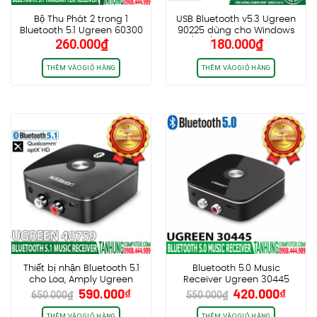
Bộ Thu Phát 2 trong 1
USB Bluetooth v5.3 Ugreen
Bluetooth 5.1 Ugreen 60300
90225 dùng cho Windows
260.000
₫
180.000
₫
Chính hãng cao cấp
8.1 / 10 / 11, kết nối cùng lúc
7 thiết bị
THÊM VÀO GIỎ HÀNG
THÊM VÀO GIỎ HÀNG
Thiết bị nhận Bluetooth 5.1
Bluetooth 5.0 Music
cho Loa, Amply Ugreen
Receiver Ugreen 30445
Giá
Giá
Giá
Giá
590.000
₫
420.000
₫
40759, có Qualcomm®
Thiết bị nhận Bluetooth cho
650.000
₫
550.000
₫
gốc
hiện
gốc
hiện
aptX™ HD (New) Hỗ trợ 2
Loa+Ampli (New Vesion
thiết bị cùng lúc
5.0)
THÊM VÀO GIỎ HÀNG
THÊM VÀO GIỎ HÀNG