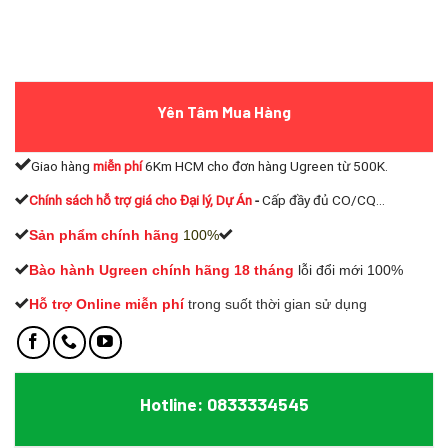
Yên Tâm Mua Hàng
Giao hàng
miễn phí
6Km HCM cho đơn hàng Ugreen từ 500K.
Chính sách hỗ trợ giá cho Đại lý, Dự Án
-
Cấp đầy đủ CO/CQ...
Sản phẩm chính hãng
100%
Bào hành Ugreen chính hãng 18 tháng
lỗi đổi mới 100%
Hỗ trợ Online miễn phí
t
rong suốt thời gian sử dụng
Hotline: 0833334545