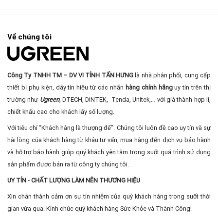
450.000₫.
450.0
Thoại Rảnh Tay, Pin 15 Giờ
Về chúng tôi
Công Ty TNHH TM – DV VI TÍNH TẤN HƯNG
là nhà phân phối, cung cấp
thiết bị phụ kiện, dây tín hiệu từ các nhãn
hàng chính hãng
uy tín trên thị
trường như
Ugreen
, DTECH, DINTEK, Tenda, Unitek,… với giá thành hợp lí,
chiết khấu cao cho khách lấy số lượng.
Với tiêu chí “Khách hàng là thượng đế”. Chúng tôi luôn đề cao uy tín và sự
hài lòng của khách hàng từ khâu tư vấn, mua hàng đến dịch vụ bảo hành
và hỗ trợ bảo hành giúp quý khách yên tâm trong suốt quá trình sử dụng
sản phẩm được bán ra từ công ty chúng tôi.
UY TÍN - CHẤT LƯỢNG LÀM NÊN THƯƠNG HIỆU
Xin chân thành cảm ơn sự tín nhiệm của quý khách hàng trong suốt thời
gian vừa qua. Kính chúc quý khách hàng Sức Khỏe và Thành Công!