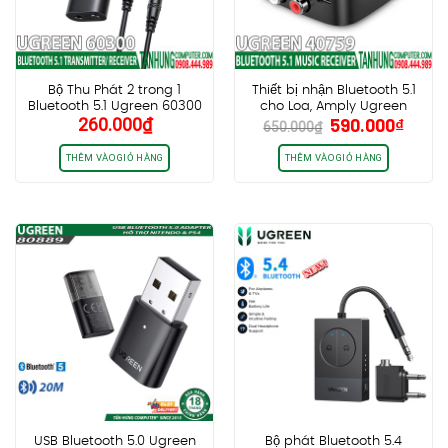
Bộ Thu Phát 2 trong 1
Thiết bị nhận Bluetooth 5.1
Bluetooth 5.1 Ugreen 60300
cho Loa, Amply Ugreen
Giá
Giá
260.000
₫
590.000
₫
Chính hãng cao cấp
40759, có Qualcomm®
650.000
₫
gốc
hiện
aptX™ HD (New) Hỗ trợ 2
thiết bị cùng lúc
là:
tại
THÊM VÀO GIỎ HÀNG
THÊM VÀO GIỎ HÀNG
650.000₫.
là:
590.0
USB Bluetooth 5.0 Ugreen
Bộ phát Bluetooth 5.4