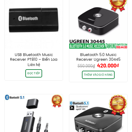
USB Bluetooth Music
Bluetooth 5.0 Music
Receiver PT810 – Biến Loa
Receiver Ugreen 30445
Giá
Giá
Liên hệ
420.000
₫
Thường Thành Loa
Thiết bị nhận Bluetooth cho
550.000
₫
gốc
hiện
Bluetooth
Loa+Ampli (New Vesion
ĐỌC TIẾP
5.0)
là:
tại
THÊM VÀO GIỎ HÀNG
550.000₫.
là:
420.0