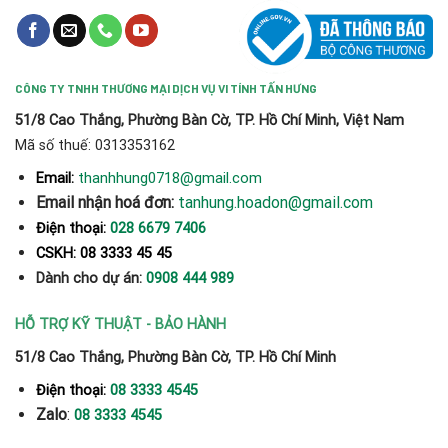
CÔNG TY TNHH THƯƠNG MẠI DỊCH VỤ VI TÍNH TẤN HƯNG
51/8 Cao Thắng, Phường Bàn Cờ, TP. Hồ Chí Minh, Việt Nam
Mã số thuế: 0313353162
thanhhung0718@gmail.com
Email:
Email nhận hoá đơn:
tanhung.hoadon@gmail.com
Điện thoại:
028 6679 7406
CSKH: 08 3333 45 45
Dành cho dự án:
0908 444 989
HỖ TRỢ KỸ THUẬT - BẢO HÀNH
51/8 Cao Thắng, Phường Bàn Cờ, TP. Hồ Chí Minh
Điện thoại:
08 3333 4545
Zalo
:
08 3333 4545