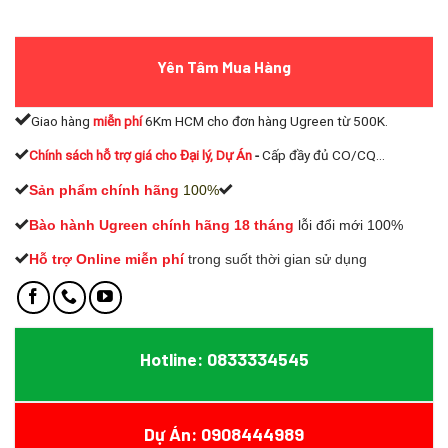
Yên Tâm Mua Hàng
Giao hàng
miễn phí
6Km HCM cho đơn hàng Ugreen từ 500K.
Chính sách hỗ trợ giá cho Đại lý, Dự Án
-
Cấp đầy đủ CO/CQ...
Sản phẩm chính hãng
100%
Bào hành Ugreen chính hãng 18 tháng
lỗi đổi mới 100%
Hỗ trợ Online miễn phí
t
rong suốt thời gian sử dụng
Hotline: 0833334545
Dự Án: 0908444989