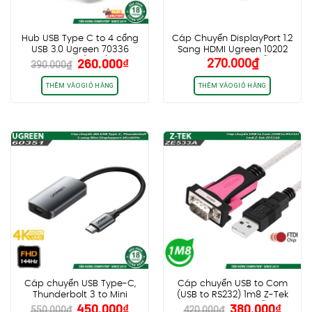
Hub USB Type C to 4 cổng
Cáp Chuyển DisplayPort 1.2
USB 3.0 Ugreen 70336
Sang HDMI Ugreen 10202
Giá
Giá
260.000
₫
270.000
₫
CM219 (NEW)
DP101 Dài 2 Mét – Hỗ Trợ
390.000
₫
gốc
hiện
4K@30Hz
là:
tại
THÊM VÀO GIỎ HÀNG
THÊM VÀO GIỎ HÀNG
390.000₫.
là:
260.000₫.
Cáp chuyển USB Type-C,
Cáp chuyển USB to Com
Thunderbolt 3 to Mini
(USB to RS232) 1m8 Z-Tek
Giá
Giá
Giá
Giá
450.000
₫
380.000
₫
Displayport 4K@60Hz
ZE533A, Update hỗ trợ
550.000
₫
420.000
₫