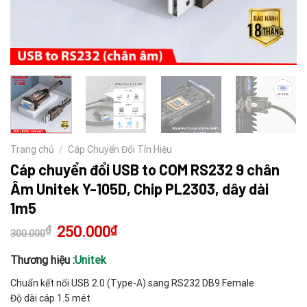
Trang chủ
/
Cáp Chuyển Đổi Tín Hiệu
Cáp chuyển đổi USB to COM RS232 9 chân
Âm Unitek Y-105D, Chip PL2303, dây dài
1m5
₫
Giá
250.000
₫
Giá
300.000
gốc
hiện
là:
tại
300.000₫.
là:
Thương hiệu :
Unitek
250.000₫.
Chuẩn kết nối USB 2.0 (Type-A) sang RS232 DB9 Female
Độ dài cáp 1.5 mét