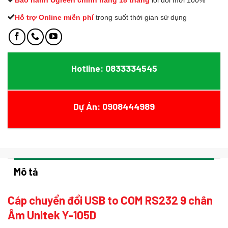
Bào hành Ugreen chính hãng 18 tháng
lỗi đổi mới 100%
Hỗ trợ Online miễn phí
t
rong suốt thời gian sử dụng
Hotline: 0833334545
Dự Án: 0908444989
Mô tả
Cáp chuyển đổi USB to COM RS232 9 chân
Âm Unitek Y-105D