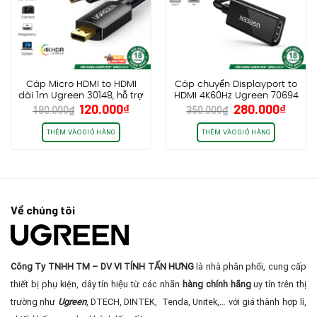
Cáp Micro HDMI to HDMI
Cáp chuyển Displayport to
dài 1m Ugreen 30148, hỗ trợ
HDMI 4K60Hz Ugreen 70694
Giá
Giá
Giá
Giá
120.000
₫
280.000
₫
4K30Hz HDR
MM137
180.000
₫
350.000
₫
gốc
hiện
gốc
hiện
là:
tại
là:
tại
THÊM VÀO GIỎ HÀNG
THÊM VÀO GIỎ HÀNG
180.000₫.
là:
350.000₫.
là:
120.000₫.
280.0
Về chúng tôi
Công Ty TNHH TM – DV VI TÍNH TẤN HƯNG
là nhà phân phối, cung cấp
thiết bị phụ kiện, dây tín hiệu từ các nhãn
hàng chính hãng
uy tín trên thị
trường như
Ugreen
, DTECH, DINTEK, Tenda, Unitek,… với giá thành hợp lí,