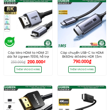
Cáp Miro HDMI to HDMI 2.1
Cáp chuyển USB-C to HDMI
dài 1M Ugreen 15516, hỗ trợ
8K60Hz 4K144Hz HDR 1,5m
Giá
Giá
200.000
₫
790.000
₫
8K60Hz 4K120Hz 48Gbps,
Ugreen 90451 CM565
250.000
₫
gốc
hiện
Dynamic HDR, eARC
là:
tại
THÊM VÀO GIỎ HÀNG
THÊM VÀO GIỎ HÀNG
250.000₫.
là:
200.000₫.