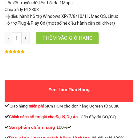
Tốc độ truyền dữ liệu Tối đa 1Mbps
Chip xử lý PL2303
Hệ điều hành hỗ trợ Windows XP/7/8/10/11, Mac OS, Linux
Hỗ trợ Plug & Play Có (một số hệ điều hành cần cài driver)
Cáp chuyển đổi USB to COM RS232 9 chân Âm Unitek Y-105D, Chip
THÊM VÀO GIỎ HÀNG
Yên Tâm Mua Hàng
Giao hàng
miễn phí
6Km HCM cho đơn hàng Ugreen từ 500K.
Chính sách hỗ trợ giá cho Đại lý, Dự Án
-
Cấp đầy đủ CO/CQ...
Sản phẩm chính hãng
100%